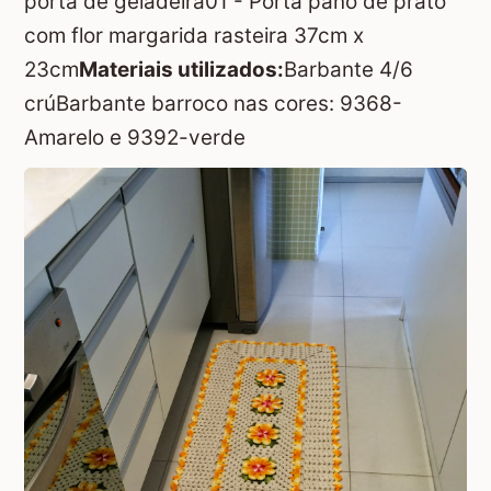
porta de geladeira01 - Porta pano de prato
com flor margarida rasteira 37cm x
23cm
Materiais utilizados:
Barbante 4/6
crúBarbante barroco nas cores: 9368-
Amarelo e 9392-verde