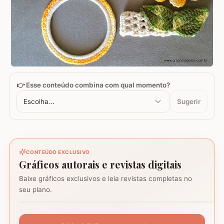
👉 Esse conteúdo combina com qual momento?
Escolha...
Sugerir
CONTEÚDO EXCLUSIVO
Gráficos autorais e revistas digitais
Baixe gráficos exclusivos e leia revistas completas no
Coração - Tapete
seu plano.
montagem
Mosaico de corujas
Mosaico de barcos
GRÁFICO
GRÁFICO
GRÁFICO