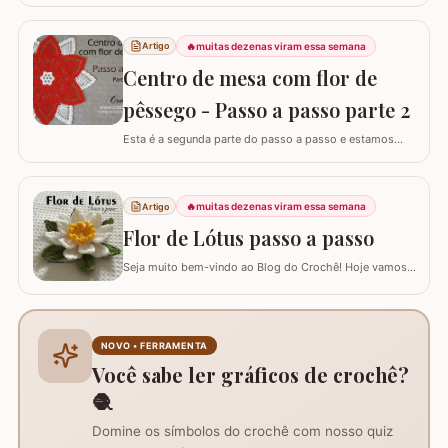
confeccionar o TAPETE PARA O PÉ DO VASO que
compõe o jogo de banheiro oval. Este jogo de banheiro
foi uma adaptação que fiz de um modelo de tapete e o
🔥
muitas dezenas viram essa semana
Artigo
passo a passo do TAPETE DO LAVABO já está
Centro de mesa com flor de
disponível aqui no blog, confira nos links abaixo! Jogo
de…
pêssego - Passo a passo parte 2
Esta é a segunda parte do passo a passo e estamos
confeccionando o centro de mesa com flor de pêssego.
Se está procurando o início do trabalho visite o link
abaixo onde também temos a lista completa de
🔥
muitas dezenas viram essa semana
Artigo
materiais. Centro de mesa com flor de pêssego - Parte 1
Tamanho do trabalho pronto: 60 cm de…
Flor de Lótus passo a passo
Seja muito bem-vindo ao Blog do Crochê! Hoje vamos
aprender, através deste tutorial completo, como
confeccionar a belíssima Flor de Lótus em crochê. Este
passo a passo detalhado foi preparado para que você
crie uma peça volumosa e encantadora, perfeita para
NOVO • FERRAMENTA
trilhos de mesa, aplicações em tapetes ou…
Você sabe ler gráficos de crochê?
🧶
Domine os símbolos do crochê com nosso quiz