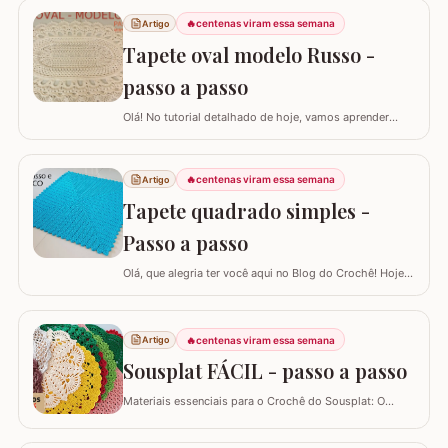
🔥
centenas viram essa semana
Artigo
Tapete oval modelo Russo -
passo a passo
Olá! No tutorial detalhado de hoje, vamos aprender
como confeccionar este lindo TAPETE OVAL MODELO
RUSSO. Recentemente, postamos aqui no blog a versão
redonda deste modelo, e você pode conferir clicando
🔥
centenas viram essa semana
Artigo
AQUI. Este é um trabalho clássico que combina com
Tapete quadrado simples -
vários ambientes e é uma excelente…
Passo a passo
Olá, que alegria ter você aqui no Blog do Crochê! Hoje
preparei um tutorial completo para confeccionarmos
juntos o TAPETE QUADRADO SIMPLES. Este é um
modelo clássico, super fácil de executar e muito
🔥
centenas viram essa semana
Artigo
versátil, pois permite que você adapte o tamanho
conforme a sua necessidade, garantindo que o…
Sousplat FÁCIL - passo a passo
Materiais essenciais para o Crochê do Sousplat: O
projeto utiliza barbante nº6, aproximadamente 150g por
peça, uma agulha de 3,5 mm, e acompanha uma