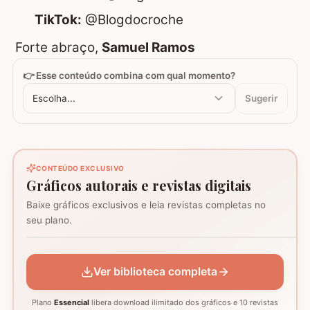
TikTok:
@Blogdocroche
Forte abraço,
Samuel Ramos
👉 Esse conteúdo combina com qual momento?
Escolha...
Sugerir
CONTEÚDO EXCLUSIVO
Gráficos autorais e revistas digitais
Baixe gráficos exclusivos e leia revistas completas no
Coração - Tapete
seu plano.
montagem
Mosaico de corujas
Mosaico de barcos
GRÁFICO
GRÁFICO
GRÁFICO
Ver biblioteca completa
Plano
Essencial
libera download ilimitado dos gráficos e 10 revistas