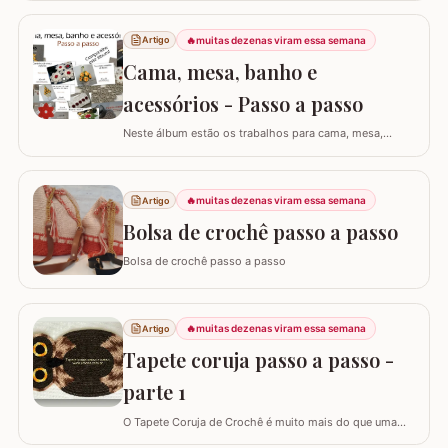
garante um acabamento quase imperceptível nas
iniciações e finalizações das voltas, resultando em um
🔥
muitas dezenas viram essa semana
Artigo
trabalho mais elegante. Variações de pontos com o
Cama, mesa, banho e
falso ponto alto: Experimentar…
acessórios - Passo a passo
Neste álbum estão os trabalhos para cama, mesa,
banho e acessórios. Para ver o passo a passo basta
clicar nas imagens! Trilhos/caminhos e centro de mesa
Sousplat Puxa-saco e porta-pano de prato Squares para
🔥
muitas dezenas viram essa semana
Artigo
colcha de cama Outros Álbuns que temos no blog
Bolsa de crochê passo a passo
Bolsa de crochê passo a passo
🔥
muitas dezenas viram essa semana
Artigo
Tapete coruja passo a passo -
parte 1
O Tapete Coruja de Crochê é muito mais do que uma
peça utilitária; é um clássico que une a simbologia da