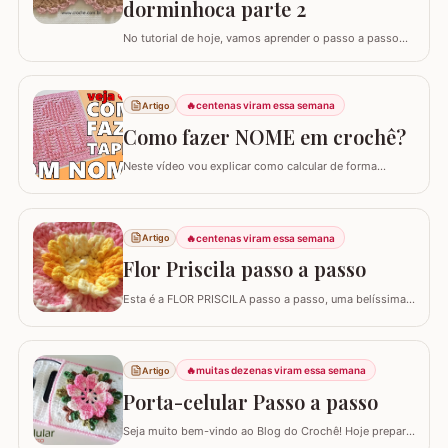
dorminhoca parte 2
No tutorial de hoje, vamos aprender o passo a passo
detalhado para confeccionar o PORTA-PAPEL-
HIGIÊNICO CORUJA DORMINHOCA. Esta peça é
essencial para compor o jogo de banheiro que já faz o
🔥
centenas viram essa semana
Artigo
maior sucesso aqui no blog. Este trabalho é a
continuação perfeita para quem deseja um ambiente
Como fazer NOME em crochê?
harmonioso e…
Neste vídeo vou explicar como calcular de forma
correta a quantidade de correntes iniciais para fazer um
tapete com qualquer nome ou palavras em crochê
utilizando a técnica do ponto pipoca.
🔥
centenas viram essa semana
Artigo
Flor Priscila passo a passo
Esta é a FLOR PRISCILA passo a passo, uma belíssima
criação da artesã LUCIANA DE ASSUNÇÃO que
gentilmente nos presenteou com a possibilidade de
postar o passo a passo aqui. Uma flor que com certeza
vai valorizar seus trabalhos. Barbante barroco
🔥
muitas dezenas viram essa semana
Artigo
multicolor amarelo – 9368 Barbante barroco multicolor
Porta-celular Passo a passo
R
Seja muito bem-vindo ao Blog do Crochê! Hoje preparei