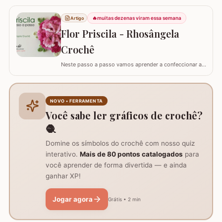
sabedoria com a delicadeza do feito à mão. Embora a
coruja real consiga girar o pescoço em 270°, a nossa
🔥
muitas dezenas viram essa semana
Artigo
versão em crochê é ainda mais versátil: podemos criá-
Flor Priscila - Rhosângela
la em todas as cores e estilos,…
Crochê
Neste passo a passo vamos aprender a confeccionar a
FLOR PRISCILA criada pela artesã Rhosângela. Para
conhecer, curtir e adquirir os trabalhos desta artesã
visite a página RHOSÂNGELA ARTES EM CROCHÊ e não
deixem de se inscrever em seu canal no YouTube –&gt;
NOVO • FERRAMENTA
AQUI. Já temos disponível aqui no blog…
Você sabe ler gráficos de crochê?
🧶
Domine os símbolos do crochê com nosso quiz
interativo.
Mais de 80 pontos catalogados
para
você aprender de forma divertida — e ainda
ganhar XP!
Jogar agora
Grátis • 2 min