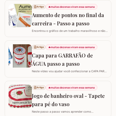
🔥
muitas dezenas viram essa semana
Artigo
Aumento de pontos no final da
carreira - Passo a passo
Encontrou o gráfico de um trabalho maravilhoso e não
está conseguindo fazer? Neste passo a passo vou
explicar de forma simples como interpretar o gráfico,
calcular a quantidade de correntes para iniciar um
🔥
muitas dezenas viram essa semana
Artigo
trabalho e aumentar a quantidade de pontos no início ou
Capa para GARRAFÃO de
no final da carreira. (Link para…
ÁGUA passo a passo
Neste vídeo vou ajudar você confeccionar a CAPA PARA
GARRAFÃO de água. Um modelo que sempre faz
sucesso agora com passo a passo super detalhado.
Esta capa veste bem um GARRAFÃO de 20 l e você pode
🔥
muitas dezenas viram essa semana
Artigo
diminuir a quantidade de flores para fazer a capa para
Jogo de banheiro oval - Tapete
um garrafão menor, aliás, se o seu ponto for…
para pé do vaso
Neste passo a passo vamos aprender como