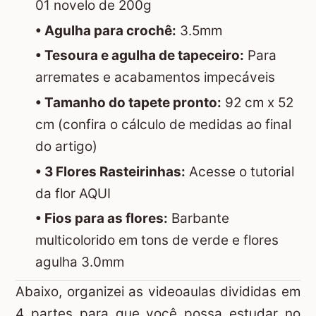
01 novelo de 200g
• Agulha para crochê:
3.5mm
• Tesoura e agulha de tapeceiro:
Para
arremates e acabamentos impecáveis
• Tamanho do tapete pronto:
92 cm x 52
cm (confira o cálculo de medidas ao final
do artigo)
• 3 Flores Rasteirinhas:
Acesse o tutorial
da flor AQUI
• Fios para as flores:
Barbante
multicolorido em tons de verde e flores
agulha 3.0mm
Abaixo, organizei as videoaulas divididas em
4 partes para que você possa estudar no