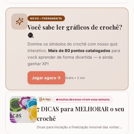
um tutorial completo de um acessório que é pura
praticidade: um PORTA-CELULAR em crochê. Além de
ser uma peça linda para guardar o aparelho e o
carregador dentro da bolsa, ele funciona como um
NOVO • FERRAMENTA
suporte inteligente na hora de carregar seu…
Você sabe ler gráficos de crochê?
🧶
Domine os símbolos do crochê com nosso quiz
interativo.
Mais de 80 pontos catalogados
para
você aprender de forma divertida — e ainda
ganhar XP!
Jogar agora
Grátis • 2 min
🔥
muitas dezenas viram essa semana
Artigo
7 DICAS para MELHORAR o seu
crochê
Dicas para iniciação e finalização invisível das voltas:
Ajustar a tensão do fio e usar truques específicos