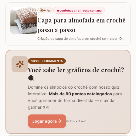
utilizar esta flor sem relevo para que não atrapalhe se
precisar colocar algo em cima. Para este trabalho
🔥
centenas viram essa semana
Artigo
utilizei os fios Duna da Círculo S.A. Você pode utilizar os
Capa para almofada em crochê
fios Barroco maxcolor, Barroco…
passo a passo
Criação de capa de almofada em crochê sem zíper: O
tutorial ensina como fazer uma capa de 50cm x 50cm,
prática para lavar e versátil, usando crochê com fio de
algodão para um acabamento bonito e resistente.
Materiais necessários para o projeto: São
NOVO • FERRAMENTA
imprescindíveis fio de algodão nº6, agulha de…
Você sabe ler gráficos de crochê?
🧶
Domine os símbolos do crochê com nosso quiz
interativo.
Mais de 80 pontos catalogados
para
você aprender de forma divertida — e ainda
ganhar XP!
Jogar agora
Grátis • 2 min