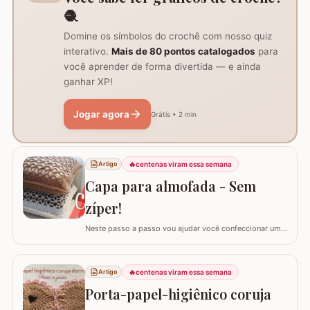
🧶
Domine os símbolos do crochê com nosso quiz
interativo.
Mais de 80 pontos catalogados
para
você aprender de forma divertida — e ainda
ganhar XP!
Jogar agora
Grátis • 2 min
🔥
centenas viram essa semana
Artigo
Capa para almofada - Sem
zíper!
Neste passo a passo vou ajudar você confeccionar uma
capa para almofada que não utiliza zíper ou botão para
fechar. Ela é toda feita apenas em crochê mas, não
vamos abrir mão da praticidade de tirar a capa quando
🔥
centenas viram essa semana
Artigo
precisar lavar. Utilizei o fio Barroco Maxcolor nº6 da
Porta-papel-higiênico coruja
Círculo Produtos. Fio 100%…