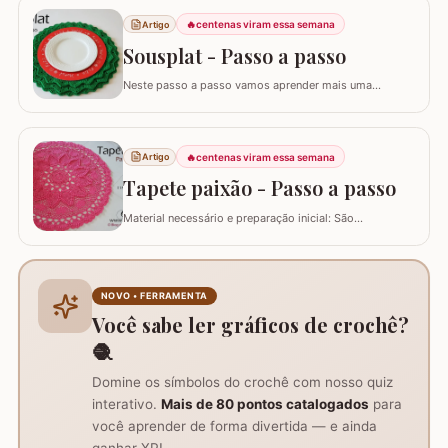
quantidade significativa de fio para um diâmetro final de
cerca de 43 cm, além de tesoura e agulha de tapeçaria
🔥
centenas viram essa semana
Artigo
para acabamento.Versatilidade do…
Sousplat - Passo a passo
Neste passo a passo vamos aprender mais uma
daquelas peças que deixam sua mesa toda estilosa!
Este SOUSPLAT cai como uma luva na decoração
natalina. O fio verde e o detalhe triangular do
acabamento remete imediatamente ao formato de
🔥
centenas viram essa semana
Artigo
pinheiro e vamos combinar que o pinheiro só lembra
Tapete paixão - Passo a passo
natal :)…
Material necessário e preparação inicial: São
necessários dois novelos de 400g e um de 200g do fio,
agulha de crochê 3.0mm, tesoura, agulha de tapeceiro,
além de um anel mágico para iniciar o trabalho. Início
do trabalho e formação do centro do tapete: Comece
NOVO • FERRAMENTA
com um anel mágico ou uma argola de 10…
Você sabe ler gráficos de crochê?
🧶
Domine os símbolos do crochê com nosso quiz
interativo.
Mais de 80 pontos catalogados
para
você aprender de forma divertida — e ainda
ganhar XP!