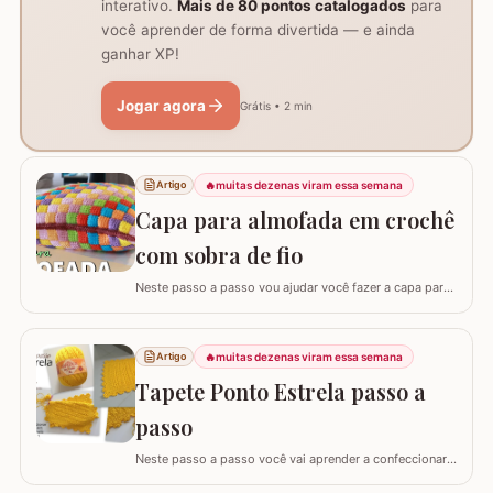
interativo.
Mais de 80 pontos catalogados
para
você aprender de forma divertida — e ainda
ganhar XP!
Jogar agora
Grátis • 2 min
🔥
muitas dezenas viram essa semana
Artigo
Capa para almofada em crochê
com sobra de fio
Neste passo a passo vou ajudar você fazer a capa para
almofada com sobra de fios! Aqui no blog já tenho o
passo a passo do tapete, mas desta vez vou mostrar
como é super fácil fazer um modelo quadrado com as
🔥
muitas dezenas viram essa semana
Artigo
bordas retas. O passo a passo está bem detalhado,
Tapete Ponto Estrela passo a
mas se sentir alguma dificuldade deixe um…
passo
Neste passo a passo você vai aprender a confeccionar
um lindo tapete utilizando apenas 1 novelo de Barroco