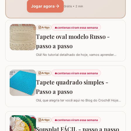
Jogar agora
Grátis • 2 min
🔥
centenas viram essa semana
Artigo
Tapete oval modelo Russo -
passo a passo
Olá! No tutorial detalhado de hoje, vamos aprender
como confeccionar este lindo TAPETE OVAL MODELO
RUSSO. Recentemente, postamos aqui no blog a versão
redonda deste modelo, e você pode conferir clicando
🔥
centenas viram essa semana
Artigo
AQUI. Este é um trabalho clássico que combina com
Tapete quadrado simples -
vários ambientes e é uma excelente…
Passo a passo
Olá, que alegria ter você aqui no Blog do Crochê! Hoje
preparei um tutorial completo para confeccionarmos
juntos o TAPETE QUADRADO SIMPLES. Este é um
modelo clássico, super fácil de executar e muito
🔥
centenas viram essa semana
Artigo
versátil, pois permite que você adapte o tamanho
conforme a sua necessidade, garantindo que o…
Sousplat FÁCIL - passo a passo