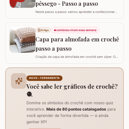
pêssego - Passo a passo
Neste passo a passo vamos aprender a confeccionar
um centro de mesa com a FLOR DE PÊSSEGO. Optei por
utilizar esta flor sem relevo para que não atrapalhe se
precisar colocar algo em cima. Para este trabalho
🔥
centenas viram essa semana
Artigo
utilizei os fios Duna da Círculo S.A. Você pode utilizar os
Capa para almofada em crochê
fios Barroco maxcolor, Barroco…
passo a passo
Criação de capa de almofada em crochê sem zíper: O
tutorial ensina como fazer uma capa de 50cm x 50cm,
prática para lavar e versátil, usando crochê com fio de
algodão para um acabamento bonito e resistente.
Materiais necessários para o projeto: São
NOVO • FERRAMENTA
imprescindíveis fio de algodão nº6, agulha de…
Você sabe ler gráficos de crochê?
🧶
Domine os símbolos do crochê com nosso quiz
interativo.
Mais de 80 pontos catalogados
para
você aprender de forma divertida — e ainda
ganhar XP!