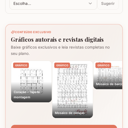
Escolha...
Sugerir
CONTEÚDO EXCLUSIVO
Gráficos autorais e revistas digitais
Baixe gráficos exclusivos e leia revistas completas no
seu plano.
GRÁFICO
GRÁFICO
GRÁFICO
Mosaico de barcos
Coração - Tapete
montagem
Mosaico de corujas