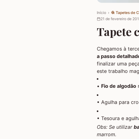
Início
›
🧶
Tapetes de 
21 de fevereiro de 20
Tapete c
Chegamos à terce
a passo detalhad
finalizar uma peç
este trabalho mag
•
Fio de algodão
n
• Agulha para cr
• Tesoura e agul
Obs: Se utilizar
ba
marrom.