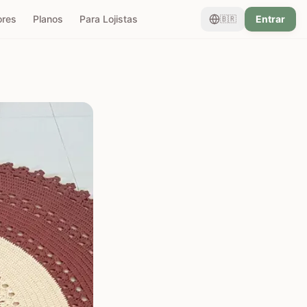
ores
Planos
Para Lojistas
Entrar
🇧🇷