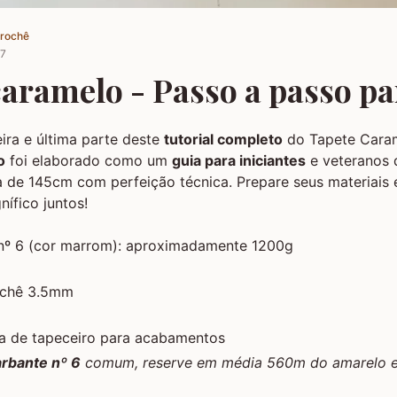
Crochê
17
aramelo - Passo a passo pa
ira e última parte deste
tutorial completo
do Tapete Cara
o
foi elaborado como um
guia para iniciantes
e veteranos 
a de 145cm com perfeição técnica. Prepare seus materiais 
nífico juntos!
º 6 (cor marrom): aproximadamente 1200g
ochê 3.5mm
ha de tapeceiro para acabamentos
rbante nº 6
comum, reserve em média 560m do amarelo e