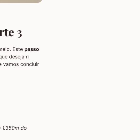
rte 3
melo. Este
passo
que desejam
e vamos concluir
 1.350m do