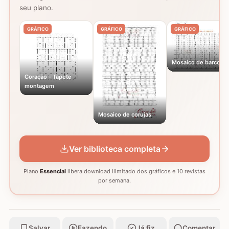
seu plano.
GRÁFICO
GRÁFICO
GRÁFICO
Mosaico de barcos
Coração - Tapete
montagem
Mosaico de corujas
Ver biblioteca completa
Plano
Essencial
libera download ilimitado dos gráficos e 10 revistas
por semana.
Salvar
Fazendo
Já fiz
Comentar