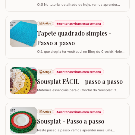
Olá! No tutorial detalhado de hoje, vamos aprender
como confeccionar este lindo TAPETE OVAL MODELO
RUSSO. Recentemente, postamos aqui no blog a versão
redonda deste modelo, e você pode conferir clicando
🔥
centenas viram essa semana
Artigo
AQUI. Este é um trabalho clássico que combina com
Tapete quadrado simples -
vários ambientes e é uma excelente…
Passo a passo
Olá, que alegria ter você aqui no Blog do Crochê! Hoje
preparei um tutorial completo para confeccionarmos
juntos o TAPETE QUADRADO SIMPLES. Este é um
modelo clássico, super fácil de executar e muito
🔥
centenas viram essa semana
Artigo
versátil, pois permite que você adapte o tamanho
conforme a sua necessidade, garantindo que o…
Sousplat FÁCIL - passo a passo
Materiais essenciais para o Crochê do Sousplat: O
projeto utiliza barbante nº6, aproximadamente 150g por
peça, uma agulha de 3,5 mm, e acompanha uma
quantidade significativa de fio para um diâmetro final de
cerca de 43 cm, além de tesoura e agulha de tapeçaria
🔥
centenas viram essa semana
Artigo
para acabamento.Versatilidade do…
Sousplat - Passo a passo
Neste passo a passo vamos aprender mais uma