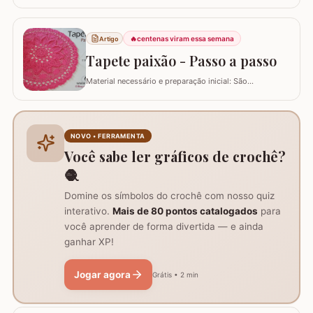
daquelas peças que deixam sua mesa toda estilosa!
Este SOUSPLAT cai como uma luva na decoração
natalina. O fio verde e o detalhe triangular do
acabamento remete imediatamente ao formato de
🔥
centenas viram essa semana
Artigo
pinheiro e vamos combinar que o pinheiro só lembra
Tapete paixão - Passo a passo
natal :)…
Material necessário e preparação inicial: São
necessários dois novelos de 400g e um de 200g do fio,
agulha de crochê 3.0mm, tesoura, agulha de tapeceiro,
além de um anel mágico para iniciar o trabalho. Início
do trabalho e formação do centro do tapete: Comece
NOVO • FERRAMENTA
com um anel mágico ou uma argola de 10…
Você sabe ler gráficos de crochê?
🧶
Domine os símbolos do crochê com nosso quiz
interativo.
Mais de 80 pontos catalogados
para
você aprender de forma divertida — e ainda
ganhar XP!
Jogar agora
Grátis • 2 min