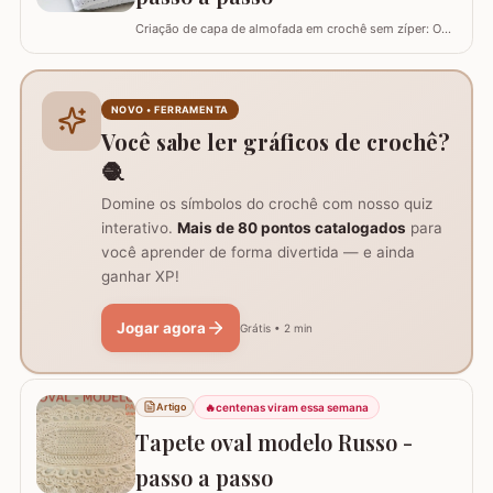
Criação de capa de almofada em crochê sem zíper: O
tutorial ensina como fazer uma capa de 50cm x 50cm,
prática para lavar e versátil, usando crochê com fio de
algodão para um acabamento bonito e resistente.
Materiais necessários para o projeto: São
NOVO • FERRAMENTA
imprescindíveis fio de algodão nº6, agulha de…
Você sabe ler gráficos de crochê?
🧶
Domine os símbolos do crochê com nosso quiz
interativo.
Mais de 80 pontos catalogados
para
você aprender de forma divertida — e ainda
ganhar XP!
Jogar agora
Grátis • 2 min
🔥
centenas viram essa semana
Artigo
Tapete oval modelo Russo -
passo a passo