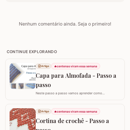
Nenhum comentário ainda. Seja o primeiro!
CONTINUE EXPLORANDO
🔥
centenas viram essa semana
Artigo
Capa para Almofada - Passo a
passo
Neste passo a passo vamos aprender como
confeccionar a CAPA PARA ALMOFADA com leques
intercalados. Fiz a capa para almofada de 40 x 40 e
seguindo o passo a passo você consegue adaptar para
🔥
centenas viram essa semana
Artigo
o tamanho desejado. Utilizei o fio Barroco Maxcolor da
Cortina de crochê - Passo a
Círculo S/A. Um fio extremamente macio por ser 100%…
passo