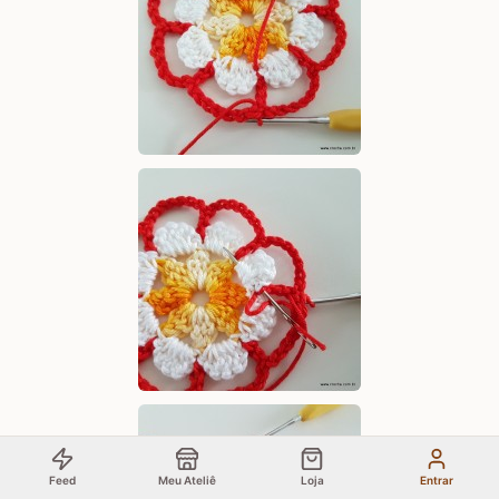
Feed
Meu Ateliê
Loja
Entrar