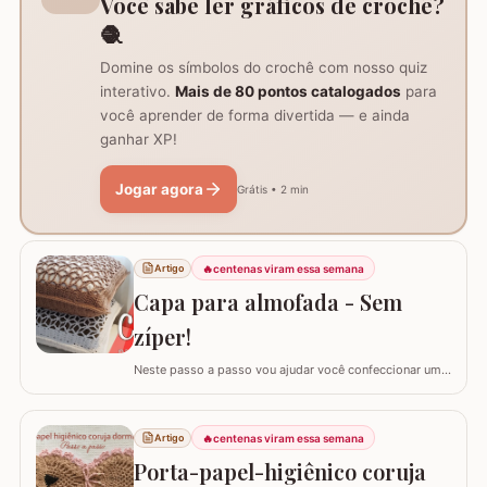
Você sabe ler gráficos de crochê?
🧶
Domine os símbolos do crochê com nosso quiz
interativo.
Mais de 80 pontos catalogados
para
você aprender de forma divertida — e ainda
ganhar XP!
Jogar agora
Grátis • 2 min
🔥
centenas viram essa semana
Artigo
Capa para almofada - Sem
zíper!
Neste passo a passo vou ajudar você confeccionar uma
capa para almofada que não utiliza zíper ou botão para
fechar. Ela é toda feita apenas em crochê mas, não
vamos abrir mão da praticidade de tirar a capa quando
🔥
centenas viram essa semana
Artigo
precisar lavar. Utilizei o fio Barroco Maxcolor nº6 da
Porta-papel-higiênico coruja
Círculo Produtos. Fio 100%…