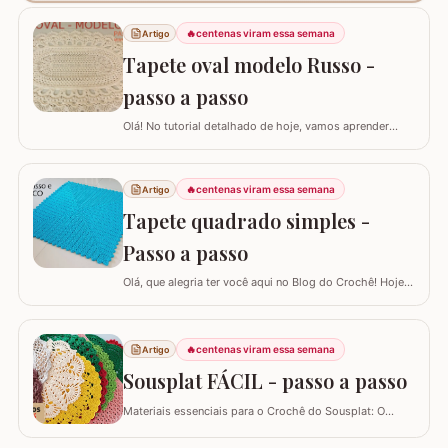
🔥
centenas viram essa semana
Artigo
Tapete oval modelo Russo -
passo a passo
Olá! No tutorial detalhado de hoje, vamos aprender
como confeccionar este lindo TAPETE OVAL MODELO
RUSSO. Recentemente, postamos aqui no blog a versão
redonda deste modelo, e você pode conferir clicando
🔥
centenas viram essa semana
Artigo
AQUI. Este é um trabalho clássico que combina com
Tapete quadrado simples -
vários ambientes e é uma excelente…
Passo a passo
Olá, que alegria ter você aqui no Blog do Crochê! Hoje
preparei um tutorial completo para confeccionarmos
juntos o TAPETE QUADRADO SIMPLES. Este é um
modelo clássico, super fácil de executar e muito
🔥
centenas viram essa semana
Artigo
versátil, pois permite que você adapte o tamanho
conforme a sua necessidade, garantindo que o…
Sousplat FÁCIL - passo a passo
Materiais essenciais para o Crochê do Sousplat: O
projeto utiliza barbante nº6, aproximadamente 150g por
peça, uma agulha de 3,5 mm, e acompanha uma