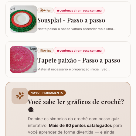
quantidade significativa de fio para um diâmetro final de
cerca de 43 cm, além de tesoura e agulha de tapeçaria
🔥
centenas viram essa semana
Artigo
para acabamento.Versatilidade do…
Sousplat - Passo a passo
Neste passo a passo vamos aprender mais uma
daquelas peças que deixam sua mesa toda estilosa!
Este SOUSPLAT cai como uma luva na decoração
natalina. O fio verde e o detalhe triangular do
acabamento remete imediatamente ao formato de
🔥
centenas viram essa semana
Artigo
pinheiro e vamos combinar que o pinheiro só lembra
Tapete paixão - Passo a passo
natal :)…
Material necessário e preparação inicial: São
necessários dois novelos de 400g e um de 200g do fio,
agulha de crochê 3.0mm, tesoura, agulha de tapeceiro,
além de um anel mágico para iniciar o trabalho. Início
do trabalho e formação do centro do tapete: Comece
NOVO • FERRAMENTA
com um anel mágico ou uma argola de 10…
Você sabe ler gráficos de crochê?
🧶
Domine os símbolos do crochê com nosso quiz
interativo.
Mais de 80 pontos catalogados
para
você aprender de forma divertida — e ainda