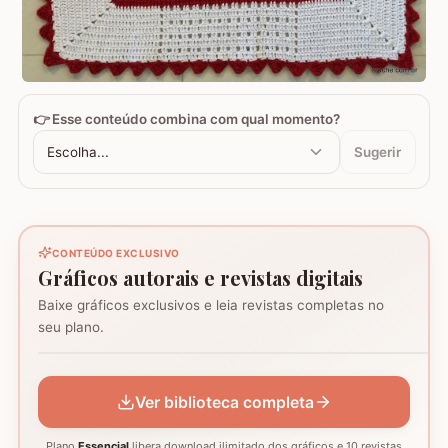
👉 Esse conteúdo combina com qual momento?
Escolha...
Sugerir
CONTEÚDO EXCLUSIVO
Gráficos autorais e revistas digitais
Baixe gráficos exclusivos e leia revistas completas no
Coração - Tapete
seu plano.
montagem
Mosaico de corujas
Mosaico de barcos
GRÁFICO
GRÁFICO
GRÁFICO
Ver biblioteca completa
Plano
Essencial
libera download ilimitado dos gráficos e 10 revistas