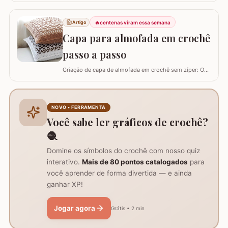
utilizar esta flor sem relevo para que não atrapalhe se
precisar colocar algo em cima. Para este trabalho
🔥
centenas viram essa semana
Artigo
utilizei os fios Duna da Círculo S.A. Você pode utilizar os
Capa para almofada em crochê
fios Barroco maxcolor, Barroco…
passo a passo
Criação de capa de almofada em crochê sem zíper: O
tutorial ensina como fazer uma capa de 50cm x 50cm,
prática para lavar e versátil, usando crochê com fio de
algodão para um acabamento bonito e resistente.
Materiais necessários para o projeto: São
NOVO • FERRAMENTA
imprescindíveis fio de algodão nº6, agulha de…
Você sabe ler gráficos de crochê?
🧶
Domine os símbolos do crochê com nosso quiz
interativo.
Mais de 80 pontos catalogados
para
você aprender de forma divertida — e ainda
ganhar XP!
Jogar agora
Grátis • 2 min