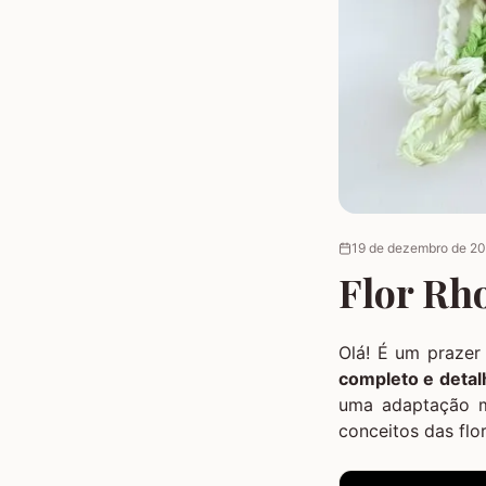
19 de dezembro de 2
Flor Rh
Olá! É um prazer
completo e deta
uma adaptação ma
conceitos das flo