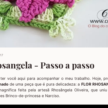
017
osangela - Passo a passo
 ter você aqui para acompanhar o meu trabalho. Hoje, p
lhado
de uma peça que é pura delicadeza: a
FLOR RHOSA
gnífica feita pela artesã Rhosângela Oliveira, que uni
res Brinco-de-princesa e Narciso.