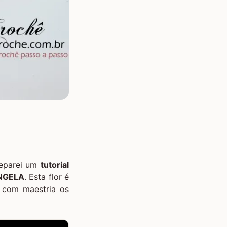
reparei um
tutorial
NGELA
. Esta flor é
u com maestria os