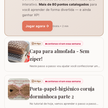
interativo.
Mais de 80 pontos catalogados
para
você aprender de forma divertida — e ainda
ganhar XP!
Jogar agora
Grátis • 2 min
🔥
centenas viram essa semana
Artigo
Capa para almofada - Sem
zíper!
Neste passo a passo vou ajudar você confeccionar uma
capa para almofada que não utiliza zíper ou botão para
fechar. Ela é toda feita apenas em crochê mas, não
vamos abrir mão da praticidade de tirar a capa quando
🔥
centenas viram essa semana
Artigo
precisar lavar. Utilizei o fio Barroco Maxcolor nº6 da
Porta-papel-higiênico coruja
Círculo Produtos. Fio 100%…
dorminhoca parte 2
No tutorial de hoje, vamos aprender o passo a passo
detalhado para confeccionar o PORTA-PAPEL-