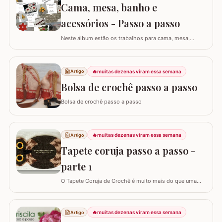
Cama, mesa, banho e
falso ponto alto: Experimentar…
acessórios - Passo a passo
Neste álbum estão os trabalhos para cama, mesa,
banho e acessórios. Para ver o passo a passo basta
clicar nas imagens! Trilhos/caminhos e centro de mesa
Sousplat Puxa-saco e porta-pano de prato Squares para
🔥
muitas dezenas viram essa semana
Artigo
colcha de cama Outros Álbuns que temos no blog
Bolsa de crochê passo a passo
Bolsa de crochê passo a passo
🔥
muitas dezenas viram essa semana
Artigo
Tapete coruja passo a passo -
parte 1
O Tapete Coruja de Crochê é muito mais do que uma
peça utilitária; é um clássico que une a simbologia da
sabedoria com a delicadeza do feito à mão. Embora a
coruja real consiga girar o pescoço em 270°, a nossa
🔥
muitas dezenas viram essa semana
Artigo
versão em crochê é ainda mais versátil: podemos criá-