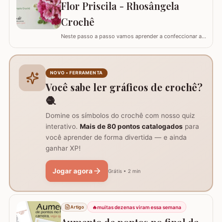
Flor Priscila - Rhosângela
la em todas as cores e estilos,…
Crochê
Neste passo a passo vamos aprender a confeccionar a
FLOR PRISCILA criada pela artesã Rhosângela. Para
conhecer, curtir e adquirir os trabalhos desta artesã
visite a página RHOSÂNGELA ARTES EM CROCHÊ e não
deixem de se inscrever em seu canal no YouTube –&gt;
NOVO • FERRAMENTA
AQUI. Já temos disponível aqui no blog…
Você sabe ler gráficos de crochê?
🧶
Domine os símbolos do crochê com nosso quiz
interativo.
Mais de 80 pontos catalogados
para
você aprender de forma divertida — e ainda
ganhar XP!
Jogar agora
Grátis • 2 min
🔥
muitas dezenas viram essa semana
Artigo