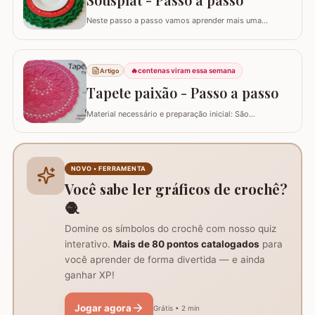
Neste passo a passo vamos aprender mais uma
daquelas peças que deixam sua mesa toda estilosa!
Este SOUSPLAT cai como uma luva na decoração
natalina. O fio verde e o detalhe triangular do
acabamento remete imediatamente ao formato de
🔥
centenas viram essa semana
Artigo
pinheiro e vamos combinar que o pinheiro só lembra
Tapete paixão - Passo a passo
natal :)…
Material necessário e preparação inicial: São
necessários dois novelos de 400g e um de 200g do fio,
agulha de crochê 3.0mm, tesoura, agulha de tapeceiro,
além de um anel mágico para iniciar o trabalho. Início
do trabalho e formação do centro do tapete: Comece
NOVO • FERRAMENTA
com um anel mágico ou uma argola de 10…
Você sabe ler gráficos de crochê?
🧶
Domine os símbolos do crochê com nosso quiz
interativo.
Mais de 80 pontos catalogados
para
você aprender de forma divertida — e ainda
ganhar XP!
Jogar agora
Grátis • 2 min