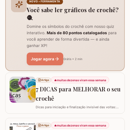
NOVO • FERRAMENTA
suporte inteligente na hora de carregar seu…
Você sabe ler gráficos de crochê?
🧶
Domine os símbolos do crochê com nosso quiz
interativo.
Mais de 80 pontos catalogados
para
você aprender de forma divertida — e ainda
ganhar XP!
Jogar agora
Grátis • 2 min
🔥
muitas dezenas viram essa semana
Artigo
7 DICAS para MELHORAR o seu
crochê
Dicas para iniciação e finalização invisível das voltas:
Ajustar a tensão do fio e usar truques específicos
garante um acabamento quase imperceptível nas
iniciações e finalizações das voltas, resultando em um
🔥
muitas dezenas viram essa semana
Artigo
trabalho mais elegante. Variações de pontos com o