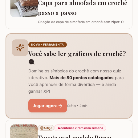
Capa para almofada em crochê
fios Barroco maxcolor, Barroco…
passo a passo
Criação de capa de almofada em crochê sem zíper: O
tutorial ensina como fazer uma capa de 50cm x 50cm,
prática para lavar e versátil, usando crochê com fio de
algodão para um acabamento bonito e resistente.
Materiais necessários para o projeto: São
NOVO • FERRAMENTA
imprescindíveis fio de algodão nº6, agulha de…
Você sabe ler gráficos de crochê?
🧶
Domine os símbolos do crochê com nosso quiz
interativo.
Mais de 80 pontos catalogados
para
você aprender de forma divertida — e ainda
ganhar XP!
Jogar agora
Grátis • 2 min
🔥
centenas viram essa semana
Artigo
Tapete oval modelo Russo -