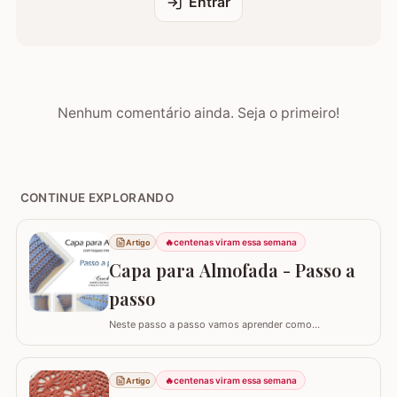
Entrar
Nenhum comentário ainda. Seja o primeiro!
CONTINUE EXPLORANDO
🔥
centenas viram essa semana
Artigo
Capa para Almofada - Passo a
passo
Neste passo a passo vamos aprender como
confeccionar a CAPA PARA ALMOFADA com leques
intercalados. Fiz a capa para almofada de 40 x 40 e
seguindo o passo a passo você consegue adaptar para
🔥
centenas viram essa semana
Artigo
o tamanho desejado. Utilizei o fio Barroco Maxcolor da