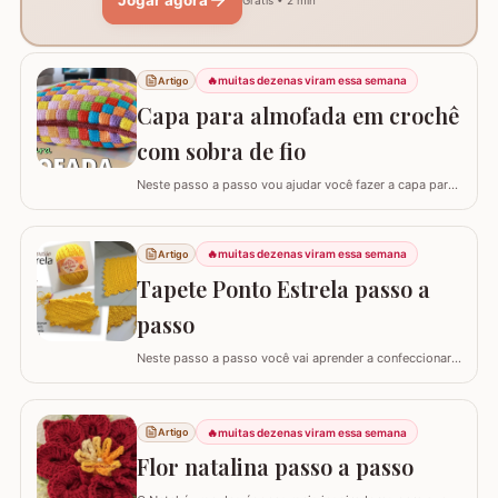
Jogar agora
Grátis • 2 min
🔥
muitas dezenas viram essa semana
Artigo
Capa para almofada em crochê
com sobra de fio
Neste passo a passo vou ajudar você fazer a capa para
almofada com sobra de fios! Aqui no blog já tenho o
passo a passo do tapete, mas desta vez vou mostrar
como é super fácil fazer um modelo quadrado com as
🔥
muitas dezenas viram essa semana
Artigo
bordas retas. O passo a passo está bem detalhado,
Tapete Ponto Estrela passo a
mas se sentir alguma dificuldade deixe um…
passo
Neste passo a passo você vai aprender a confeccionar
um lindo tapete utilizando apenas 1 novelo de Barroco
Maxcolor (400g/452 metros). Quem trabalha com este
fio com certeza sabe que a qualidade é indiscutível. É
🔥
muitas dezenas viram essa semana
Artigo
mais durável e possui cores vibrantes deixando
agregando ainda mais valor em nossas…
Flor natalina passo a passo