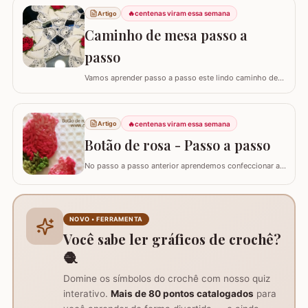
confeccionar um belíssimo Centrinho de Mesa Natalino,
🔥
centenas viram essa semana
Artigo
utilizando a Flor Hibisco como peça central. Este
Caminho de mesa passo a
trabalho é surpreendentemente simples de…
passo
Vamos aprender passo a passo este lindo caminho de
mesa que fiz inspirado no trabalho da artesã Marli
Sauberlich Crochêt. Utilizei fio Duna e flor Camélia Fio
Duna Branco 8001 (4 novelos de 340m ou 8 de 140m)
🔥
centenas viram essa semana
Artigo
Fio Duna Vermelho 3542 (1 novelo de 340m) Fio Duna
Verde 9392 (apenas para as folhas)…
Botão de rosa - Passo a passo
No passo a passo anterior aprendemos confeccionar a
flor que compõe este ramo, agora vamos aprender
passo a passo este lindo botão de rosa em crochê. Este
botão aprendi com a amiga Ângela Prates Crochê do
grupo Viciadas em crochê. Fiz o passo a passo com
NOVO • FERRAMENTA
algumas poucas diferenças e também para auxil
Você sabe ler gráficos de crochê?
🧶
Domine os símbolos do crochê com nosso quiz
interativo.
Mais de 80 pontos catalogados
para