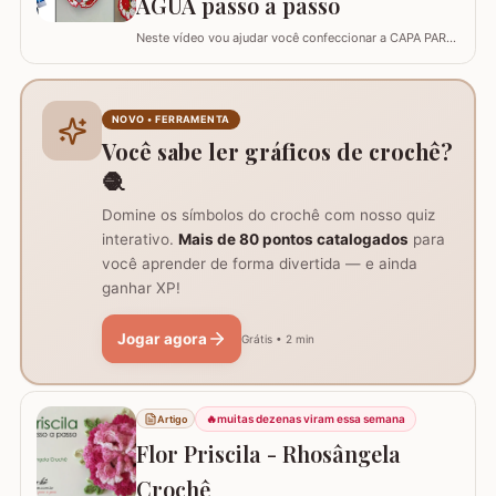
ÁGUA passo a passo
Neste vídeo vou ajudar você confeccionar a CAPA PARA
GARRAFÃO de água. Um modelo que sempre faz
sucesso agora com passo a passo super detalhado.
Esta capa veste bem um GARRAFÃO de 20 l e você pode
diminuir a quantidade de flores para fazer a capa para
NOVO • FERRAMENTA
um garrafão menor, aliás, se o seu ponto for…
Você sabe ler gráficos de crochê?
🧶
Domine os símbolos do crochê com nosso quiz
interativo.
Mais de 80 pontos catalogados
para
você aprender de forma divertida — e ainda
ganhar XP!
Jogar agora
Grátis • 2 min
🔥
muitas dezenas viram essa semana
Artigo
Flor Priscila - Rhosângela
Crochê