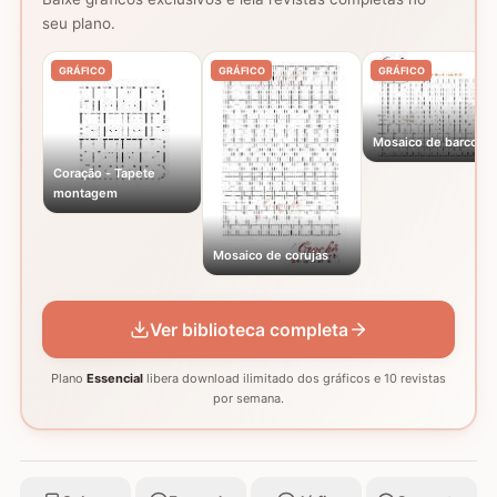
seu plano.
GRÁFICO
GRÁFICO
GRÁFICO
Mosaico de barcos
Coração - Tapete
montagem
Mosaico de corujas
Ver biblioteca completa
Plano
Essencial
libera download ilimitado dos gráficos e 10 revistas
por semana.