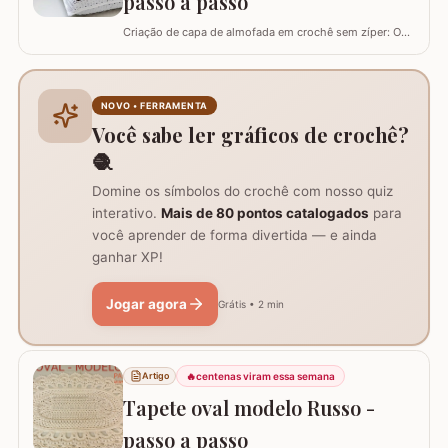
passo a passo
Criação de capa de almofada em crochê sem zíper: O
tutorial ensina como fazer uma capa de 50cm x 50cm,
prática para lavar e versátil, usando crochê com fio de
algodão para um acabamento bonito e resistente.
Materiais necessários para o projeto: São
NOVO • FERRAMENTA
imprescindíveis fio de algodão nº6, agulha de…
Você sabe ler gráficos de crochê?
🧶
Domine os símbolos do crochê com nosso quiz
interativo.
Mais de 80 pontos catalogados
para
você aprender de forma divertida — e ainda
ganhar XP!
Jogar agora
Grátis • 2 min
🔥
centenas viram essa semana
Artigo
Tapete oval modelo Russo -
passo a passo