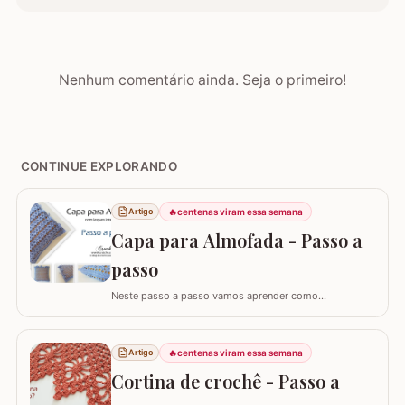
Nenhum comentário ainda. Seja o primeiro!
CONTINUE EXPLORANDO
🔥
centenas viram essa semana
Artigo
Capa para Almofada - Passo a
passo
Neste passo a passo vamos aprender como
confeccionar a CAPA PARA ALMOFADA com leques
intercalados. Fiz a capa para almofada de 40 x 40 e
seguindo o passo a passo você consegue adaptar para
🔥
centenas viram essa semana
Artigo
o tamanho desejado. Utilizei o fio Barroco Maxcolor da
Cortina de crochê - Passo a
Círculo S/A. Um fio extremamente macio por ser 100%…