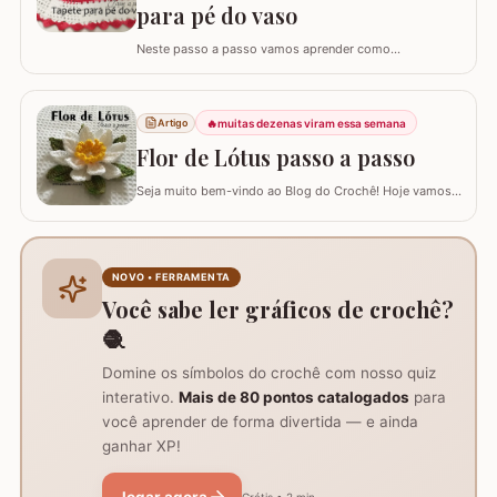
para pé do vaso
Neste passo a passo vamos aprender como
confeccionar o TAPETE PARA O PÉ DO VASO que
compõe o jogo de banheiro oval. Este jogo de banheiro
foi uma adaptação que fiz de um modelo de tapete e o
🔥
muitas dezenas viram essa semana
Artigo
passo a passo do TAPETE DO LAVABO já está
disponível aqui no blog, confira nos links abaixo! Jogo
Flor de Lótus passo a passo
de…
Seja muito bem-vindo ao Blog do Crochê! Hoje vamos
aprender, através deste tutorial completo, como
confeccionar a belíssima Flor de Lótus em crochê. Este
passo a passo detalhado foi preparado para que você
crie uma peça volumosa e encantadora, perfeita para
NOVO • FERRAMENTA
trilhos de mesa, aplicações em tapetes ou…
Você sabe ler gráficos de crochê?
🧶
Domine os símbolos do crochê com nosso quiz
interativo.
Mais de 80 pontos catalogados
para
você aprender de forma divertida — e ainda
ganhar XP!