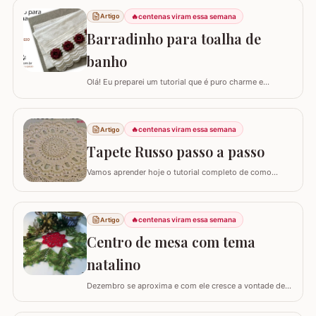
🔥
centenas viram essa semana
Artigo
Barradinho para toalha de
banho
Olá! Eu preparei um tutorial que é puro charme e
sofisticação para o seu banheiro. Hoje, eu vou te ensinar
como confeccionar um Barradinho para Toalha de
Banho ou Toalha de Rosto passo a passo. Esse
🔥
centenas viram essa semana
Artigo
trabalho transforma uma peça simples em um item de
decoração de luxo, ideal para presentear ou para…
Tapete Russo passo a passo
Vamos aprender hoje o tutorial completo de como
confeccionar o maravilhoso TAPETE RUSSO REDONDO.
Este modelo em crochê, apesar de possuir muitos
detalhes e texturas, não é difícil de fazer; as imagens e
🔥
centenas viram essa semana
Artigo
os textos detalhando cada fase vão facilitar muito o seu
trabalho. Confeccionado originalmente…
Centro de mesa com tema
natalino
Dezembro se aproxima e com ele cresce a vontade de
deixar cada cantinho da casa decorado para celebrar as
festas de fim de ano. Hoje, vamos aprender como