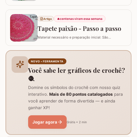
daquelas peças que deixam sua mesa toda estilosa!
Este SOUSPLAT cai como uma luva na decoração
natalina. O fio verde e o detalhe triangular do
acabamento remete imediatamente ao formato de
🔥
centenas viram essa semana
Artigo
pinheiro e vamos combinar que o pinheiro só lembra
Tapete paixão - Passo a passo
natal :)…
Material necessário e preparação inicial: São
necessários dois novelos de 400g e um de 200g do fio,
agulha de crochê 3.0mm, tesoura, agulha de tapeceiro,
além de um anel mágico para iniciar o trabalho. Início
do trabalho e formação do centro do tapete: Comece
NOVO • FERRAMENTA
com um anel mágico ou uma argola de 10…
Você sabe ler gráficos de crochê?
🧶
Domine os símbolos do crochê com nosso quiz
interativo.
Mais de 80 pontos catalogados
para
você aprender de forma divertida — e ainda
ganhar XP!
Jogar agora
Grátis • 2 min