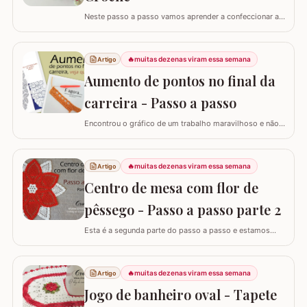
Neste passo a passo vamos aprender a confeccionar a
FLOR PRISCILA criada pela artesã Rhosângela. Para
conhecer, curtir e adquirir os trabalhos desta artesã
visite a página RHOSÂNGELA ARTES EM CROCHÊ e não
🔥
muitas dezenas viram essa semana
Artigo
deixem de se inscrever em seu canal no YouTube –&gt;
Aumento de pontos no final da
AQUI. Já temos disponível aqui no blog…
carreira - Passo a passo
Encontrou o gráfico de um trabalho maravilhoso e não
está conseguindo fazer? Neste passo a passo vou
explicar de forma simples como interpretar o gráfico,
calcular a quantidade de correntes para iniciar um
🔥
muitas dezenas viram essa semana
Artigo
trabalho e aumentar a quantidade de pontos no início ou
Centro de mesa com flor de
no final da carreira. (Link para…
pêssego - Passo a passo parte 2
Esta é a segunda parte do passo a passo e estamos
confeccionando o centro de mesa com flor de pêssego.
Se está procurando o início do trabalho visite o link
abaixo onde também temos a lista completa de
🔥
muitas dezenas viram essa semana
Artigo
materiais. Centro de mesa com flor de pêssego - Parte 1
Jogo de banheiro oval - Tapete
Tamanho do trabalho pronto: 60 cm de…