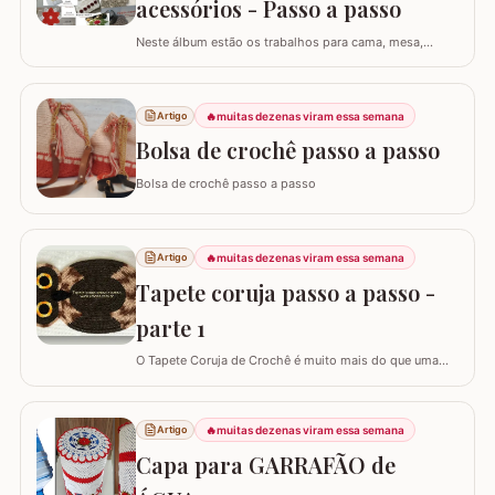
acessórios - Passo a passo
Neste álbum estão os trabalhos para cama, mesa,
banho e acessórios. Para ver o passo a passo basta
clicar nas imagens! Trilhos/caminhos e centro de mesa
Sousplat Puxa-saco e porta-pano de prato Squares para
🔥
muitas dezenas viram essa semana
Artigo
colcha de cama Outros Álbuns que temos no blog
Bolsa de crochê passo a passo
Bolsa de crochê passo a passo
🔥
muitas dezenas viram essa semana
Artigo
Tapete coruja passo a passo -
parte 1
O Tapete Coruja de Crochê é muito mais do que uma
peça utilitária; é um clássico que une a simbologia da
sabedoria com a delicadeza do feito à mão. Embora a
coruja real consiga girar o pescoço em 270°, a nossa
🔥
muitas dezenas viram essa semana
Artigo
versão em crochê é ainda mais versátil: podemos criá-
Capa para GARRAFÃO de
la em todas as cores e estilos,…