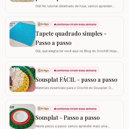
Olá! No tutorial detalhado de hoje, vamos aprender
como confeccionar este lindo TAPETE OVAL MODELO
RUSSO. Recentemente, postamos aqui no blog a versão
redonda deste modelo, e você pode conferir clicando
🔥
centenas viram essa semana
Artigo
AQUI. Este é um trabalho clássico que combina com
Tapete quadrado simples -
vários ambientes e é uma excelente…
Passo a passo
Olá, que alegria ter você aqui no Blog do Crochê! Hoje
preparei um tutorial completo para confeccionarmos
juntos o TAPETE QUADRADO SIMPLES. Este é um
modelo clássico, super fácil de executar e muito
🔥
centenas viram essa semana
Artigo
versátil, pois permite que você adapte o tamanho
conforme a sua necessidade, garantindo que o…
Sousplat FÁCIL - passo a passo
Materiais essenciais para o Crochê do Sousplat: O
projeto utiliza barbante nº6, aproximadamente 150g por
peça, uma agulha de 3,5 mm, e acompanha uma
quantidade significativa de fio para um diâmetro final de
cerca de 43 cm, além de tesoura e agulha de tapeçaria
🔥
centenas viram essa semana
Artigo
para acabamento.Versatilidade do…
Sousplat - Passo a passo
Neste passo a passo vamos aprender mais uma