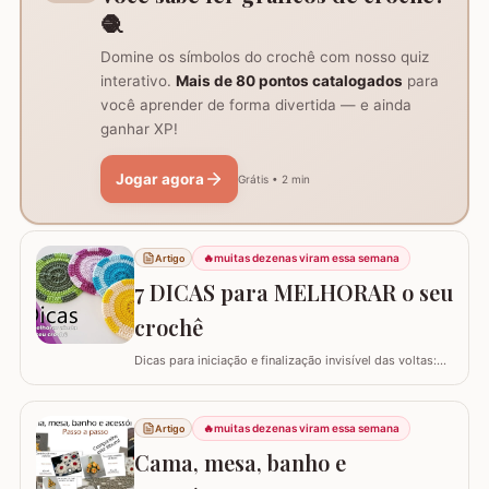
🧶
Domine os símbolos do crochê com nosso quiz
interativo.
Mais de 80 pontos catalogados
para
você aprender de forma divertida — e ainda
ganhar XP!
Jogar agora
Grátis • 2 min
🔥
muitas dezenas viram essa semana
Artigo
7 DICAS para MELHORAR o seu
crochê
Dicas para iniciação e finalização invisível das voltas:
Ajustar a tensão do fio e usar truques específicos
garante um acabamento quase imperceptível nas
iniciações e finalizações das voltas, resultando em um
🔥
muitas dezenas viram essa semana
Artigo
trabalho mais elegante. Variações de pontos com o
Cama, mesa, banho e
falso ponto alto: Experimentar…