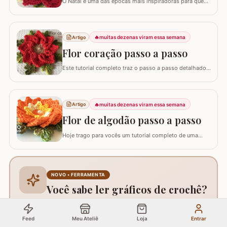
O Natal é uma das épocas mais inspiradoras para quem
faz artesanato, e nada simboliza melhor essa data do
que as flores vibrantes em tons de vermelho e dourado.
Hoje, vamos aprender o passo a passo da Flor Natalina,
uma criação belíssima da artesã Shirley Lucimar, que
🔥
muitas dezenas viram essa semana
Artigo
gentilmente compartilhou seu…
Flor coração passo a passo
Este tutorial completo traz o passo a passo detalhado
para você confeccionar a Flor Coração, uma peça
exuberante e versátil para aplicar em seus trabalhos.
Este guia para iniciantes apresenta uma adaptação com
8 pétalas, garantindo um formato mais cheio e
🔥
muitas dezenas viram essa semana
Artigo
arredondado, ideal para tapetes, mantas e…
Flor de algodão passo a passo
Hoje trago para vocês um tutorial completo de uma
peça encantadora: a Flor de Algodão em crochê. Esta
flor possui 12 pétalas e uma base quadrada (square)
perfeitamente adaptada para facilitar a continuidade do
seu trabalho manual, seja em colchas, caminhos de
NOVO • FERRAMENTA
mesa ou tapetes. Vamos aprender com…
Você sabe ler gráficos de crochê?
🧶
Domine os símbolos do crochê com nosso quiz
Feed
Meu Ateliê
Loja
Entrar