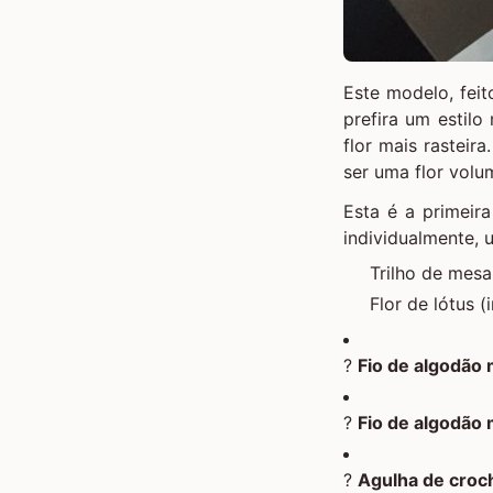
Este modelo, fei
prefira um estil
flor mais rasteir
ser uma flor volu
Esta é a primeir
individualmente, u
Trilho de mesa
Flor de lótus (
?
Fio de algodão
?
Fio de algodão
?
Agulha de cro