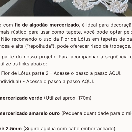
to com
fio de algodão mercerizado
, é ideal para decoraç
o mais rústico para usar como tapete, você pode optar pe
a. Não recomendo o uso da Flor de Lótus em tapetes de pa
mosa e alta ("repolhuda"), pode oferecer risco de tropeços.
a parte do nosso projeto. Para acompanhar a sequência o
tilize os links abaixo:
 Flor de Lótus parte 2 -
Acesse o passo a passo AQUI.
individual) -
Acesse o passo a passo AQUI.
 mercerizado verde
(Utilizei aprox. 170m)
 mercerizado amarelo ouro
(Pequena quantidade para o mi
chê 2.5mm
(Sugiro agulha com cabo emborrachado)