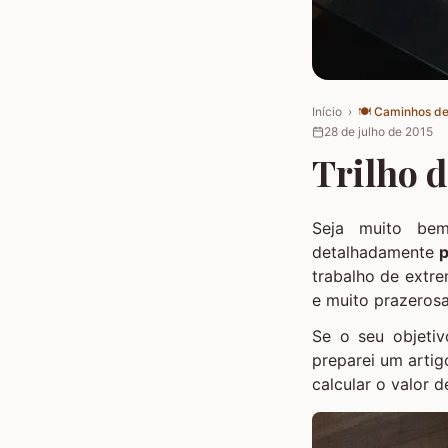
Início
›
🍽️
Caminhos de
28 de julho de 2015
Trilho d
Seja muito be
detalhadamente
p
trabalho de extr
e muito prazerosa
Se o seu objetiv
preparei um artig
calcular o valor d