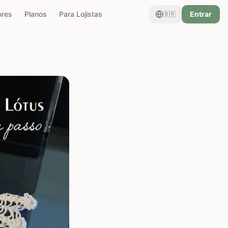
ores
Planos
Para Lojistas
Entrar
🇧🇷