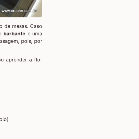
ão de mesas. Caso
lo
barbante
e uma
ssagem, pois, por
u aprender a flor
olo)