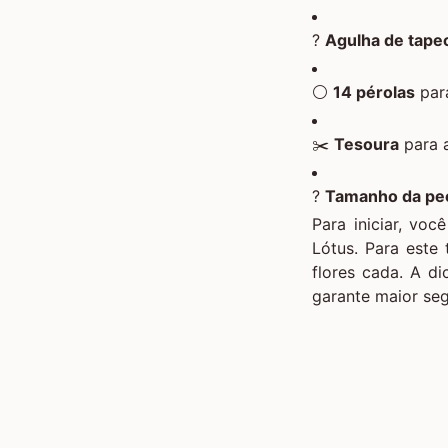
?
Agulha de tape
⚪
14 pérolas
para
✂️
Tesoura
para 
?
Tamanho da peç
Para iniciar, vo
Lótus
. Para este 
flores cada. A d
garante maior se