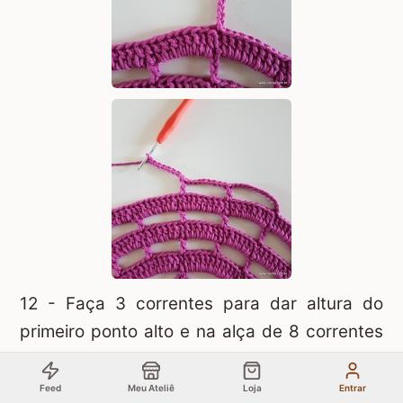
12 - Faça 3 correntes para dar altura do
primeiro ponto alto e na alça de 8 correntes
faça 9 pontos altos. Faça ponto alto em cima
do ponto alto que divide as alças e siga
Feed
Meu Ateliê
Loja
Entrar