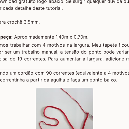
download gratuito logo abaixo. Se surgir qualquer dúvida d
cada detalhe deste tutorial.
ara crochê 3.5mm.
 peça:
Aproximadamente 1,40m x 0,70m.
vamos trabalhar com 4 motivos na largura. Meu tapete fic
or ser um trabalho manual, a tensão do ponto pode varia
isa de 19 correntes. Para aumentar a largura, adicione m
do um cordão com 90 correntes (equivalente a 4 motivos m
correntinha a partir da agulha e faça um ponto baixo.