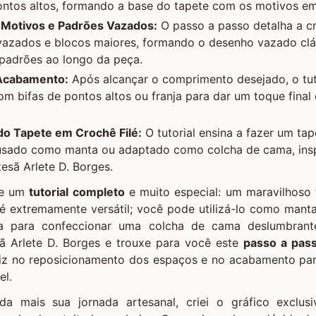
ntos altos, formando a base do tapete com os motivos em 
Motivos e Padrões Vazados:
O passo a passo detalha a c
azados e blocos maiores, formando o desenho vazado clá
o padrões ao longo da peça.
 Acabamento:
Após alcançar o comprimento desejado, o tut
 bifas de pontos altos ou franja para dar um toque final
 do Tapete em Crochê Filé:
O tutorial ensina a fazer um tap
usado como manta ou adaptado como colcha de cama, ins
tesã Arlete D. Borges.
je um
tutorial completo
e muito especial: um maravilhoso
 é extremamente versátil; você pode utilizá-lo como mant
ra para confeccionar uma colcha de cama deslumbrante
sã Arlete D. Borges e trouxe para você este
passo a pas
iz no reposicionamento dos espaços e no acabamento par
el.
inda mais sua jornada artesanal, criei o gráfico exclu