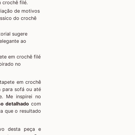
crochê filé.
riação de motivos
ssico do crochê
orial sugere
 elegante ao
ete em crochê filé
pirado no
 tapete em crochê
a para sofá ou até
. Me inspirei no
so detalhado
com
a que o resultado
sivo desta peça e