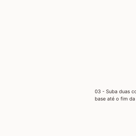
03 - Suba duas co
base até o fim da 