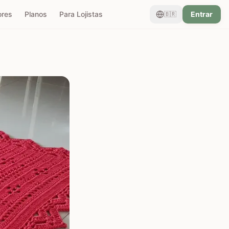
ores
Planos
Para Lojistas
Entrar
🇧🇷