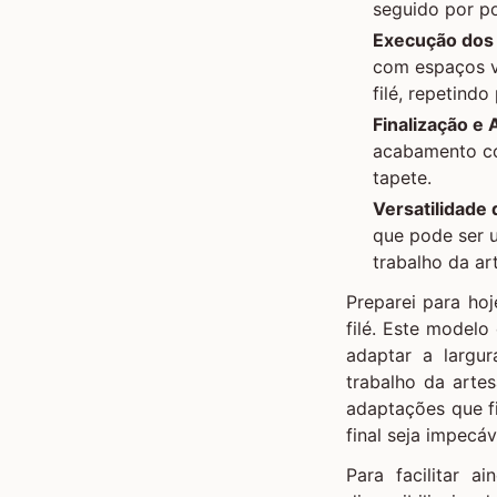
seguido por po
Execução dos 
com espaços v
filé, repetind
Finalização e
acabamento com
tapete.
Versatilidade
que pode ser 
trabalho da ar
Preparei para ho
filé. Este modelo
adaptar a largu
trabalho da arte
adaptações que f
final seja impecáv
Para facilitar a