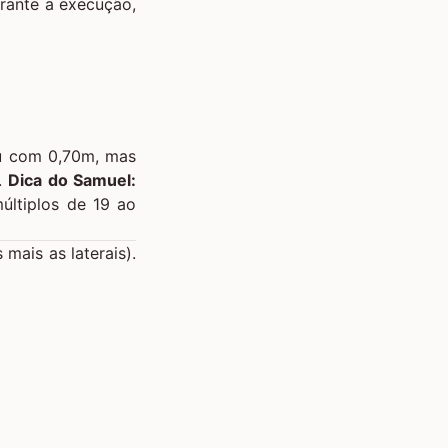
urante a execução,
ou com 0,70m, mas
r.
Dica do Samuel:
últiplos de 19 ao
ais as laterais).