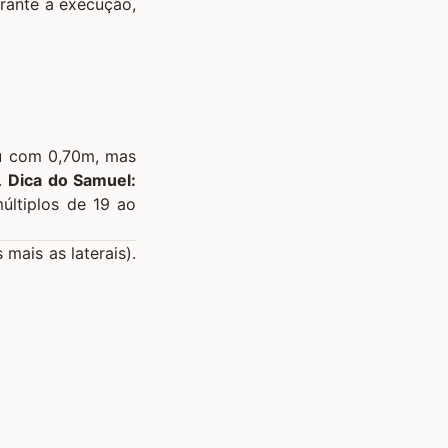
urante a execução,
ou com 0,70m, mas
r.
Dica do Samuel:
últiplos de 19 ao
ais as laterais).