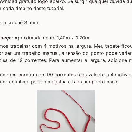
download gratuito logo abaixo. Se surgir qualquer dúvida d
cada detalhe deste tutorial.
ara crochê 3.5mm.
 peça:
Aproximadamente 1,40m x 0,70m.
vamos trabalhar com 4 motivos na largura. Meu tapete fic
or ser um trabalho manual, a tensão do ponto pode varia
isa de 19 correntes. Para aumentar a largura, adicione m
do um cordão com 90 correntes (equivalente a 4 motivos m
correntinha a partir da agulha e faça um ponto baixo.