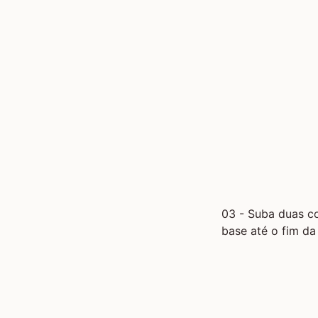
03 - Suba duas co
base até o fim da 