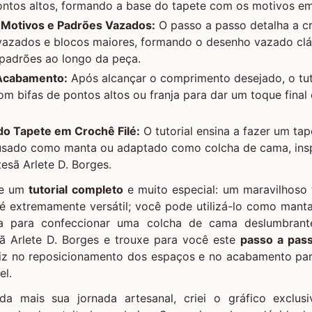
ntos altos, formando a base do tapete com os motivos em 
Motivos e Padrões Vazados:
O passo a passo detalha a c
azados e blocos maiores, formando o desenho vazado clá
o padrões ao longo da peça.
 Acabamento:
Após alcançar o comprimento desejado, o tut
 bifas de pontos altos ou franja para dar um toque final
 do Tapete em Crochê Filé:
O tutorial ensina a fazer um tap
usado como manta ou adaptado como colcha de cama, ins
tesã Arlete D. Borges.
je um
tutorial completo
e muito especial: um maravilhoso
 é extremamente versátil; você pode utilizá-lo como mant
ra para confeccionar uma colcha de cama deslumbrante
sã Arlete D. Borges e trouxe para você este
passo a pas
iz no reposicionamento dos espaços e no acabamento par
el.
inda mais sua jornada artesanal, criei o gráfico exclu