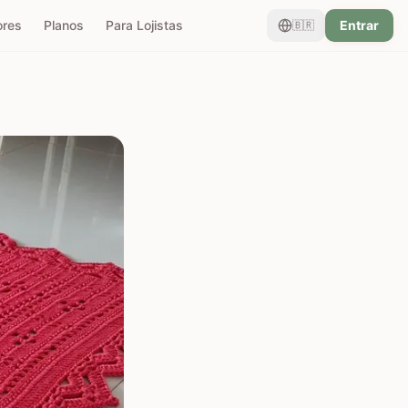
ores
Planos
Para Lojistas
Entrar
🇧🇷