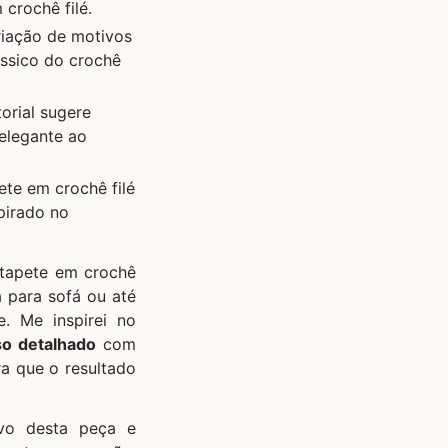
crochê filé.
riação de motivos
ssico do crochê
orial sugere
 elegante ao
ete em crochê filé
pirado no
 tapete em crochê
a para sofá ou até
. Me inspirei no
so detalhado
com
a que o resultado
sivo desta peça e