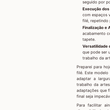
seguido por po
Execução dos 
com espaços v
filé, repetind
Finalização e
acabamento com
tapete.
Versatilidade
que pode ser 
trabalho da ar
Preparei para ho
filé. Este modelo
adaptar a largu
trabalho da arte
adaptações que f
final seja impecáv
Para facilitar a