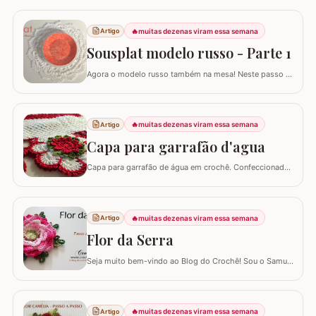
🔥
muitas dezenas viram essa semana
Artigo
Sousplat modelo russo - Parte 1
Agora o modelo russo também na mesa! Neste passo a
passo vamos aprender a confeccionar o SOUSPLAT
modelo RUSSO. Já temos aqui no blog passo a passo
de alguns modelos de tapete russo e você pode conferir
AQUI. Eles são encantadores por serem bem detalhados
🔥
muitas dezenas viram essa semana
Artigo
apesar de trabalhar com uma única cor. Este…
Capa para garrafão d'agua
Capa para garrafão de água em crochê. Confeccionado
com linha anne Materiais utilizados: 02 - Novelos de fio
Anne na cor branco - 8001 01 - Novelo de fio Anne
vermelho - 3536 Um pouquinho de fio Anne na cor
verde mesclado - 9392 Agulha para crochê 1.75mm Flor
🔥
muitas dezenas viram essa semana
Artigo
utilizada neste trabalho: FLOR…
Flor da Serra
Seja muito bem-vindo ao Blog do Crochê! Sou o Samuel
Ramos e hoje trago para você o tutorial passo a passo
detalhado da belíssima Flor da Serra. Este guia
completo foi desenvolvido para artesãos de todos os
níveis que desejam aprender uma flor de perfil baixo.
🔥
muitas dezenas viram essa semana
Artigo