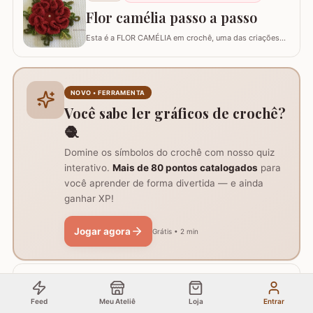
Essa técnica é perfeita para aplicação…
Flor camélia passo a passo
Esta é a FLOR CAMÉLIA em crochê, uma das criações
do professor Marcelo Nunes. A flor é ótima para
qualquer trabalho e bem fácil de confeccioná-la. Fiz o
passo a passo abaixo deixando ela prontinha para
iniciar suas peças. Espero que consigam executá-la e
NOVO • FERRAMENTA
bons trabalhos! Criação: Marcelo Nunes Execuç
Você sabe ler gráficos de crochê?
🧶
Domine os símbolos do crochê com nosso quiz
interativo.
Mais de 80 pontos catalogados
para
você aprender de forma divertida — e ainda
ganhar XP!
Jogar agora
Grátis • 2 min
🔥
muitas dezenas viram essa semana
Artigo
Cesto de crochê com BASE
Feed
Meu Ateliê
Loja
Entrar