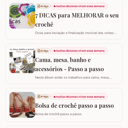
🔥
muitas dezenas viram essa semana
Artigo
7 DICAS para MELHORAR o seu
crochê
Dicas para iniciação e finalização invisível das voltas:
Ajustar a tensão do fio e usar truques específicos
garante um acabamento quase imperceptível nas
iniciações e finalizações das voltas, resultando em um
🔥
muitas dezenas viram essa semana
Artigo
trabalho mais elegante. Variações de pontos com o
Cama, mesa, banho e
falso ponto alto: Experimentar…
acessórios - Passo a passo
Neste álbum estão os trabalhos para cama, mesa,
banho e acessórios. Para ver o passo a passo basta
clicar nas imagens! Trilhos/caminhos e centro de mesa
Sousplat Puxa-saco e porta-pano de prato Squares para
🔥
muitas dezenas viram essa semana
Artigo
colcha de cama Outros Álbuns que temos no blog
Bolsa de crochê passo a passo
Bolsa de crochê passo a passo