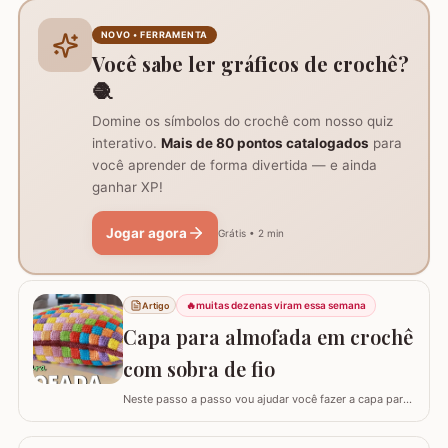
passo a passo detalhado foi preparado para que você
crie uma peça volumosa e encantadora, perfeita para
NOVO • FERRAMENTA
trilhos de mesa, aplicações em tapetes ou…
Você sabe ler gráficos de crochê?
🧶
Domine os símbolos do crochê com nosso quiz
interativo.
Mais de 80 pontos catalogados
para
você aprender de forma divertida — e ainda
ganhar XP!
Jogar agora
Grátis • 2 min
🔥
muitas dezenas viram essa semana
Artigo
Capa para almofada em crochê
com sobra de fio
Neste passo a passo vou ajudar você fazer a capa para
almofada com sobra de fios! Aqui no blog já tenho o
passo a passo do tapete, mas desta vez vou mostrar