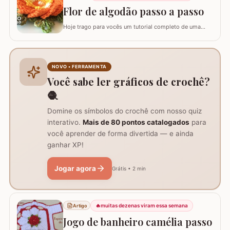
arredondado, ideal para tapetes, mantas e…
Flor de algodão passo a passo
Hoje trago para vocês um tutorial completo de uma
peça encantadora: a Flor de Algodão em crochê. Esta
flor possui 12 pétalas e uma base quadrada (square)
perfeitamente adaptada para facilitar a continuidade do
seu trabalho manual, seja em colchas, caminhos de
NOVO • FERRAMENTA
mesa ou tapetes. Vamos aprender com…
Você sabe ler gráficos de crochê?
🧶
Domine os símbolos do crochê com nosso quiz
interativo.
Mais de 80 pontos catalogados
para
você aprender de forma divertida — e ainda
ganhar XP!
Jogar agora
Grátis • 2 min
🔥
muitas dezenas viram essa semana
Artigo
Jogo de banheiro camélia passo