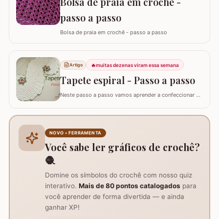
Bolsa de praia em crochê -
passo a passo
Bolsa de praia em crochê - passo a passo
🔥
muitas dezenas viram essa semana
Artigo
Tapete espiral - Passo a passo
Neste passo a passo vamos aprender a confeccionar o
TAPETE ESPIRAL. Um belíssimo trabalho que também
pode ser utilizado como trilho de mesa. Utilizei os fios
Barroco Maxcolor nº8 para o tapete e Barroco
multicolor para contorno, flores e folhas. Se for utilizar
NOVO • FERRAMENTA
como trilho de mesa aconselho um fio…
Você sabe ler gráficos de crochê?
🧶
Domine os símbolos do crochê com nosso quiz
interativo.
Mais de 80 pontos catalogados
para
você aprender de forma divertida — e ainda
ganhar XP!