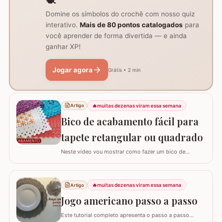
Domine os símbolos do crochê com nosso quiz
interativo.
Mais de 80 pontos catalogados
para
você aprender de forma divertida — e ainda
ganhar XP!
Jogar agora
Grátis • 2 min
🔥
muitas dezenas viram essa semana
Artigo
Bico de acabamento fácil para
tapete retangular ou quadrado
Neste vídeo vou mostrar como fazer um bico de
acabamento fácil para qualquer modelo de tapete
retangular ou quadrado. Fiz o bico de acabamento em 4
modelos de tapete com tamanhos e larguras diferentes
🔥
muitas dezenas viram essa semana
Artigo
e assim consigo explicar algumas formas fáceis de
adaptar para outros tamanhos. No vídeo utilizei…
Jogo americano passo a passo
Este tutorial completo apresenta o passo a passo