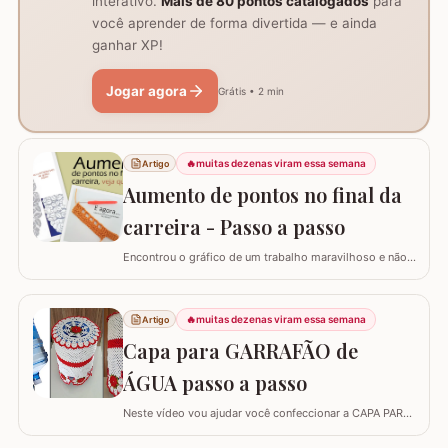
interativo.
Mais de 80 pontos catalogados
para
você aprender de forma divertida — e ainda
ganhar XP!
Jogar agora
Grátis • 2 min
🔥
muitas dezenas viram essa semana
Artigo
Aumento de pontos no final da
carreira - Passo a passo
Encontrou o gráfico de um trabalho maravilhoso e não
está conseguindo fazer? Neste passo a passo vou
explicar de forma simples como interpretar o gráfico,
calcular a quantidade de correntes para iniciar um
🔥
muitas dezenas viram essa semana
Artigo
trabalho e aumentar a quantidade de pontos no início ou
Capa para GARRAFÃO de
no final da carreira. (Link para…
ÁGUA passo a passo
Neste vídeo vou ajudar você confeccionar a CAPA PARA
GARRAFÃO de água. Um modelo que sempre faz