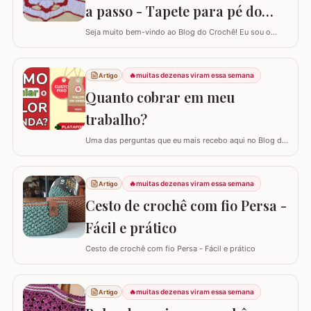
a passo - Tapete para pé do
vaso
Seja muito bem-vindo ao Blog do Crochê! Eu sou o
Samuel Ramos e hoje vamos aprender a confeccionar o
tapete camélia para o pé do vaso sanitário. Este passo
a passo foi elaborado com muito carinho para que você
🔥
muitas dezenas viram essa semana
Artigo
complete seu jogo de banheiro com perfeição. É uma
Quanto cobrar em meu
peça com encaixe preciso e um…
trabalho?
Uma das perguntas que eu mais recebo aqui no Blog do
Crochê, tanto de quem está começando quanto de
quem já tem estrada, é: "Samuel, quanto eu devo cobrar
pelas minhas peças?". Eu sei que muitas vezes o medo
🔥
muitas dezenas viram essa semana
Artigo
de cobrar o valor justo e não vender fala mais alto, mas
Cesto de crochê com fio Persa -
hoje eu quero te ajudar a mudar…
Fácil e prático
Cesto de crochê com fio Persa - Fácil e prático
🔥
muitas dezenas viram essa semana
Artigo