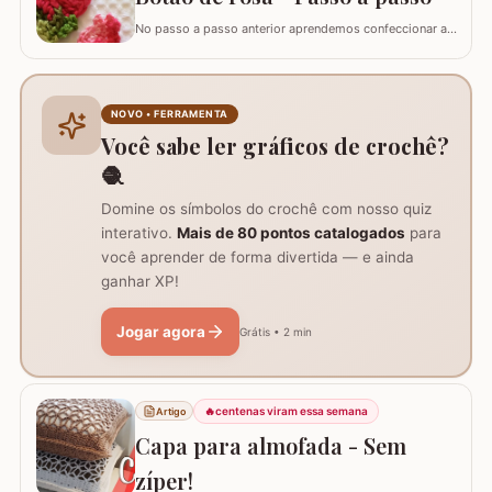
No passo a passo anterior aprendemos confeccionar a
flor que compõe este ramo, agora vamos aprender
passo a passo este lindo botão de rosa em crochê. Este
botão aprendi com a amiga Ângela Prates Crochê do
grupo Viciadas em crochê. Fiz o passo a passo com
NOVO • FERRAMENTA
algumas poucas diferenças e também para auxil
Você sabe ler gráficos de crochê?
🧶
Domine os símbolos do crochê com nosso quiz
interativo.
Mais de 80 pontos catalogados
para
você aprender de forma divertida — e ainda
ganhar XP!
Jogar agora
Grátis • 2 min
🔥
centenas viram essa semana
Artigo
Capa para almofada - Sem
zíper!