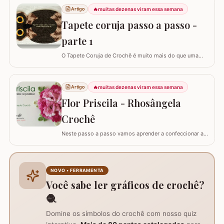
🔥
muitas dezenas viram essa semana
Artigo
Tapete coruja passo a passo -
parte 1
O Tapete Coruja de Crochê é muito mais do que uma
peça utilitária; é um clássico que une a simbologia da
sabedoria com a delicadeza do feito à mão. Embora a
coruja real consiga girar o pescoço em 270°, a nossa
🔥
muitas dezenas viram essa semana
Artigo
versão em crochê é ainda mais versátil: podemos criá-
Flor Priscila - Rhosângela
la em todas as cores e estilos,…
Crochê
Neste passo a passo vamos aprender a confeccionar a
FLOR PRISCILA criada pela artesã Rhosângela. Para
conhecer, curtir e adquirir os trabalhos desta artesã
visite a página RHOSÂNGELA ARTES EM CROCHÊ e não
deixem de se inscrever em seu canal no YouTube –&gt;
NOVO • FERRAMENTA
AQUI. Já temos disponível aqui no blog…
Você sabe ler gráficos de crochê?
🧶
Domine os símbolos do crochê com nosso quiz