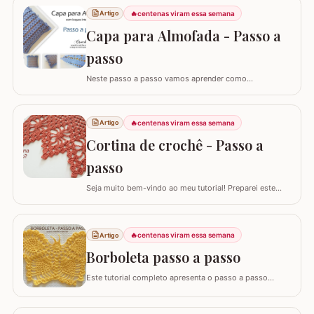
🔥
centenas viram essa semana
Artigo
Capa para Almofada - Passo a
passo
Neste passo a passo vamos aprender como
confeccionar a CAPA PARA ALMOFADA com leques
intercalados. Fiz a capa para almofada de 40 x 40 e
seguindo o passo a passo você consegue adaptar para
🔥
centenas viram essa semana
Artigo
o tamanho desejado. Utilizei o fio Barroco Maxcolor da
Cortina de crochê - Passo a
Círculo S/A. Um fio extremamente macio por ser 100%…
passo
Seja muito bem-vindo ao meu tutorial! Preparei este
tutorial completo e detalhado para você confeccionar
uma peça versátil e encantadora. Hoje, vamos aprender
todos os passos para criar uma linda CORTINA DE
🔥
centenas viram essa semana
Artigo
CROCHÊ, um modelo clássico que também pode ser
adaptado como bandô ou até mesmo como um…
Borboleta passo a passo
Este tutorial completo apresenta o passo a passo
detalhado para você confeccionar uma belíssima
borboleta em crochê. Este guia para iniciantes e