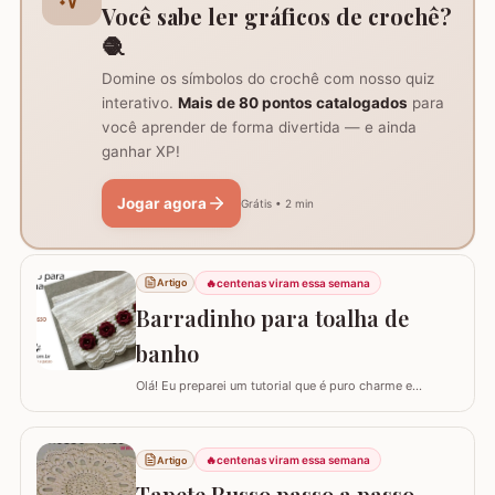
Você sabe ler gráficos de crochê?
🧶
Domine os símbolos do crochê com nosso quiz
interativo.
Mais de 80 pontos catalogados
para
você aprender de forma divertida — e ainda
ganhar XP!
Jogar agora
Grátis • 2 min
🔥
centenas viram essa semana
Artigo
Barradinho para toalha de
banho
Olá! Eu preparei um tutorial que é puro charme e
sofisticação para o seu banheiro. Hoje, eu vou te ensinar
como confeccionar um Barradinho para Toalha de
Banho ou Toalha de Rosto passo a passo. Esse
🔥
centenas viram essa semana
Artigo
trabalho transforma uma peça simples em um item de
decoração de luxo, ideal para presentear ou para…
Tapete Russo passo a passo