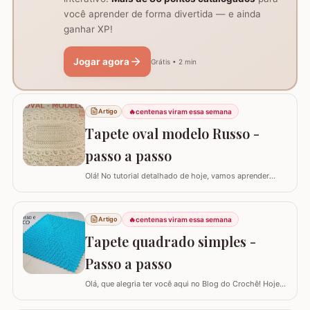
você aprender de forma divertida — e ainda
ganhar XP!
Jogar agora
Grátis • 2 min
🔥
centenas viram essa semana
Artigo
Tapete oval modelo Russo -
passo a passo
Olá! No tutorial detalhado de hoje, vamos aprender
como confeccionar este lindo TAPETE OVAL MODELO
RUSSO. Recentemente, postamos aqui no blog a versão
redonda deste modelo, e você pode conferir clicando
🔥
centenas viram essa semana
Artigo
AQUI. Este é um trabalho clássico que combina com
Tapete quadrado simples -
vários ambientes e é uma excelente…
Passo a passo
Olá, que alegria ter você aqui no Blog do Crochê! Hoje
preparei um tutorial completo para confeccionarmos
juntos o TAPETE QUADRADO SIMPLES. Este é um