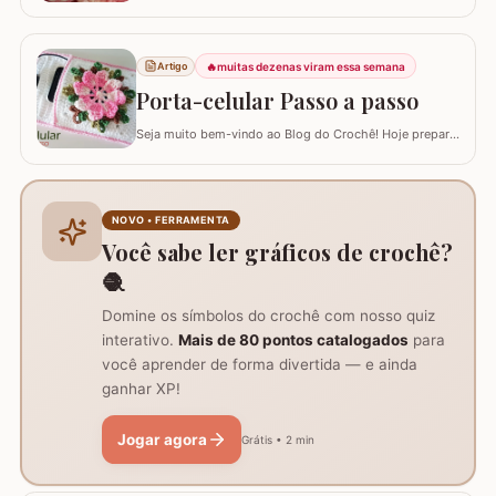
criação da artesã LUCIANA DE ASSUNÇÃO que
gentilmente nos presenteou com a possibilidade de
postar o passo a passo aqui. Uma flor que com certeza
vai valorizar seus trabalhos. Barbante barroco
🔥
muitas dezenas viram essa semana
Artigo
multicolor amarelo – 9368 Barbante barroco multicolor
Porta-celular Passo a passo
R
Seja muito bem-vindo ao Blog do Crochê! Hoje preparei
um tutorial completo de um acessório que é pura
praticidade: um PORTA-CELULAR em crochê. Além de
ser uma peça linda para guardar o aparelho e o
carregador dentro da bolsa, ele funciona como um
NOVO • FERRAMENTA
suporte inteligente na hora de carregar seu…
Você sabe ler gráficos de crochê?
🧶
Domine os símbolos do crochê com nosso quiz
interativo.
Mais de 80 pontos catalogados
para
você aprender de forma divertida — e ainda
ganhar XP!
Jogar agora
Grátis • 2 min