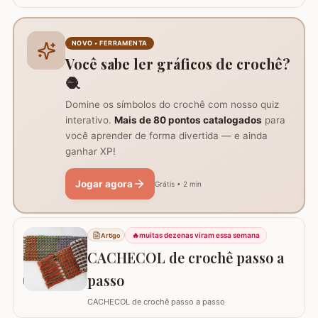
Perfeição e Elegância
NOVO • FERRAMENTA
Você sabe ler gráficos de crochê?
🧶
Domine os símbolos do crochê com nosso quiz
interativo.
Mais de 80 pontos catalogados
para
você aprender de forma divertida — e ainda
ganhar XP!
Jogar agora
Grátis • 2 min
🔥
muitas dezenas viram essa semana
Artigo
CACHECOL de crochê passo a
passo
CACHECOL de crochê passo a passo