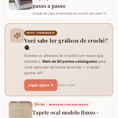
passo a passo
Criação de capa de almofada em crochê sem zíper: O
tutorial ensina como fazer uma capa de 50cm x 50cm,
prática para lavar e versátil, usando crochê com fio de
algodão para um acabamento bonito e resistente.
Materiais necessários para o projeto: São
NOVO • FERRAMENTA
imprescindíveis fio de algodão nº6, agulha de…
Você sabe ler gráficos de crochê?
🧶
Domine os símbolos do crochê com nosso quiz
interativo.
Mais de 80 pontos catalogados
para
você aprender de forma divertida — e ainda
ganhar XP!
Jogar agora
Grátis • 2 min
🔥
centenas viram essa semana
Artigo
Tapete oval modelo Russo -