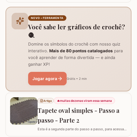
pode ser utilizado como trilho de mesa. Utilizei os fios
Barroco Maxcolor nº8 para o tapete e Barroco
multicolor para contorno, flores e folhas. Se for utilizar
NOVO • FERRAMENTA
como trilho de mesa aconselho um fio…
Você sabe ler gráficos de crochê?
🧶
Domine os símbolos do crochê com nosso quiz
interativo.
Mais de 80 pontos catalogados
para
você aprender de forma divertida — e ainda
ganhar XP!
Jogar agora
Grátis • 2 min
🔥
muitas dezenas viram essa semana
Artigo
Tapete oval simples - Passo a
passo - Parte 2
Esta é a segunda parte do passo a passo, para acessar
o início do tapete visite o link abaixo: Tapete oval