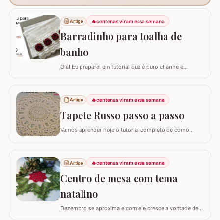
🔥
centenas viram essa semana
Artigo
Barradinho para toalha de
banho
Olá! Eu preparei um tutorial que é puro charme e
sofisticação para o seu banheiro. Hoje, eu vou te ensinar
como confeccionar um Barradinho para Toalha de
Banho ou Toalha de Rosto passo a passo. Esse
🔥
centenas viram essa semana
Artigo
trabalho transforma uma peça simples em um item de
decoração de luxo, ideal para presentear ou para…
Tapete Russo passo a passo
Vamos aprender hoje o tutorial completo de como
confeccionar o maravilhoso TAPETE RUSSO REDONDO.
Este modelo em crochê, apesar de possuir muitos
detalhes e texturas, não é difícil de fazer; as imagens e
🔥
centenas viram essa semana
Artigo
os textos detalhando cada fase vão facilitar muito o seu
trabalho. Confeccionado originalmente…
Centro de mesa com tema
natalino
Dezembro se aproxima e com ele cresce a vontade de
deixar cada cantinho da casa decorado para celebrar as