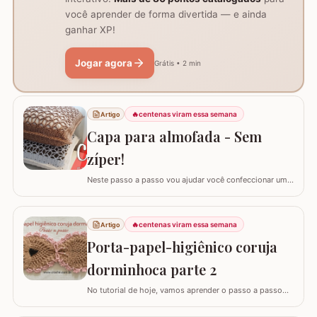
você aprender de forma divertida — e ainda
ganhar XP!
Jogar agora
Grátis • 2 min
🔥
centenas viram essa semana
Artigo
Capa para almofada - Sem
zíper!
Neste passo a passo vou ajudar você confeccionar uma
capa para almofada que não utiliza zíper ou botão para
fechar. Ela é toda feita apenas em crochê mas, não
vamos abrir mão da praticidade de tirar a capa quando
🔥
centenas viram essa semana
Artigo
precisar lavar. Utilizei o fio Barroco Maxcolor nº6 da
Porta-papel-higiênico coruja
Círculo Produtos. Fio 100%…
dorminhoca parte 2
No tutorial de hoje, vamos aprender o passo a passo
detalhado para confeccionar o PORTA-PAPEL-
HIGIÊNICO CORUJA DORMINHOCA. Esta peça é