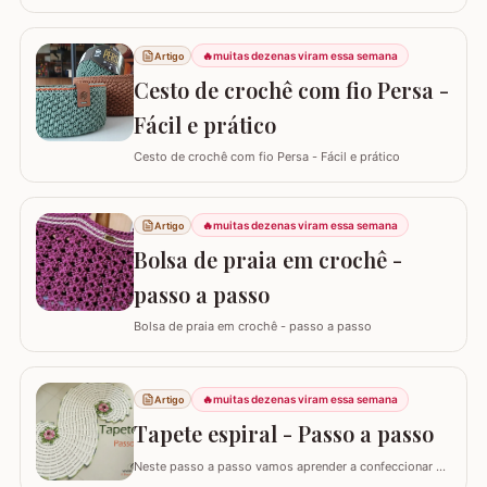
Crochê, tanto de quem está começando quanto de
quem já tem estrada, é: "Samuel, quanto eu devo cobrar
pelas minhas peças?". Eu sei que muitas vezes o medo
🔥
muitas dezenas viram essa semana
Artigo
de cobrar o valor justo e não vender fala mais alto, mas
Cesto de crochê com fio Persa -
hoje eu quero te ajudar a mudar…
Fácil e prático
Cesto de crochê com fio Persa - Fácil e prático
🔥
muitas dezenas viram essa semana
Artigo
Bolsa de praia em crochê -
passo a passo
Bolsa de praia em crochê - passo a passo
🔥
muitas dezenas viram essa semana
Artigo
Tapete espiral - Passo a passo
Neste passo a passo vamos aprender a confeccionar o
TAPETE ESPIRAL. Um belíssimo trabalho que também