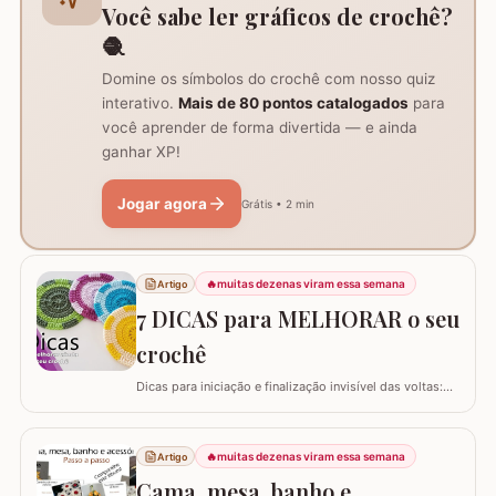
Você sabe ler gráficos de crochê?
🧶
Domine os símbolos do crochê com nosso quiz
interativo.
Mais de 80 pontos catalogados
para
você aprender de forma divertida — e ainda
ganhar XP!
Jogar agora
Grátis • 2 min
🔥
muitas dezenas viram essa semana
Artigo
7 DICAS para MELHORAR o seu
crochê
Dicas para iniciação e finalização invisível das voltas:
Ajustar a tensão do fio e usar truques específicos
garante um acabamento quase imperceptível nas
iniciações e finalizações das voltas, resultando em um
🔥
muitas dezenas viram essa semana
Artigo
trabalho mais elegante. Variações de pontos com o
Cama, mesa, banho e
falso ponto alto: Experimentar…