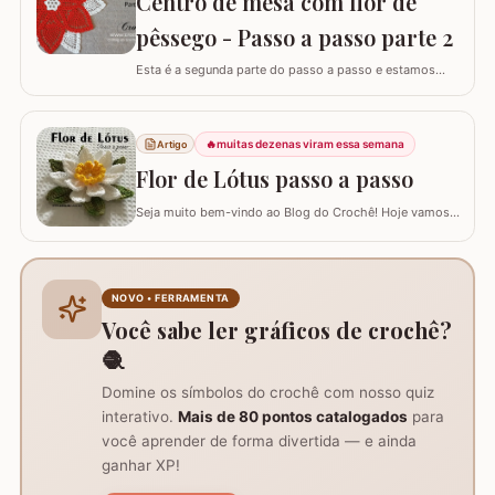
Centro de mesa com flor de
de…
pêssego - Passo a passo parte 2
Esta é a segunda parte do passo a passo e estamos
confeccionando o centro de mesa com flor de pêssego.
Se está procurando o início do trabalho visite o link
abaixo onde também temos a lista completa de
🔥
muitas dezenas viram essa semana
Artigo
materiais. Centro de mesa com flor de pêssego - Parte 1
Tamanho do trabalho pronto: 60 cm de…
Flor de Lótus passo a passo
Seja muito bem-vindo ao Blog do Crochê! Hoje vamos
aprender, através deste tutorial completo, como
confeccionar a belíssima Flor de Lótus em crochê. Este
passo a passo detalhado foi preparado para que você
crie uma peça volumosa e encantadora, perfeita para
NOVO • FERRAMENTA
trilhos de mesa, aplicações em tapetes ou…
Você sabe ler gráficos de crochê?
🧶
Domine os símbolos do crochê com nosso quiz
interativo.
Mais de 80 pontos catalogados
para
você aprender de forma divertida — e ainda
ganhar XP!