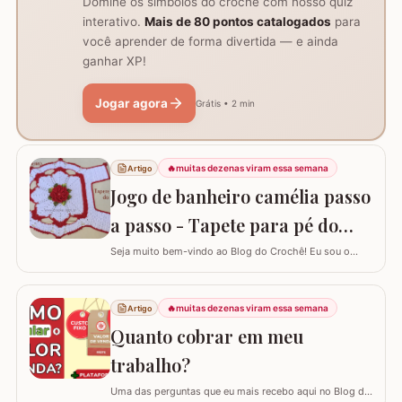
Domine os símbolos do crochê com nosso quiz
interativo.
Mais de 80 pontos catalogados
para
você aprender de forma divertida — e ainda
ganhar XP!
Jogar agora
Grátis • 2 min
🔥
muitas dezenas viram essa semana
Artigo
Jogo de banheiro camélia passo
a passo - Tapete para pé do
vaso
Seja muito bem-vindo ao Blog do Crochê! Eu sou o
Samuel Ramos e hoje vamos aprender a confeccionar o
tapete camélia para o pé do vaso sanitário. Este passo
a passo foi elaborado com muito carinho para que você
🔥
muitas dezenas viram essa semana
Artigo
complete seu jogo de banheiro com perfeição. É uma
Quanto cobrar em meu
peça com encaixe preciso e um…
trabalho?
Uma das perguntas que eu mais recebo aqui no Blog do