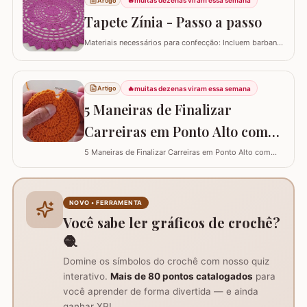
🔥
muitas dezenas viram essa semana
Artigo
REDONDO COM FLOR PRIMAVERA PASSO A PASSO
PARTE 3 FLOR PRIMAVERA PASSO A PASSO - FLOR
Tapete Zínia - Passo a passo
PRIMAVERA PASSO A PASSO
Materiais necessários para confecção: Incluem barbante
nº 6, agulha de crochê 3.5 mm, tesoura, agulha
tapeceiro e a base da flor Zínia já pronta. Instruções de
início e montagem da flor Zínia: Após finalizar a flor, não
🔥
muitas dezenas viram essa semana
Artigo
corte o fio, mas prenda-o com ponto baixo no ponto
picô, para continuar o…
5 Maneiras de Finalizar
Carreiras em Ponto Alto com
Perfeição e Elegância
5 Maneiras de Finalizar Carreiras em Ponto Alto com
Perfeição e Elegância
NOVO • FERRAMENTA
Você sabe ler gráficos de crochê?
🧶
Domine os símbolos do crochê com nosso quiz
interativo.
Mais de 80 pontos catalogados
para
você aprender de forma divertida — e ainda
ganhar XP!