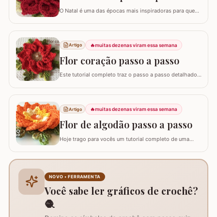
O Natal é uma das épocas mais inspiradoras para quem
faz artesanato, e nada simboliza melhor essa data do
que as flores vibrantes em tons de vermelho e dourado.
Hoje, vamos aprender o passo a passo da Flor Natalina,
uma criação belíssima da artesã Shirley Lucimar, que
🔥
muitas dezenas viram essa semana
Artigo
gentilmente compartilhou seu…
Flor coração passo a passo
Este tutorial completo traz o passo a passo detalhado
para você confeccionar a Flor Coração, uma peça
exuberante e versátil para aplicar em seus trabalhos.
Este guia para iniciantes apresenta uma adaptação com
8 pétalas, garantindo um formato mais cheio e
🔥
muitas dezenas viram essa semana
Artigo
arredondado, ideal para tapetes, mantas e…
Flor de algodão passo a passo
Hoje trago para vocês um tutorial completo de uma
peça encantadora: a Flor de Algodão em crochê. Esta
flor possui 12 pétalas e uma base quadrada (square)
perfeitamente adaptada para facilitar a continuidade do
seu trabalho manual, seja em colchas, caminhos de
NOVO • FERRAMENTA
mesa ou tapetes. Vamos aprender com…
Você sabe ler gráficos de crochê?
🧶