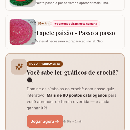
Neste passo a passo vamos aprender mais uma
daquelas peças que deixam sua mesa toda estilosa!
Este SOUSPLAT cai como uma luva na decoração
natalina. O fio verde e o detalhe triangular do
acabamento remete imediatamente ao formato de
🔥
centenas viram essa semana
Artigo
pinheiro e vamos combinar que o pinheiro só lembra
Tapete paixão - Passo a passo
natal :)…
Material necessário e preparação inicial: São
necessários dois novelos de 400g e um de 200g do fio,
agulha de crochê 3.0mm, tesoura, agulha de tapeceiro,
além de um anel mágico para iniciar o trabalho. Início
do trabalho e formação do centro do tapete: Comece
NOVO • FERRAMENTA
com um anel mágico ou uma argola de 10…
Você sabe ler gráficos de crochê?
🧶
Domine os símbolos do crochê com nosso quiz
interativo.
Mais de 80 pontos catalogados
para
você aprender de forma divertida — e ainda
ganhar XP!
Jogar agora
Grátis • 2 min