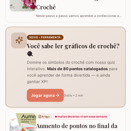
Crochê
Neste passo a passo vamos aprender a confeccionar a
FLOR PRISCILA criada pela artesã Rhosângela. Para
conhecer, curtir e adquirir os trabalhos desta artesã
visite a página RHOSÂNGELA ARTES EM CROCHÊ e não
deixem de se inscrever em seu canal no YouTube –&gt;
NOVO • FERRAMENTA
AQUI. Já temos disponível aqui no blog…
Você sabe ler gráficos de crochê?
🧶
Domine os símbolos do crochê com nosso quiz
interativo.
Mais de 80 pontos catalogados
para
você aprender de forma divertida — e ainda
ganhar XP!
Jogar agora
Grátis • 2 min
🔥
muitas dezenas viram essa semana
Artigo
Aumento de pontos no final da