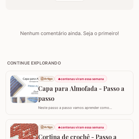
Nenhum comentário ainda. Seja o primeiro!
CONTINUE EXPLORANDO
🔥
centenas viram essa semana
Artigo
Capa para Almofada - Passo a
passo
Neste passo a passo vamos aprender como
confeccionar a CAPA PARA ALMOFADA com leques
intercalados. Fiz a capa para almofada de 40 x 40 e
seguindo o passo a passo você consegue adaptar para
🔥
centenas viram essa semana
Artigo
o tamanho desejado. Utilizei o fio Barroco Maxcolor da
Cortina de crochê - Passo a
Círculo S/A. Um fio extremamente macio por ser 100%…