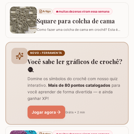
utilizando o fio Duna da Círculo S/A. Fiz utilizando
apenas 1 novelo de fio! Você também pode fazer o
mesmo modelo com fio 6 e utilizar como tapete. Tem o
🔥
muitas dezenas viram essa semana
Artigo
gráfico dela e você pode fazer o…
Square para colcha de cama
Como fazer uma colcha de cama em crochê? Esta é
uma dúvida comum entre amantes do crochê. Existem
muitos modelos de colchas, cada um mais encantador
que o outro. O maior desafio é encarar a criação de uma
colcha inteira, visto que leva tempo e dedicação. Um
NOVO • FERRAMENTA
desafio que circula entre os crochêiros é…
Você sabe ler gráficos de crochê?
🧶
Domine os símbolos do crochê com nosso quiz
interativo.
Mais de 80 pontos catalogados
para
você aprender de forma divertida — e ainda
ganhar XP!
Jogar agora
Grátis • 2 min
🔥
muitas dezenas viram essa semana
Artigo