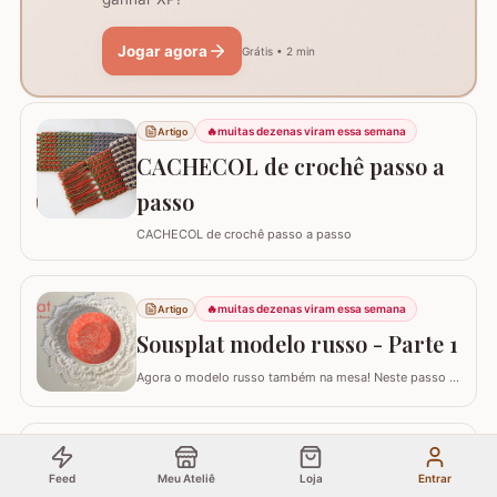
Jogar agora
Grátis • 2 min
🔥
muitas dezenas viram essa semana
Artigo
CACHECOL de crochê passo a
passo
CACHECOL de crochê passo a passo
🔥
muitas dezenas viram essa semana
Artigo
Sousplat modelo russo - Parte 1
Agora o modelo russo também na mesa! Neste passo a
passo vamos aprender a confeccionar o SOUSPLAT
modelo RUSSO. Já temos aqui no blog passo a passo
de alguns modelos de tapete russo e você pode conferir
AQUI. Eles são encantadores por serem bem detalhados
🔥
muitas dezenas viram essa semana
Artigo
apesar de trabalhar com uma única cor. Este…
Feed
Meu Ateliê
Loja
Entrar
Capa para garrafão d'agua