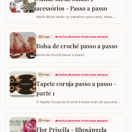
acessórios - Passo a passo
Neste álbum estão os trabalhos para cama, mesa,
banho e acessórios. Para ver o passo a passo basta
clicar nas imagens! Trilhos/caminhos e centro de mesa
Sousplat Puxa-saco e porta-pano de prato Squares para
🔥
muitas dezenas viram essa semana
Artigo
colcha de cama Outros Álbuns que temos no blog
Bolsa de crochê passo a passo
Bolsa de crochê passo a passo
🔥
muitas dezenas viram essa semana
Artigo
Tapete coruja passo a passo -
parte 1
O Tapete Coruja de Crochê é muito mais do que uma
peça utilitária; é um clássico que une a simbologia da
sabedoria com a delicadeza do feito à mão. Embora a
coruja real consiga girar o pescoço em 270°, a nossa
🔥
muitas dezenas viram essa semana
Artigo
versão em crochê é ainda mais versátil: podemos criá-
Flor Priscila - Rhosângela
la em todas as cores e estilos,…