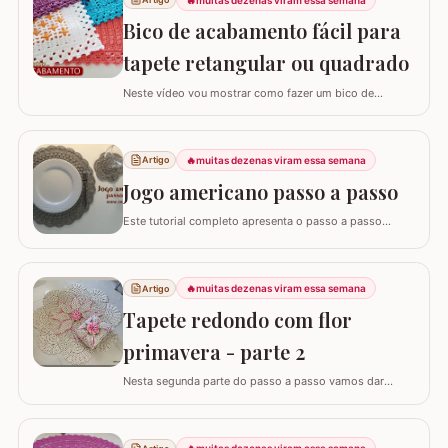
Bico de acabamento fácil para
tapete retangular ou quadrado
Neste vídeo vou mostrar como fazer um bico de
acabamento fácil para qualquer modelo de tapete
retangular ou quadrado. Fiz o bico de acabamento em 4
modelos de tapete com tamanhos e larguras diferentes
🔥
muitas dezenas viram essa semana
Artigo
e assim consigo explicar algumas formas fáceis de
adaptar para outros tamanhos. No vídeo utilizei…
Jogo americano passo a passo
Este tutorial completo apresenta o passo a passo
detalhado para você confeccionar um jogo americano
em crochê, um item indispensável para quem busca
praticidade e elegância na mesa posta. Este guia para
🔥
muitas dezenas viram essa semana
Artigo
iniciantes foi desenvolvido para que você consiga criar
uma peça firme, bonita e com excelente…
Tapete redondo com flor
primavera - parte 2
Nesta segunda parte do passo a passo vamos dar
andamento no tapete deixando o tapete praticamente
pronto... PARTE 1 - TAPETE REDONDO COM FLOR
PRIMAVERA PASSO A PASSO PARTE 1 PARTE 3 - TAPETE