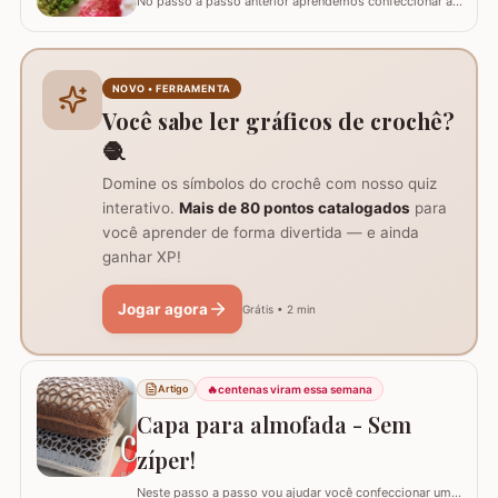
No passo a passo anterior aprendemos confeccionar a
flor que compõe este ramo, agora vamos aprender
passo a passo este lindo botão de rosa em crochê. Este
botão aprendi com a amiga Ângela Prates Crochê do
grupo Viciadas em crochê. Fiz o passo a passo com
NOVO • FERRAMENTA
algumas poucas diferenças e também para auxil
Você sabe ler gráficos de crochê?
🧶
Domine os símbolos do crochê com nosso quiz
interativo.
Mais de 80 pontos catalogados
para
você aprender de forma divertida — e ainda
ganhar XP!
Jogar agora
Grátis • 2 min
🔥
centenas viram essa semana
Artigo
Capa para almofada - Sem
zíper!
Neste passo a passo vou ajudar você confeccionar uma