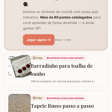
🧶
Domine os símbolos do crochê com nosso quiz
interativo.
Mais de 80 pontos catalogados
para
você aprender de forma divertida — e ainda
ganhar XP!
Jogar agora
Grátis • 2 min
🔥
centenas viram essa semana
Artigo
Barradinho para toalha de
banho
Olá! Eu preparei um tutorial que é puro charme e
sofisticação para o seu banheiro. Hoje, eu vou te ensinar
como confeccionar um Barradinho para Toalha de
Banho ou Toalha de Rosto passo a passo. Esse
🔥
centenas viram essa semana
Artigo
trabalho transforma uma peça simples em um item de
decoração de luxo, ideal para presentear ou para…
Tapete Russo passo a passo