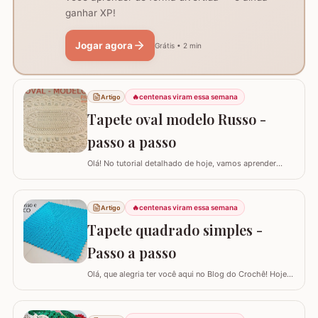
ganhar XP!
Jogar agora
Grátis • 2 min
🔥
centenas viram essa semana
Artigo
Tapete oval modelo Russo -
passo a passo
Olá! No tutorial detalhado de hoje, vamos aprender
como confeccionar este lindo TAPETE OVAL MODELO
RUSSO. Recentemente, postamos aqui no blog a versão
redonda deste modelo, e você pode conferir clicando
🔥
centenas viram essa semana
Artigo
AQUI. Este é um trabalho clássico que combina com
Tapete quadrado simples -
vários ambientes e é uma excelente…
Passo a passo
Olá, que alegria ter você aqui no Blog do Crochê! Hoje
preparei um tutorial completo para confeccionarmos
juntos o TAPETE QUADRADO SIMPLES. Este é um
modelo clássico, super fácil de executar e muito