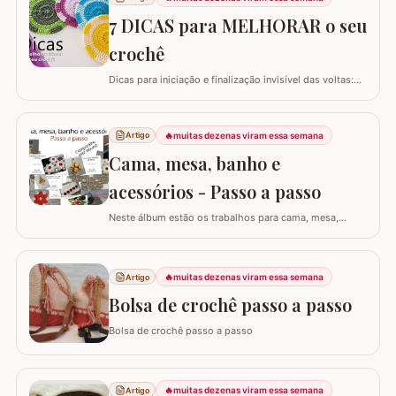
7 DICAS para MELHORAR o seu
crochê
Dicas para iniciação e finalização invisível das voltas:
Ajustar a tensão do fio e usar truques específicos
garante um acabamento quase imperceptível nas
iniciações e finalizações das voltas, resultando em um
🔥
muitas dezenas viram essa semana
Artigo
trabalho mais elegante. Variações de pontos com o
Cama, mesa, banho e
falso ponto alto: Experimentar…
acessórios - Passo a passo
Neste álbum estão os trabalhos para cama, mesa,
banho e acessórios. Para ver o passo a passo basta
clicar nas imagens! Trilhos/caminhos e centro de mesa
Sousplat Puxa-saco e porta-pano de prato Squares para
🔥
muitas dezenas viram essa semana
Artigo
colcha de cama Outros Álbuns que temos no blog
Bolsa de crochê passo a passo
Bolsa de crochê passo a passo
🔥
muitas dezenas viram essa semana
Artigo