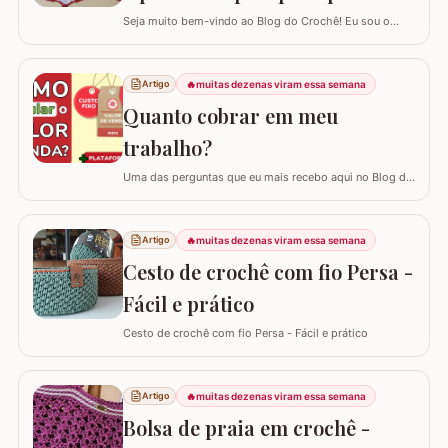
vaso
Seja muito bem-vindo ao Blog do Crochê! Eu sou o
Samuel Ramos e hoje vamos aprender a confeccionar o
tapete camélia para o pé do vaso sanitário. Este passo
a passo foi elaborado com muito carinho para que você
🔥
muitas dezenas viram essa semana
Artigo
complete seu jogo de banheiro com perfeição. É uma
Quanto cobrar em meu
peça com encaixe preciso e um…
trabalho?
Uma das perguntas que eu mais recebo aqui no Blog do
Crochê, tanto de quem está começando quanto de
quem já tem estrada, é: "Samuel, quanto eu devo cobrar
pelas minhas peças?". Eu sei que muitas vezes o medo
🔥
muitas dezenas viram essa semana
Artigo
de cobrar o valor justo e não vender fala mais alto, mas
Cesto de crochê com fio Persa -
hoje eu quero te ajudar a mudar…
Fácil e prático
Cesto de crochê com fio Persa - Fácil e prático
🔥
muitas dezenas viram essa semana
Artigo
Bolsa de praia em crochê -