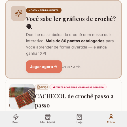
NOVO • FERRAMENTA
Você sabe ler gráficos de crochê?
🧶
Domine os símbolos do crochê com nosso quiz
interativo.
Mais de 80 pontos catalogados
para
você aprender de forma divertida — e ainda
ganhar XP!
Jogar agora
Grátis • 2 min
🔥
muitas dezenas viram essa semana
Artigo
CACHECOL de crochê passo a
passo
CACHECOL de crochê passo a passo
Feed
Meu Ateliê
Loja
Entrar