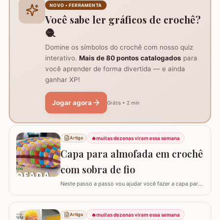
crie uma peça volumosa e encantadora, perfeita para
NOVO • FERRAMENTA
trilhos de mesa, aplicações em tapetes ou…
Você sabe ler gráficos de crochê?
🧶
Domine os símbolos do crochê com nosso quiz
interativo.
Mais de 80 pontos catalogados
para
você aprender de forma divertida — e ainda
ganhar XP!
Jogar agora
Grátis • 2 min
🔥
muitas dezenas viram essa semana
Artigo
Capa para almofada em crochê
com sobra de fio
Neste passo a passo vou ajudar você fazer a capa para
almofada com sobra de fios! Aqui no blog já tenho o
passo a passo do tapete, mas desta vez vou mostrar
como é super fácil fazer um modelo quadrado com as
🔥
muitas dezenas viram essa semana
Artigo
bordas retas. O passo a passo está bem detalhado,