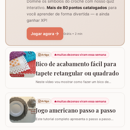
Domine os símbolos do crochê com nosso quiz
interativo.
Mais de 80 pontos catalogados
para
você aprender de forma divertida — e ainda
ganhar XP!
Jogar agora
Grátis • 2 min
🔥
muitas dezenas viram essa semana
Artigo
Bico de acabamento fácil para
tapete retangular ou quadrado
Neste vídeo vou mostrar como fazer um bico de
acabamento fácil para qualquer modelo de tapete
retangular ou quadrado. Fiz o bico de acabamento em 4
modelos de tapete com tamanhos e larguras diferentes
🔥
muitas dezenas viram essa semana
Artigo
e assim consigo explicar algumas formas fáceis de
adaptar para outros tamanhos. No vídeo utilizei…
Jogo americano passo a passo
Este tutorial completo apresenta o passo a passo
detalhado para você confeccionar um jogo americano
em crochê, um item indispensável para quem busca