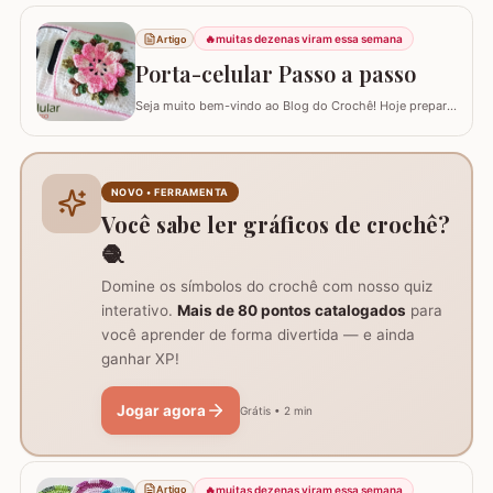
postar o passo a passo aqui. Uma flor que com certeza
vai valorizar seus trabalhos. Barbante barroco
🔥
muitas dezenas viram essa semana
Artigo
multicolor amarelo – 9368 Barbante barroco multicolor
Porta-celular Passo a passo
R
Seja muito bem-vindo ao Blog do Crochê! Hoje preparei
um tutorial completo de um acessório que é pura
praticidade: um PORTA-CELULAR em crochê. Além de
ser uma peça linda para guardar o aparelho e o
carregador dentro da bolsa, ele funciona como um
NOVO • FERRAMENTA
suporte inteligente na hora de carregar seu…
Você sabe ler gráficos de crochê?
🧶
Domine os símbolos do crochê com nosso quiz
interativo.
Mais de 80 pontos catalogados
para
você aprender de forma divertida — e ainda
ganhar XP!
Jogar agora
Grátis • 2 min
🔥
muitas dezenas viram essa semana
Artigo