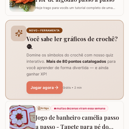
Hoje trago para vocês um tutorial completo de uma
peça encantadora: a Flor de Algodão em crochê. Esta
flor possui 12 pétalas e uma base quadrada (square)
perfeitamente adaptada para facilitar a continuidade do
seu trabalho manual, seja em colchas, caminhos de
NOVO • FERRAMENTA
mesa ou tapetes. Vamos aprender com…
Você sabe ler gráficos de crochê?
🧶
Domine os símbolos do crochê com nosso quiz
interativo.
Mais de 80 pontos catalogados
para
você aprender de forma divertida — e ainda
ganhar XP!
Jogar agora
Grátis • 2 min
🔥
muitas dezenas viram essa semana
Artigo
Jogo de banheiro camélia passo
a passo - Tapete para pé do