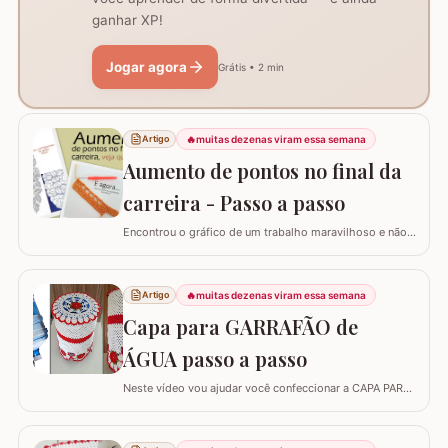
ganhar XP!
Jogar agora
Grátis • 2 min
🔥
muitas dezenas viram essa semana
Artigo
Aumento de pontos no final da
carreira - Passo a passo
Encontrou o gráfico de um trabalho maravilhoso e não
está conseguindo fazer? Neste passo a passo vou
explicar de forma simples como interpretar o gráfico,
calcular a quantidade de correntes para iniciar um
🔥
muitas dezenas viram essa semana
Artigo
trabalho e aumentar a quantidade de pontos no início ou
Capa para GARRAFÃO de
no final da carreira. (Link para…
ÁGUA passo a passo
Neste vídeo vou ajudar você confeccionar a CAPA PARA
GARRAFÃO de água. Um modelo que sempre faz
sucesso agora com passo a passo super detalhado.
Esta capa veste bem um GARRAFÃO de 20 l e você pode