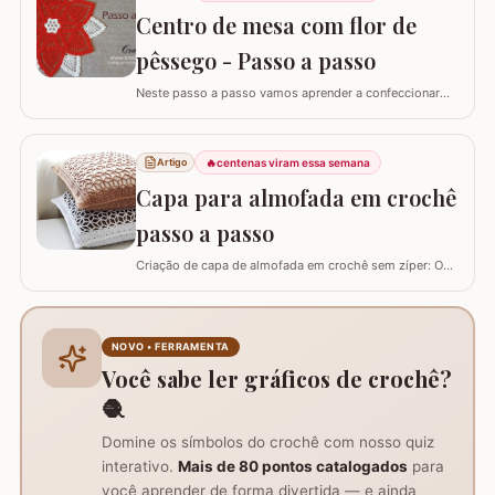
decoração de móveis ou até mesmo como aplicação
Centro de mesa com flor de
em…
pêssego - Passo a passo
Neste passo a passo vamos aprender a confeccionar
um centro de mesa com a FLOR DE PÊSSEGO. Optei por
utilizar esta flor sem relevo para que não atrapalhe se
precisar colocar algo em cima. Para este trabalho
🔥
centenas viram essa semana
Artigo
utilizei os fios Duna da Círculo S.A. Você pode utilizar os
Capa para almofada em crochê
fios Barroco maxcolor, Barroco…
passo a passo
Criação de capa de almofada em crochê sem zíper: O
tutorial ensina como fazer uma capa de 50cm x 50cm,
prática para lavar e versátil, usando crochê com fio de
algodão para um acabamento bonito e resistente.
Materiais necessários para o projeto: São
NOVO • FERRAMENTA
imprescindíveis fio de algodão nº6, agulha de…
Você sabe ler gráficos de crochê?
🧶
Domine os símbolos do crochê com nosso quiz
interativo.
Mais de 80 pontos catalogados
para
você aprender de forma divertida — e ainda