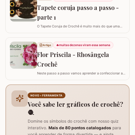
Tapete coruja passo a passo -
parte 1
O Tapete Coruja de Crochê é muito mais do que uma
peça utilitária; é um clássico que une a simbologia da
sabedoria com a delicadeza do feito à mão. Embora a
coruja real consiga girar o pescoço em 270°, a nossa
🔥
muitas dezenas viram essa semana
Artigo
versão em crochê é ainda mais versátil: podemos criá-
Flor Priscila - Rhosângela
la em todas as cores e estilos,…
Crochê
Neste passo a passo vamos aprender a confeccionar a
FLOR PRISCILA criada pela artesã Rhosângela. Para
conhecer, curtir e adquirir os trabalhos desta artesã
visite a página RHOSÂNGELA ARTES EM CROCHÊ e não
deixem de se inscrever em seu canal no YouTube –&gt;
NOVO • FERRAMENTA
AQUI. Já temos disponível aqui no blog…
Você sabe ler gráficos de crochê?
🧶
Domine os símbolos do crochê com nosso quiz
interativo.
Mais de 80 pontos catalogados
para
você aprender de forma divertida — e ainda