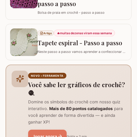
passo a passo
Bolsa de praia em crochê - passo a passo
🔥
muitas dezenas viram essa semana
Artigo
Tapete espiral - Passo a passo
Neste passo a passo vamos aprender a confeccionar o
TAPETE ESPIRAL. Um belíssimo trabalho que também
pode ser utilizado como trilho de mesa. Utilizei os fios
Barroco Maxcolor nº8 para o tapete e Barroco
multicolor para contorno, flores e folhas. Se for utilizar
NOVO • FERRAMENTA
como trilho de mesa aconselho um fio…
Você sabe ler gráficos de crochê?
🧶
Domine os símbolos do crochê com nosso quiz
interativo.
Mais de 80 pontos catalogados
para
você aprender de forma divertida — e ainda
ganhar XP!
Jogar agora
Grátis • 2 min