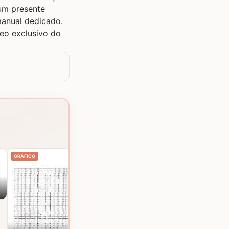
um presente
manual dedicado.
deo exclusivo do
Mosaico de elefantes
GRÁFICO
GRÁFICO