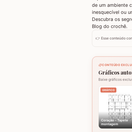
de um ambiente c
inesquecível ou u
Descubra os segre
Blog do crochê.
👉 Esse conteúdo c
CONTEÚDO EXCLU
Gráficos autor
Baixe gráficos exclu
GRÁFICO
Coração - Tapete
montagem