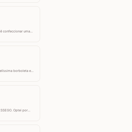
ocê confeccionar uma
a CORTINA DE CROCHÊ, um
belíssima borboleta em
l que pode ser utilizada
ÊSSEGO. Optei por
ste trabalho utilizei os