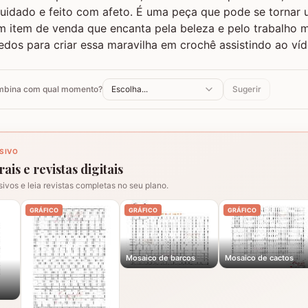
uidado e feito com afeto. É uma peça que pode se tornar 
m item de venda que encanta pela beleza e pelo trabalho 
dos para criar essa maravilha em crochê assistindo ao ví
ombina com qual momento?
Escolha...
Sugerir
SIVO
ais e revistas digitais
sivos e leia revistas completas no seu plano.
GRÁFICO
GRÁFICO
GRÁFICO
Mosaico de barcos
Mosaico de cactos