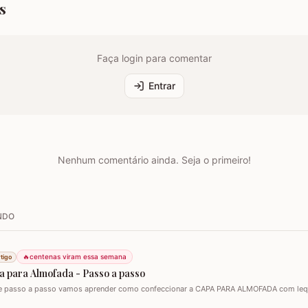
s
Faça login para comentar
Entrar
Nenhum comentário ainda. Seja o primeiro!
NDO
🔥
centenas viram essa semana
tigo
a para Almofada - Passo a passo
e passo a passo vamos aprender como confeccionar a CAPA PARA ALMOFADA com leque
 para almofada de 40 x 40 e seguindo o passo a passo você consegue adaptar para o