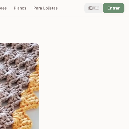
ores
Planos
Para Lojistas
Entrar
🇧🇷