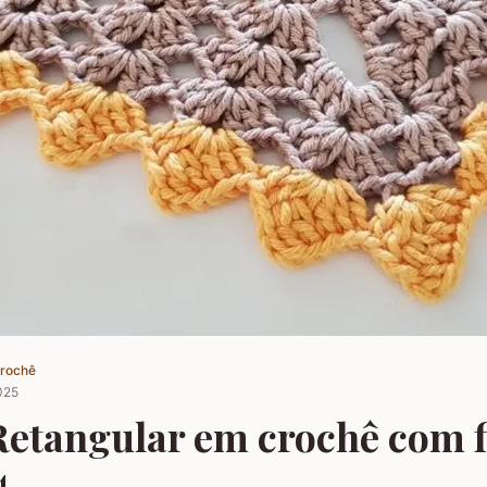
Crochê
025
Retangular em crochê com f
4