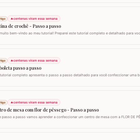
zei o fio Barroco Maxcolor da Círculo S/A. Um fio extremamente macio por ser 100%…
🔥
centenas viram essa semana
tigo
ina de crochê - Passo a passo
muito bem-vindo ao meu tutorial! Preparei este tutorial completo e detalhado para v
 versátil e encantadora. Hoje, vamos aprender todos os passos para criar uma lind
lo clássico que também pode ser adaptado como bandô ou até mesmo como um…
🔥
centenas viram essa semana
tigo
boleta passo a passo
 tutorial completo apresenta o passo a passo detalhado para você confeccionar uma 
ê. Este guia para iniciantes e artesãos experientes ensina como criar uma peça versáti
 toalhinha de copa, decoração de móveis ou até mesmo como aplicação em…
🔥
centenas viram essa semana
tigo
tro de mesa com flor de pêssego - Passo a passo
e passo a passo vamos aprender a confeccionar um centro de mesa com a FLOR DE P
zar esta flor sem relevo para que não atrapalhe se precisar colocar algo em cima. Para e
Duna da Círculo S.A. Você pode utilizar os fios Barroco maxcolor, Barroco…