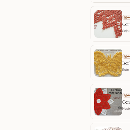
Utili
Ar
Cort
Seja 
peça
mode
Ar
Bor
Este
croch
como
Ar
Cen
Nest
utili
fios 