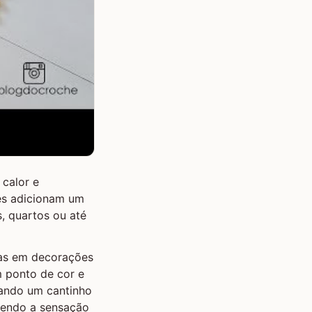
 calor e
res adicionam um
, quartos ou até
tas em decorações
m ponto de cor e
zando um cantinho
azendo a sensação