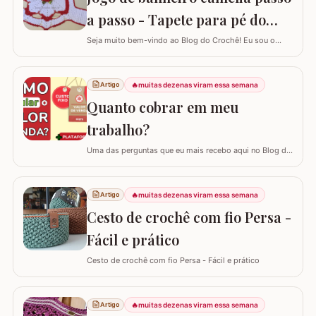
a passo - Tapete para pé do
vaso
Seja muito bem-vindo ao Blog do Crochê! Eu sou o
Samuel Ramos e hoje vamos aprender a confeccionar o
tapete camélia para o pé do vaso sanitário. Este passo
a passo foi elaborado com muito carinho para que você
🔥
muitas dezenas viram essa semana
Artigo
complete seu jogo de banheiro com perfeição. É uma
Quanto cobrar em meu
peça com encaixe preciso e um…
trabalho?
Uma das perguntas que eu mais recebo aqui no Blog do
Crochê, tanto de quem está começando quanto de
quem já tem estrada, é: "Samuel, quanto eu devo cobrar
pelas minhas peças?". Eu sei que muitas vezes o medo
🔥
muitas dezenas viram essa semana
Artigo
de cobrar o valor justo e não vender fala mais alto, mas
Cesto de crochê com fio Persa -
hoje eu quero te ajudar a mudar…
Fácil e prático
Cesto de crochê com fio Persa - Fácil e prático
🔥
muitas dezenas viram essa semana
Artigo