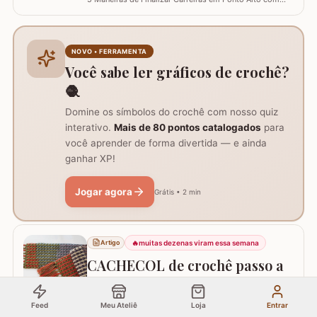
Perfeição e Elegância
Perfeição e Elegância
NOVO • FERRAMENTA
Você sabe ler gráficos de crochê?
🧶
Domine os símbolos do crochê com nosso quiz
interativo.
Mais de 80 pontos catalogados
para
você aprender de forma divertida — e ainda
ganhar XP!
Jogar agora
Grátis • 2 min
🔥
muitas dezenas viram essa semana
Artigo
CACHECOL de crochê passo a
passo
Feed
Meu Ateliê
Loja
Entrar
CACHECOL de crochê passo a passo