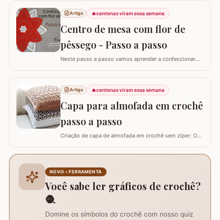
artesãos experientes ensina como criar uma peça
🔥
centenas viram essa semana
Artigo
versátil que pode ser utilizada como toalhinha de copa,
decoração de móveis ou até mesmo como aplicação
Centro de mesa com flor de
em…
pêssego - Passo a passo
Neste passo a passo vamos aprender a confeccionar
um centro de mesa com a FLOR DE PÊSSEGO. Optei por
utilizar esta flor sem relevo para que não atrapalhe se
precisar colocar algo em cima. Para este trabalho
🔥
centenas viram essa semana
Artigo
utilizei os fios Duna da Círculo S.A. Você pode utilizar os
Capa para almofada em crochê
fios Barroco maxcolor, Barroco…
passo a passo
Criação de capa de almofada em crochê sem zíper: O
tutorial ensina como fazer uma capa de 50cm x 50cm,
prática para lavar e versátil, usando crochê com fio de
algodão para um acabamento bonito e resistente.
Materiais necessários para o projeto: São
NOVO • FERRAMENTA
imprescindíveis fio de algodão nº6, agulha de…
Você sabe ler gráficos de crochê?
🧶
Domine os símbolos do crochê com nosso quiz