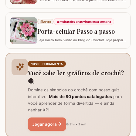
criação da artesã LUCIANA DE ASSUNÇÃO que
gentilmente nos presenteou com a possibilidade de
postar o passo a passo aqui. Uma flor que com certeza
vai valorizar seus trabalhos. Barbante barroco
🔥
muitas dezenas viram essa semana
Artigo
multicolor amarelo – 9368 Barbante barroco multicolor
Porta-celular Passo a passo
R
Seja muito bem-vindo ao Blog do Crochê! Hoje preparei
um tutorial completo de um acessório que é pura
praticidade: um PORTA-CELULAR em crochê. Além de
ser uma peça linda para guardar o aparelho e o
carregador dentro da bolsa, ele funciona como um
NOVO • FERRAMENTA
suporte inteligente na hora de carregar seu…
Você sabe ler gráficos de crochê?
🧶
Domine os símbolos do crochê com nosso quiz
interativo.
Mais de 80 pontos catalogados
para
você aprender de forma divertida — e ainda
ganhar XP!
Jogar agora
Grátis • 2 min