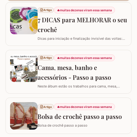
🔥
muitas dezenas viram essa semana
Artigo
7 DICAS para MELHORAR o seu
crochê
Dicas para iniciação e finalização invisível das voltas:
Ajustar a tensão do fio e usar truques específicos
garante um acabamento quase imperceptível nas
iniciações e finalizações das voltas, resultando em um
🔥
muitas dezenas viram essa semana
Artigo
trabalho mais elegante. Variações de pontos com o
Cama, mesa, banho e
falso ponto alto: Experimentar…
acessórios - Passo a passo
Neste álbum estão os trabalhos para cama, mesa,
banho e acessórios. Para ver o passo a passo basta
clicar nas imagens! Trilhos/caminhos e centro de mesa
Sousplat Puxa-saco e porta-pano de prato Squares para
🔥
muitas dezenas viram essa semana
Artigo
colcha de cama Outros Álbuns que temos no blog
Bolsa de crochê passo a passo
Bolsa de crochê passo a passo