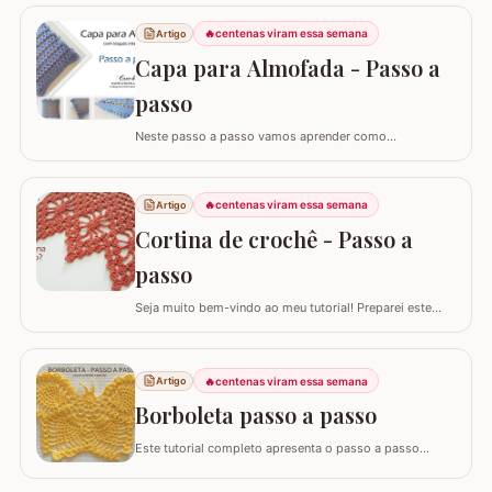
🔥
centenas viram essa semana
Artigo
Capa para Almofada - Passo a
passo
Neste passo a passo vamos aprender como
confeccionar a CAPA PARA ALMOFADA com leques
intercalados. Fiz a capa para almofada de 40 x 40 e
seguindo o passo a passo você consegue adaptar para
🔥
centenas viram essa semana
Artigo
o tamanho desejado. Utilizei o fio Barroco Maxcolor da
Cortina de crochê - Passo a
Círculo S/A. Um fio extremamente macio por ser 100%…
passo
Seja muito bem-vindo ao meu tutorial! Preparei este
tutorial completo e detalhado para você confeccionar
uma peça versátil e encantadora. Hoje, vamos aprender
todos os passos para criar uma linda CORTINA DE
🔥
centenas viram essa semana
Artigo
CROCHÊ, um modelo clássico que também pode ser
adaptado como bandô ou até mesmo como um…
Borboleta passo a passo
Este tutorial completo apresenta o passo a passo
detalhado para você confeccionar uma belíssima
borboleta em crochê. Este guia para iniciantes e