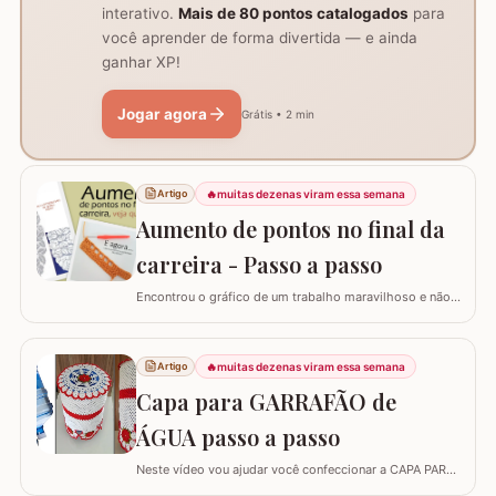
interativo.
Mais de 80 pontos catalogados
para
você aprender de forma divertida — e ainda
ganhar XP!
Jogar agora
Grátis • 2 min
🔥
muitas dezenas viram essa semana
Artigo
Aumento de pontos no final da
carreira - Passo a passo
Encontrou o gráfico de um trabalho maravilhoso e não
está conseguindo fazer? Neste passo a passo vou
explicar de forma simples como interpretar o gráfico,
calcular a quantidade de correntes para iniciar um
🔥
muitas dezenas viram essa semana
Artigo
trabalho e aumentar a quantidade de pontos no início ou
Capa para GARRAFÃO de
no final da carreira. (Link para…
ÁGUA passo a passo
Neste vídeo vou ajudar você confeccionar a CAPA PARA
GARRAFÃO de água. Um modelo que sempre faz