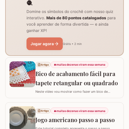
🧶
Domine os símbolos do crochê com nosso quiz
interativo.
Mais de 80 pontos catalogados
para
você aprender de forma divertida — e ainda
ganhar XP!
Jogar agora
Grátis • 2 min
🔥
muitas dezenas viram essa semana
Artigo
Bico de acabamento fácil para
tapete retangular ou quadrado
Neste vídeo vou mostrar como fazer um bico de
acabamento fácil para qualquer modelo de tapete
retangular ou quadrado. Fiz o bico de acabamento em 4
modelos de tapete com tamanhos e larguras diferentes
🔥
muitas dezenas viram essa semana
Artigo
e assim consigo explicar algumas formas fáceis de
adaptar para outros tamanhos. No vídeo utilizei…
Jogo americano passo a passo
Este tutorial completo apresenta o passo a passo