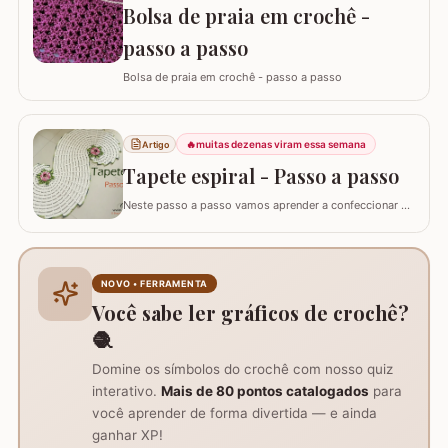
Bolsa de praia em crochê -
passo a passo
Bolsa de praia em crochê - passo a passo
🔥
muitas dezenas viram essa semana
Artigo
Tapete espiral - Passo a passo
Neste passo a passo vamos aprender a confeccionar o
TAPETE ESPIRAL. Um belíssimo trabalho que também
pode ser utilizado como trilho de mesa. Utilizei os fios
Barroco Maxcolor nº8 para o tapete e Barroco
multicolor para contorno, flores e folhas. Se for utilizar
NOVO • FERRAMENTA
como trilho de mesa aconselho um fio…
Você sabe ler gráficos de crochê?
🧶
Domine os símbolos do crochê com nosso quiz
interativo.
Mais de 80 pontos catalogados
para
você aprender de forma divertida — e ainda
ganhar XP!