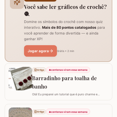
com um anel mágico ou uma argola de 10…
Você sabe ler gráficos de crochê?
🧶
Domine os símbolos do crochê com nosso quiz
interativo.
Mais de 80 pontos catalogados
para
você aprender de forma divertida — e ainda
ganhar XP!
Jogar agora
Grátis • 2 min
🔥
centenas viram essa semana
Artigo
Barradinho para toalha de
banho
Olá! Eu preparei um tutorial que é puro charme e
sofisticação para o seu banheiro. Hoje, eu vou te ensinar
como confeccionar um Barradinho para Toalha de
Banho ou Toalha de Rosto passo a passo. Esse
🔥
centenas viram essa semana
Artigo
trabalho transforma uma peça simples em um item de