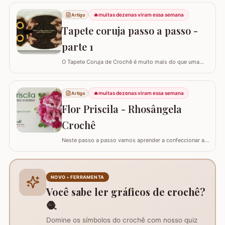
🔥
muitas dezenas viram essa semana
Artigo
Tapete coruja passo a passo -
parte 1
O Tapete Coruja de Crochê é muito mais do que uma
peça utilitária; é um clássico que une a simbologia da
sabedoria com a delicadeza do feito à mão. Embora a
coruja real consiga girar o pescoço em 270°, a nossa
🔥
muitas dezenas viram essa semana
Artigo
versão em crochê é ainda mais versátil: podemos criá-
Flor Priscila - Rhosângela
la em todas as cores e estilos,…
Crochê
Neste passo a passo vamos aprender a confeccionar a
FLOR PRISCILA criada pela artesã Rhosângela. Para
conhecer, curtir e adquirir os trabalhos desta artesã
visite a página RHOSÂNGELA ARTES EM CROCHÊ e não
deixem de se inscrever em seu canal no YouTube –&gt;
NOVO • FERRAMENTA
AQUI. Já temos disponível aqui no blog…
Você sabe ler gráficos de crochê?
🧶
Domine os símbolos do crochê com nosso quiz