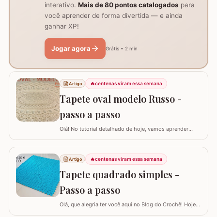
interativo.
Mais de 80 pontos catalogados
para
você aprender de forma divertida — e ainda
ganhar XP!
Jogar agora
Grátis • 2 min
🔥
centenas viram essa semana
Artigo
Tapete oval modelo Russo -
passo a passo
Olá! No tutorial detalhado de hoje, vamos aprender
como confeccionar este lindo TAPETE OVAL MODELO
RUSSO. Recentemente, postamos aqui no blog a versão
redonda deste modelo, e você pode conferir clicando
🔥
centenas viram essa semana
Artigo
AQUI. Este é um trabalho clássico que combina com
Tapete quadrado simples -
vários ambientes e é uma excelente…
Passo a passo
Olá, que alegria ter você aqui no Blog do Crochê! Hoje
preparei um tutorial completo para confeccionarmos