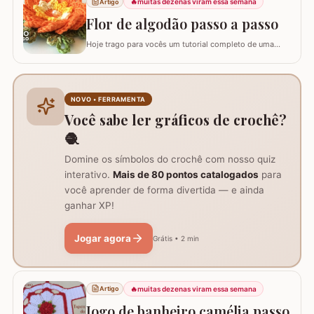
8 pétalas, garantindo um formato mais cheio e
🔥
muitas dezenas viram essa semana
Artigo
arredondado, ideal para tapetes, mantas e…
Flor de algodão passo a passo
Hoje trago para vocês um tutorial completo de uma
peça encantadora: a Flor de Algodão em crochê. Esta
flor possui 12 pétalas e uma base quadrada (square)
perfeitamente adaptada para facilitar a continuidade do
seu trabalho manual, seja em colchas, caminhos de
NOVO • FERRAMENTA
mesa ou tapetes. Vamos aprender com…
Você sabe ler gráficos de crochê?
🧶
Domine os símbolos do crochê com nosso quiz
interativo.
Mais de 80 pontos catalogados
para
você aprender de forma divertida — e ainda
ganhar XP!
Jogar agora
Grátis • 2 min
🔥
muitas dezenas viram essa semana
Artigo
Jogo de banheiro camélia passo