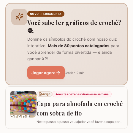
confeccionar a belíssima Flor de Lótus em crochê. Este
passo a passo detalhado foi preparado para que você
crie uma peça volumosa e encantadora, perfeita para
NOVO • FERRAMENTA
trilhos de mesa, aplicações em tapetes ou…
Você sabe ler gráficos de crochê?
🧶
Domine os símbolos do crochê com nosso quiz
interativo.
Mais de 80 pontos catalogados
para
você aprender de forma divertida — e ainda
ganhar XP!
Jogar agora
Grátis • 2 min
🔥
muitas dezenas viram essa semana
Artigo
Capa para almofada em crochê
com sobra de fio
Neste passo a passo vou ajudar você fazer a capa para
almofada com sobra de fios! Aqui no blog já tenho o
passo a passo do tapete, mas desta vez vou mostrar