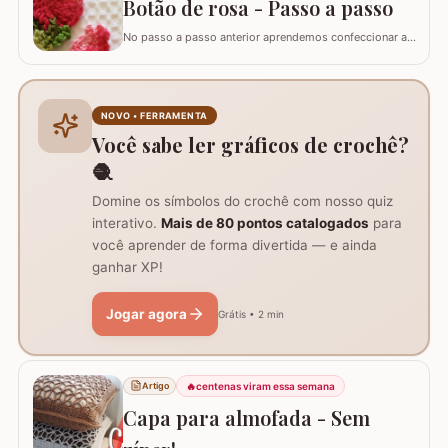
Botão de rosa - Passo a passo
No passo a passo anterior aprendemos confeccionar a
flor que compõe este ramo, agora vamos aprender
passo a passo este lindo botão de rosa em crochê. Este
botão aprendi com a amiga Ângela Prates Crochê do
grupo Viciadas em crochê. Fiz o passo a passo com
NOVO • FERRAMENTA
algumas poucas diferenças e também para auxil
Você sabe ler gráficos de crochê?
🧶
Domine os símbolos do crochê com nosso quiz
interativo.
Mais de 80 pontos catalogados
para
você aprender de forma divertida — e ainda
ganhar XP!
Jogar agora
Grátis • 2 min
🔥
centenas viram essa semana
Artigo
Capa para almofada - Sem