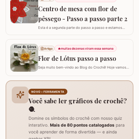
passo a passo do TAPETE DO LAVABO já está
Centro de mesa com flor de
disponível aqui no blog, confira nos links abaixo! Jogo
de…
pêssego - Passo a passo parte 2
Esta é a segunda parte do passo a passo e estamos
confeccionando o centro de mesa com flor de pêssego.
Se está procurando o início do trabalho visite o link
abaixo onde também temos a lista completa de
🔥
muitas dezenas viram essa semana
Artigo
materiais. Centro de mesa com flor de pêssego - Parte 1
Tamanho do trabalho pronto: 60 cm de…
Flor de Lótus passo a passo
Seja muito bem-vindo ao Blog do Crochê! Hoje vamos
aprender, através deste tutorial completo, como
confeccionar a belíssima Flor de Lótus em crochê. Este
passo a passo detalhado foi preparado para que você
crie uma peça volumosa e encantadora, perfeita para
NOVO • FERRAMENTA
trilhos de mesa, aplicações em tapetes ou…
Você sabe ler gráficos de crochê?
🧶
Domine os símbolos do crochê com nosso quiz
interativo.
Mais de 80 pontos catalogados
para
você aprender de forma divertida — e ainda
ganhar XP!