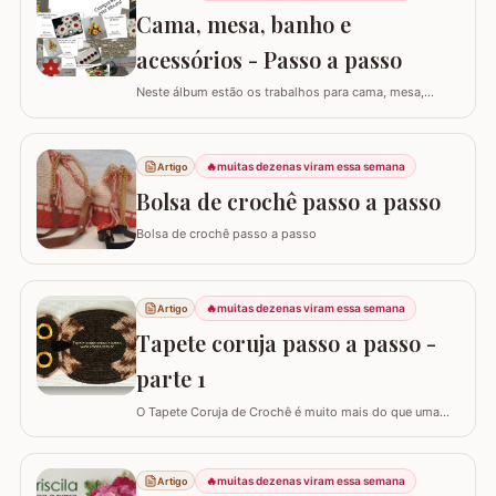
Cama, mesa, banho e
falso ponto alto: Experimentar…
acessórios - Passo a passo
Neste álbum estão os trabalhos para cama, mesa,
banho e acessórios. Para ver o passo a passo basta
clicar nas imagens! Trilhos/caminhos e centro de mesa
Sousplat Puxa-saco e porta-pano de prato Squares para
🔥
muitas dezenas viram essa semana
Artigo
colcha de cama Outros Álbuns que temos no blog
Bolsa de crochê passo a passo
Bolsa de crochê passo a passo
🔥
muitas dezenas viram essa semana
Artigo
Tapete coruja passo a passo -
parte 1
O Tapete Coruja de Crochê é muito mais do que uma
peça utilitária; é um clássico que une a simbologia da
sabedoria com a delicadeza do feito à mão. Embora a
coruja real consiga girar o pescoço em 270°, a nossa
🔥
muitas dezenas viram essa semana
Artigo
versão em crochê é ainda mais versátil: podemos criá-