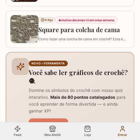
e preparei o passo a passo pra vocês. Confeccionei
utilizando o fio Duna da Círculo S/A. Fiz utilizando
apenas 1 novelo de fio! Você também pode fazer o
mesmo modelo com fio 6 e utilizar como tapete. Tem o
🔥
muitas dezenas viram essa semana
Artigo
gráfico dela e você pode fazer o…
Square para colcha de cama
Como fazer uma colcha de cama em crochê? Esta é
uma dúvida comum entre amantes do crochê. Existem
muitos modelos de colchas, cada um mais encantador
que o outro. O maior desafio é encarar a criação de uma
colcha inteira, visto que leva tempo e dedicação. Um
NOVO • FERRAMENTA
desafio que circula entre os crochêiros é…
Você sabe ler gráficos de crochê?
🧶
Domine os símbolos do crochê com nosso quiz
interativo.
Mais de 80 pontos catalogados
para
você aprender de forma divertida — e ainda
ganhar XP!
Jogar agora
Grátis • 2 min
Feed
Meu Ateliê
Loja
Entrar