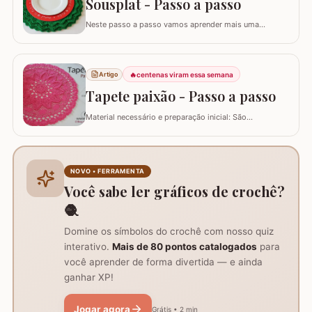
Sousplat - Passo a passo
Neste passo a passo vamos aprender mais uma
daquelas peças que deixam sua mesa toda estilosa!
Este SOUSPLAT cai como uma luva na decoração
natalina. O fio verde e o detalhe triangular do
acabamento remete imediatamente ao formato de
🔥
centenas viram essa semana
Artigo
pinheiro e vamos combinar que o pinheiro só lembra
Tapete paixão - Passo a passo
natal :)…
Material necessário e preparação inicial: São
necessários dois novelos de 400g e um de 200g do fio,
agulha de crochê 3.0mm, tesoura, agulha de tapeceiro,
além de um anel mágico para iniciar o trabalho. Início
do trabalho e formação do centro do tapete: Comece
NOVO • FERRAMENTA
com um anel mágico ou uma argola de 10…
Você sabe ler gráficos de crochê?
🧶
Domine os símbolos do crochê com nosso quiz
interativo.
Mais de 80 pontos catalogados
para
você aprender de forma divertida — e ainda
ganhar XP!
Jogar agora
Grátis • 2 min