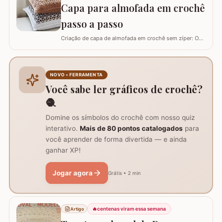
Capa para almofada em crochê
fios Barroco maxcolor, Barroco…
passo a passo
Criação de capa de almofada em crochê sem zíper: O
tutorial ensina como fazer uma capa de 50cm x 50cm,
prática para lavar e versátil, usando crochê com fio de
algodão para um acabamento bonito e resistente.
Materiais necessários para o projeto: São
NOVO • FERRAMENTA
imprescindíveis fio de algodão nº6, agulha de…
Você sabe ler gráficos de crochê?
🧶
Domine os símbolos do crochê com nosso quiz
interativo.
Mais de 80 pontos catalogados
para
você aprender de forma divertida — e ainda
ganhar XP!
Jogar agora
Grátis • 2 min
🔥
centenas viram essa semana
Artigo