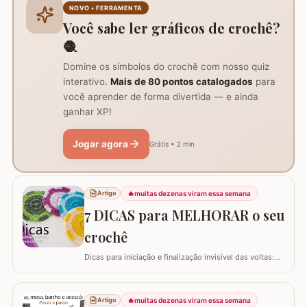
carregador dentro da bolsa, ele funciona como um
NOVO • FERRAMENTA
suporte inteligente na hora de carregar seu…
Você sabe ler gráficos de crochê?
🧶
Domine os símbolos do crochê com nosso quiz
interativo.
Mais de 80 pontos catalogados
para
você aprender de forma divertida — e ainda
ganhar XP!
Jogar agora
Grátis • 2 min
🔥
muitas dezenas viram essa semana
Artigo
7 DICAS para MELHORAR o seu
crochê
Dicas para iniciação e finalização invisível das voltas:
Ajustar a tensão do fio e usar truques específicos
garante um acabamento quase imperceptível nas
iniciações e finalizações das voltas, resultando em um
🔥
muitas dezenas viram essa semana
Artigo
trabalho mais elegante. Variações de pontos com o