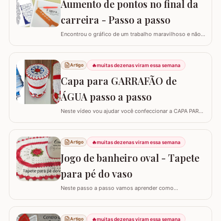
Aumento de pontos no final da
carreira - Passo a passo
Encontrou o gráfico de um trabalho maravilhoso e não
está conseguindo fazer? Neste passo a passo vou
explicar de forma simples como interpretar o gráfico,
calcular a quantidade de correntes para iniciar um
🔥
muitas dezenas viram essa semana
Artigo
trabalho e aumentar a quantidade de pontos no início ou
Capa para GARRAFÃO de
no final da carreira. (Link para…
ÁGUA passo a passo
Neste vídeo vou ajudar você confeccionar a CAPA PARA
GARRAFÃO de água. Um modelo que sempre faz
sucesso agora com passo a passo super detalhado.
Esta capa veste bem um GARRAFÃO de 20 l e você pode
🔥
muitas dezenas viram essa semana
Artigo
diminuir a quantidade de flores para fazer a capa para
Jogo de banheiro oval - Tapete
um garrafão menor, aliás, se o seu ponto for…
para pé do vaso
Neste passo a passo vamos aprender como
confeccionar o TAPETE PARA O PÉ DO VASO que
compõe o jogo de banheiro oval. Este jogo de banheiro
foi uma adaptação que fiz de um modelo de tapete e o
🔥
muitas dezenas viram essa semana
Artigo