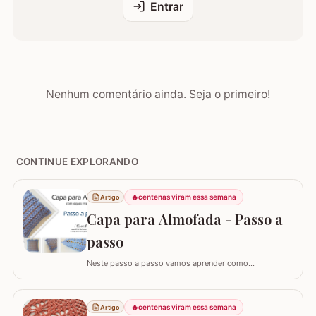
Entrar
Nenhum comentário ainda. Seja o primeiro!
CONTINUE EXPLORANDO
🔥
centenas viram essa semana
Artigo
Capa para Almofada - Passo a
passo
Neste passo a passo vamos aprender como
confeccionar a CAPA PARA ALMOFADA com leques
intercalados. Fiz a capa para almofada de 40 x 40 e
seguindo o passo a passo você consegue adaptar para
🔥
centenas viram essa semana
Artigo
o tamanho desejado. Utilizei o fio Barroco Maxcolor da