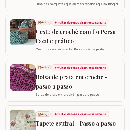
Uma das perguntas que eu mais recebo aqui no Blog do
Crochê, tanto de quem está começando quanto de
quem já tem estrada, é: "Samuel, quanto eu devo cobrar
pelas minhas peças?". Eu sei que muitas vezes o medo
🔥
muitas dezenas viram essa semana
Artigo
de cobrar o valor justo e não vender fala mais alto, mas
Cesto de crochê com fio Persa -
hoje eu quero te ajudar a mudar…
Fácil e prático
Cesto de crochê com fio Persa - Fácil e prático
🔥
muitas dezenas viram essa semana
Artigo
Bolsa de praia em crochê -
passo a passo
Bolsa de praia em crochê - passo a passo
🔥
muitas dezenas viram essa semana
Artigo
Tapete espiral - Passo a passo