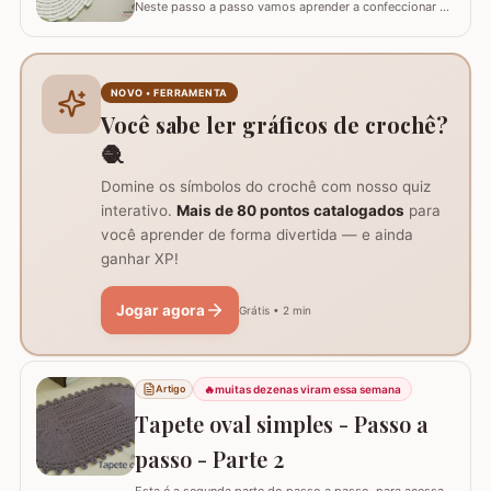
Neste passo a passo vamos aprender a confeccionar o
TAPETE ESPIRAL. Um belíssimo trabalho que também
pode ser utilizado como trilho de mesa. Utilizei os fios
Barroco Maxcolor nº8 para o tapete e Barroco
multicolor para contorno, flores e folhas. Se for utilizar
NOVO • FERRAMENTA
como trilho de mesa aconselho um fio…
Você sabe ler gráficos de crochê?
🧶
Domine os símbolos do crochê com nosso quiz
interativo.
Mais de 80 pontos catalogados
para
você aprender de forma divertida — e ainda
ganhar XP!
Jogar agora
Grátis • 2 min
🔥
muitas dezenas viram essa semana
Artigo
Tapete oval simples - Passo a
passo - Parte 2