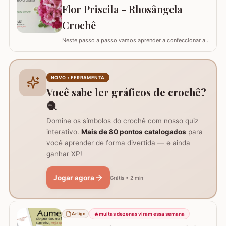
Flor Priscila - Rhosângela
la em todas as cores e estilos,…
Crochê
Neste passo a passo vamos aprender a confeccionar a
FLOR PRISCILA criada pela artesã Rhosângela. Para
conhecer, curtir e adquirir os trabalhos desta artesã
visite a página RHOSÂNGELA ARTES EM CROCHÊ e não
deixem de se inscrever em seu canal no YouTube –&gt;
NOVO • FERRAMENTA
AQUI. Já temos disponível aqui no blog…
Você sabe ler gráficos de crochê?
🧶
Domine os símbolos do crochê com nosso quiz
interativo.
Mais de 80 pontos catalogados
para
você aprender de forma divertida — e ainda
ganhar XP!
Jogar agora
Grátis • 2 min
🔥
muitas dezenas viram essa semana
Artigo