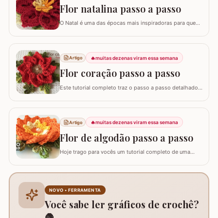
agregando ainda mais valor em nossas…
Flor natalina passo a passo
O Natal é uma das épocas mais inspiradoras para quem
faz artesanato, e nada simboliza melhor essa data do
que as flores vibrantes em tons de vermelho e dourado.
Hoje, vamos aprender o passo a passo da Flor Natalina,
uma criação belíssima da artesã Shirley Lucimar, que
🔥
muitas dezenas viram essa semana
Artigo
gentilmente compartilhou seu…
Flor coração passo a passo
Este tutorial completo traz o passo a passo detalhado
para você confeccionar a Flor Coração, uma peça
exuberante e versátil para aplicar em seus trabalhos.
Este guia para iniciantes apresenta uma adaptação com
8 pétalas, garantindo um formato mais cheio e
🔥
muitas dezenas viram essa semana
Artigo
arredondado, ideal para tapetes, mantas e…
Flor de algodão passo a passo
Hoje trago para vocês um tutorial completo de uma
peça encantadora: a Flor de Algodão em crochê. Esta
flor possui 12 pétalas e uma base quadrada (square)
perfeitamente adaptada para facilitar a continuidade do
seu trabalho manual, seja em colchas, caminhos de
NOVO • FERRAMENTA
mesa ou tapetes. Vamos aprender com…
Você sabe ler gráficos de crochê?
🧶