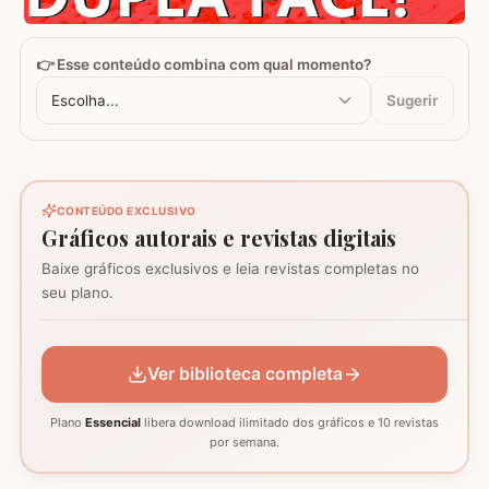
👉 Esse conteúdo combina com qual momento?
Escolha...
Sugerir
CONTEÚDO EXCLUSIVO
Gráficos autorais e revistas digitais
Baixe gráficos exclusivos e leia revistas completas no
Coração - Tapete
seu plano.
montagem
Mosaico de corujas
Mosaico de barcos
GRÁFICO
GRÁFICO
GRÁFICO
Ver biblioteca completa
Plano
Essencial
libera download ilimitado dos gráficos e 10 revistas
por semana.