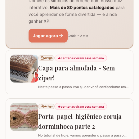
Domine os símbolos do crochê com nosso quiz
interativo.
Mais de 80 pontos catalogados
para
você aprender de forma divertida — e ainda
ganhar XP!
Jogar agora
Grátis • 2 min
🔥
centenas viram essa semana
Artigo
Capa para almofada - Sem
zíper!
Neste passo a passo vou ajudar você confeccionar uma
capa para almofada que não utiliza zíper ou botão para
fechar. Ela é toda feita apenas em crochê mas, não
vamos abrir mão da praticidade de tirar a capa quando
🔥
centenas viram essa semana
Artigo
precisar lavar. Utilizei o fio Barroco Maxcolor nº6 da
Porta-papel-higiênico coruja
Círculo Produtos. Fio 100%…
dorminhoca parte 2
No tutorial de hoje, vamos aprender o passo a passo