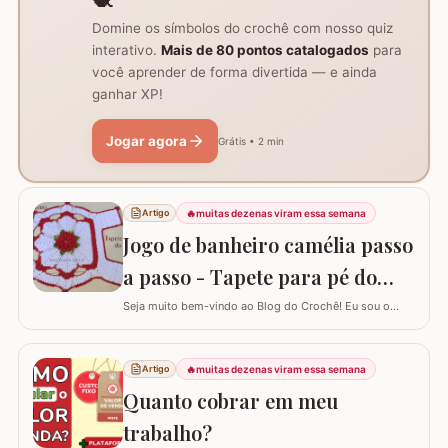
Domine os símbolos do crochê com nosso quiz
interativo.
Mais de 80 pontos catalogados
para
você aprender de forma divertida — e ainda
ganhar XP!
Jogar agora
Grátis • 2 min
🔥
muitas dezenas viram essa semana
Artigo
Jogo de banheiro camélia passo
a passo - Tapete para pé do
vaso
Seja muito bem-vindo ao Blog do Crochê! Eu sou o
Samuel Ramos e hoje vamos aprender a confeccionar o
tapete camélia para o pé do vaso sanitário. Este passo
a passo foi elaborado com muito carinho para que você
🔥
muitas dezenas viram essa semana
Artigo
complete seu jogo de banheiro com perfeição. É uma
Quanto cobrar em meu
peça com encaixe preciso e um…
trabalho?