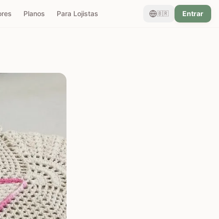
ores
Planos
Para Lojistas
Entrar
🇧🇷