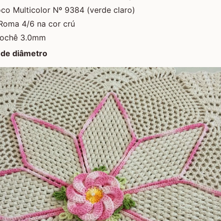
co Multicolor Nº 9384 (verde claro)
Roma 4/6 na cor crú
rochê 3.0mm
de diâmetro