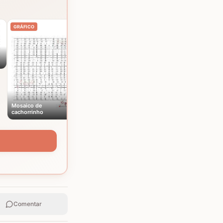
Mosaico de elefantes
GRÁFICO
GRÁFICO
Mosaico de
cachorrinho
Comentar