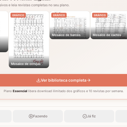
sivos e leia revistas completas no seu plano.
GRÁFICO
GRÁFICO
GRÁFICO
Mosaico de barcos
Mosaico de cactos
Mosaico de corujas
Ver biblioteca completa
Plano
Essencial
libera download ilimitado dos gráficos e 10 revistas por semana.
Fazendo
Já fiz