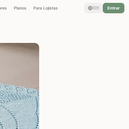
ores
Planos
Para Lojistas
Entrar
🇧🇷