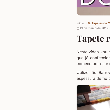
Início
›
🧶
Tapetes de 
13 de março de 2019
Tapete r
Neste vídeo vou 
que já confeccio
comece por este q
Utilizei fio Bar
espessura de fio