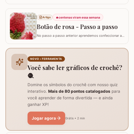
mesa que fiz inspirado no trabalho da artesã Marli
Sauberlich Crochêt. Utilizei fio Duna e flor Camélia Fio
Duna Branco 8001 (4 novelos de 340m ou 8 de 140m)
🔥
centenas viram essa semana
Artigo
Fio Duna Vermelho 3542 (1 novelo de 340m) Fio Duna
Verde 9392 (apenas para as folhas)…
Botão de rosa - Passo a passo
No passo a passo anterior aprendemos confeccionar a
flor que compõe este ramo, agora vamos aprender
passo a passo este lindo botão de rosa em crochê. Este
botão aprendi com a amiga Ângela Prates Crochê do
grupo Viciadas em crochê. Fiz o passo a passo com
NOVO • FERRAMENTA
algumas poucas diferenças e também para auxil
Você sabe ler gráficos de crochê?
🧶
Domine os símbolos do crochê com nosso quiz
interativo.
Mais de 80 pontos catalogados
para
você aprender de forma divertida — e ainda
ganhar XP!
Jogar agora
Grátis • 2 min