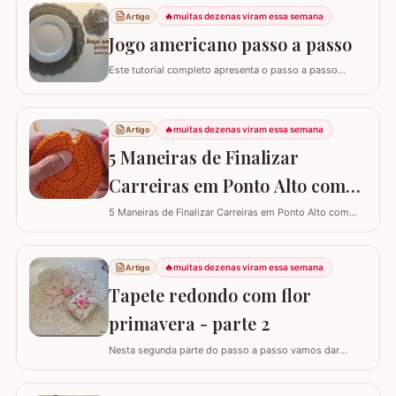
modelos de tapete com tamanhos e larguras diferentes
🔥
muitas dezenas viram essa semana
Artigo
e assim consigo explicar algumas formas fáceis de
adaptar para outros tamanhos. No vídeo utilizei…
Jogo americano passo a passo
Este tutorial completo apresenta o passo a passo
detalhado para você confeccionar um jogo americano
em crochê, um item indispensável para quem busca
praticidade e elegância na mesa posta. Este guia para
🔥
muitas dezenas viram essa semana
Artigo
iniciantes foi desenvolvido para que você consiga criar
uma peça firme, bonita e com excelente…
5 Maneiras de Finalizar
Carreiras em Ponto Alto com
Perfeição e Elegância
5 Maneiras de Finalizar Carreiras em Ponto Alto com
Perfeição e Elegância
🔥
muitas dezenas viram essa semana
Artigo
Tapete redondo com flor
primavera - parte 2
Nesta segunda parte do passo a passo vamos dar
andamento no tapete deixando o tapete praticamente
pronto... PARTE 1 - TAPETE REDONDO COM FLOR