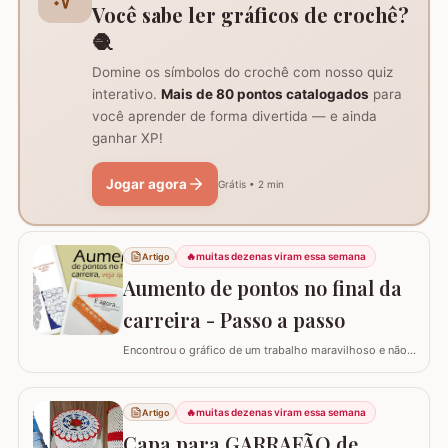
AQUI. Já temos disponível aqui no blog…
Você sabe ler gráficos de crochê?
🧶
Domine os símbolos do crochê com nosso quiz
interativo.
Mais de 80 pontos catalogados
para
você aprender de forma divertida — e ainda
ganhar XP!
Jogar agora
Grátis • 2 min
🔥
muitas dezenas viram essa semana
Artigo
Aumento de pontos no final da
carreira - Passo a passo
Encontrou o gráfico de um trabalho maravilhoso e não
está conseguindo fazer? Neste passo a passo vou
explicar de forma simples como interpretar o gráfico,
calcular a quantidade de correntes para iniciar um
🔥
muitas dezenas viram essa semana
Artigo
trabalho e aumentar a quantidade de pontos no início ou
Capa para GARRAFÃO de
no final da carreira. (Link para…