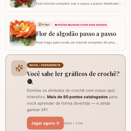
Este tutorial completo traz o passo a passo detalhado
para você confeccionar a Flor Coração, uma peça
exuberante e versátil para aplicar em seus trabalhos.
Este guia para iniciantes apresenta uma adaptação com
8 pétalas, garantindo um formato mais cheio e
🔥
muitas dezenas viram essa semana
Artigo
arredondado, ideal para tapetes, mantas e…
Flor de algodão passo a passo
Hoje trago para vocês um tutorial completo de uma
peça encantadora: a Flor de Algodão em crochê. Esta
flor possui 12 pétalas e uma base quadrada (square)
perfeitamente adaptada para facilitar a continuidade do
seu trabalho manual, seja em colchas, caminhos de
NOVO • FERRAMENTA
mesa ou tapetes. Vamos aprender com…
Você sabe ler gráficos de crochê?
🧶
Domine os símbolos do crochê com nosso quiz
interativo.
Mais de 80 pontos catalogados
para
você aprender de forma divertida — e ainda
ganhar XP!
Jogar agora
Grátis • 2 min