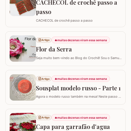
CACHECOL de crochê passo a
passo
CACHECOL de crochê passo a passo
🔥
muitas dezenas viram essa semana
Artigo
Flor da Serra
Seja muito bem-vindo ao Blog do Crochê! Sou o Samuel
Ramos e hoje trago para você o tutorial passo a passo
detalhado da belíssima Flor da Serra. Este guia
completo foi desenvolvido para artesãos de todos os
níveis que desejam aprender uma flor de perfil baixo.
🔥
muitas dezenas viram essa semana
Artigo
Essa técnica é perfeita para aplicação…
Sousplat modelo russo - Parte 1
Agora o modelo russo também na mesa! Neste passo a
passo vamos aprender a confeccionar o SOUSPLAT
modelo RUSSO. Já temos aqui no blog passo a passo
de alguns modelos de tapete russo e você pode conferir
AQUI. Eles são encantadores por serem bem detalhados
🔥
muitas dezenas viram essa semana
Artigo
apesar de trabalhar com uma única cor. Este…
Capa para garrafão d'agua