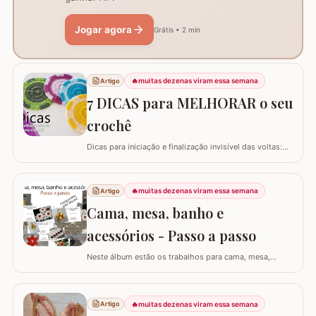
Jogar agora
Grátis • 2 min
🔥
muitas dezenas viram essa semana
Artigo
7 DICAS para MELHORAR o seu
crochê
Dicas para iniciação e finalização invisível das voltas:
Ajustar a tensão do fio e usar truques específicos
garante um acabamento quase imperceptível nas
iniciações e finalizações das voltas, resultando em um
🔥
muitas dezenas viram essa semana
Artigo
trabalho mais elegante. Variações de pontos com o
Cama, mesa, banho e
falso ponto alto: Experimentar…
acessórios - Passo a passo
Neste álbum estão os trabalhos para cama, mesa,
banho e acessórios. Para ver o passo a passo basta
clicar nas imagens! Trilhos/caminhos e centro de mesa
Sousplat Puxa-saco e porta-pano de prato Squares para
🔥
muitas dezenas viram essa semana
Artigo
colcha de cama Outros Álbuns que temos no blog