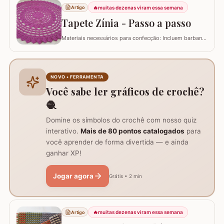
PRIMAVERA PASSO A PASSO PARTE 1 PARTE 3 - TAPETE
🔥
muitas dezenas viram essa semana
Artigo
REDONDO COM FLOR PRIMAVERA PASSO A PASSO
PARTE 3 FLOR PRIMAVERA PASSO A PASSO - FLOR
Tapete Zínia - Passo a passo
PRIMAVERA PASSO A PASSO
Materiais necessários para confecção: Incluem barbante
nº 6, agulha de crochê 3.5 mm, tesoura, agulha
tapeceiro e a base da flor Zínia já pronta. Instruções de
início e montagem da flor Zínia: Após finalizar a flor, não
corte o fio, mas prenda-o com ponto baixo no ponto
NOVO • FERRAMENTA
picô, para continuar o…
Você sabe ler gráficos de crochê?
🧶
Domine os símbolos do crochê com nosso quiz
interativo.
Mais de 80 pontos catalogados
para
você aprender de forma divertida — e ainda
ganhar XP!
Jogar agora
Grátis • 2 min
🔥
muitas dezenas viram essa semana
Artigo