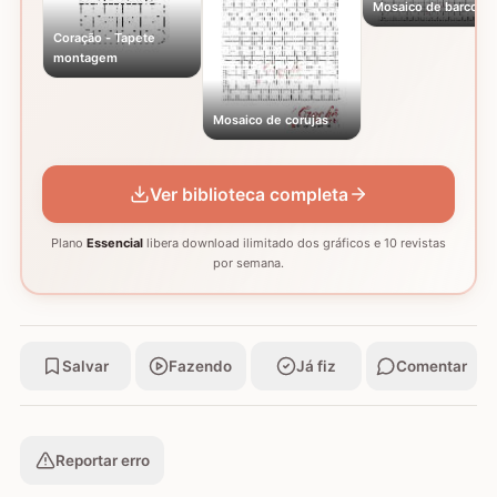
Mosaico de barcos
Coração - Tapete
montagem
Mosaico de corujas
Ver biblioteca completa
Plano
Essencial
libera download ilimitado dos gráficos e 10 revistas
por semana.
Salvar
Fazendo
Já fiz
Comentar
Reportar erro