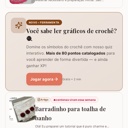
Material necessário e preparação inicial: São
necessários dois novelos de 400g e um de 200g do fio,
agulha de crochê 3.0mm, tesoura, agulha de tapeceiro,
além de um anel mágico para iniciar o trabalho. Início
do trabalho e formação do centro do tapete: Comece
NOVO • FERRAMENTA
com um anel mágico ou uma argola de 10…
Você sabe ler gráficos de crochê?
🧶
Domine os símbolos do crochê com nosso quiz
interativo.
Mais de 80 pontos catalogados
para
você aprender de forma divertida — e ainda
ganhar XP!
Jogar agora
Grátis • 2 min
🔥
centenas viram essa semana
Artigo
Barradinho para toalha de
banho
Olá! Eu preparei um tutorial que é puro charme e