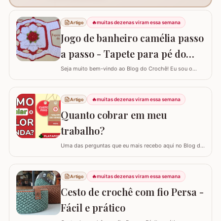
🔥
muitas dezenas viram essa semana
Artigo
Jogo de banheiro camélia passo
a passo - Tapete para pé do
vaso
Seja muito bem-vindo ao Blog do Crochê! Eu sou o
Samuel Ramos e hoje vamos aprender a confeccionar o
tapete camélia para o pé do vaso sanitário. Este passo
a passo foi elaborado com muito carinho para que você
🔥
muitas dezenas viram essa semana
Artigo
complete seu jogo de banheiro com perfeição. É uma
Quanto cobrar em meu
peça com encaixe preciso e um…
trabalho?
Uma das perguntas que eu mais recebo aqui no Blog do
Crochê, tanto de quem está começando quanto de
quem já tem estrada, é: "Samuel, quanto eu devo cobrar
pelas minhas peças?". Eu sei que muitas vezes o medo
🔥
muitas dezenas viram essa semana
Artigo
de cobrar o valor justo e não vender fala mais alto, mas
Cesto de crochê com fio Persa -
hoje eu quero te ajudar a mudar…
Fácil e prático