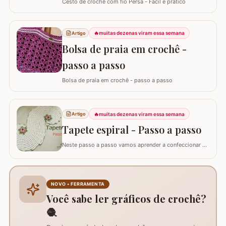
Cesto de crochê com fio Persa - Fácil e prático
🔥
muitas dezenas viram essa semana
Artigo
Bolsa de praia em crochê -
passo a passo
Bolsa de praia em crochê - passo a passo
🔥
muitas dezenas viram essa semana
Artigo
Tapete espiral - Passo a passo
Neste passo a passo vamos aprender a confeccionar o
TAPETE ESPIRAL. Um belíssimo trabalho que também
pode ser utilizado como trilho de mesa. Utilizei os fios
Barroco Maxcolor nº8 para o tapete e Barroco
multicolor para contorno, flores e folhas. Se for utilizar
NOVO • FERRAMENTA
como trilho de mesa aconselho um fio…
Você sabe ler gráficos de crochê?
🧶