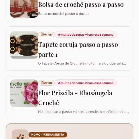
Bolsa de crochê passo a passo
Bolsa de crochê passo a passo
🔥
muitas dezenas viram essa semana
Artigo
Tapete coruja passo a passo -
parte 1
O Tapete Coruja de Crochê é muito mais do que uma
peça utilitária; é um clássico que une a simbologia da
sabedoria com a delicadeza do feito à mão. Embora a
coruja real consiga girar o pescoço em 270°, a nossa
🔥
muitas dezenas viram essa semana
Artigo
versão em crochê é ainda mais versátil: podemos criá-
Flor Priscila - Rhosângela
la em todas as cores e estilos,…
Crochê
Neste passo a passo vamos aprender a confeccionar a
FLOR PRISCILA criada pela artesã Rhosângela. Para
conhecer, curtir e adquirir os trabalhos desta artesã
visite a página RHOSÂNGELA ARTES EM CROCHÊ e não
deixem de se inscrever em seu canal no YouTube –&gt;
NOVO • FERRAMENTA