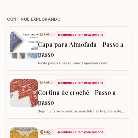
CONTINUE EXPLORANDO
🔥
centenas viram essa semana
Artigo
Capa para Almofada - Passo a
passo
Neste passo a passo vamos aprender como
confeccionar a CAPA PARA ALMOFADA com leques
intercalados. Fiz a capa para almofada de 40 x 40 e
seguindo o passo a passo você consegue adaptar para
🔥
centenas viram essa semana
Artigo
o tamanho desejado. Utilizei o fio Barroco Maxcolor da
Cortina de crochê - Passo a
Círculo S/A. Um fio extremamente macio por ser 100%…
passo
Seja muito bem-vindo ao meu tutorial! Preparei este
tutorial completo e detalhado para você confeccionar
uma peça versátil e encantadora. Hoje, vamos aprender
todos os passos para criar uma linda CORTINA DE
🔥
centenas viram essa semana
Artigo
CROCHÊ, um modelo clássico que também pode ser