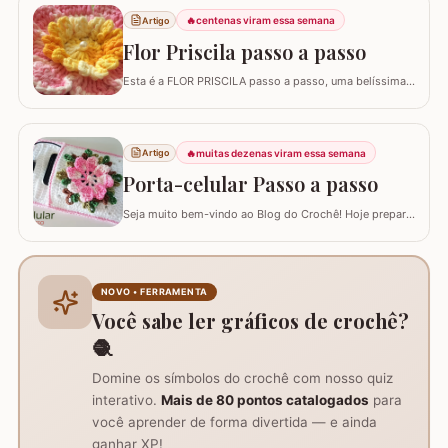
utilizando a técnica do ponto pipoca.
🔥
centenas viram essa semana
Artigo
Flor Priscila passo a passo
Esta é a FLOR PRISCILA passo a passo, uma belíssima
criação da artesã LUCIANA DE ASSUNÇÃO que
gentilmente nos presenteou com a possibilidade de
postar o passo a passo aqui. Uma flor que com certeza
vai valorizar seus trabalhos. Barbante barroco
🔥
muitas dezenas viram essa semana
Artigo
multicolor amarelo – 9368 Barbante barroco multicolor
Porta-celular Passo a passo
R
Seja muito bem-vindo ao Blog do Crochê! Hoje preparei
um tutorial completo de um acessório que é pura
praticidade: um PORTA-CELULAR em crochê. Além de
ser uma peça linda para guardar o aparelho e o
carregador dentro da bolsa, ele funciona como um
NOVO • FERRAMENTA
suporte inteligente na hora de carregar seu…
Você sabe ler gráficos de crochê?
🧶
Domine os símbolos do crochê com nosso quiz
interativo.
Mais de 80 pontos catalogados
para
você aprender de forma divertida — e ainda
ganhar XP!