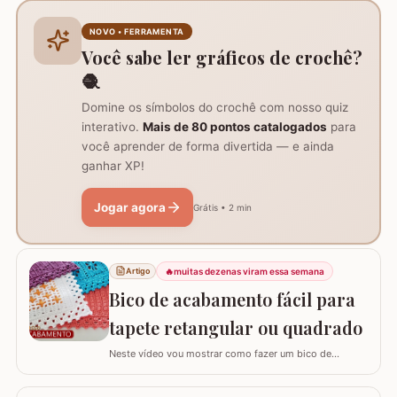
que o outro. O maior desafio é encarar a criação de uma
colcha inteira, visto que leva tempo e dedicação. Um
NOVO • FERRAMENTA
desafio que circula entre os crochêiros é…
Você sabe ler gráficos de crochê?
🧶
Domine os símbolos do crochê com nosso quiz
interativo.
Mais de 80 pontos catalogados
para
você aprender de forma divertida — e ainda
ganhar XP!
Jogar agora
Grátis • 2 min
🔥
muitas dezenas viram essa semana
Artigo
Bico de acabamento fácil para
tapete retangular ou quadrado
Neste vídeo vou mostrar como fazer um bico de
acabamento fácil para qualquer modelo de tapete
retangular ou quadrado. Fiz o bico de acabamento em 4