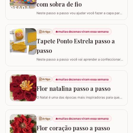
com sobra de fio
Neste passo a passo vou ajudar você fazer a capa para
almofada com sobra de fios! Aqui no blog já tenho o
passo a passo do tapete, mas desta vez vou mostrar
como é super fácil fazer um modelo quadrado com as
🔥
muitas dezenas viram essa semana
Artigo
bordas retas. O passo a passo está bem detalhado,
Tapete Ponto Estrela passo a
mas se sentir alguma dificuldade deixe um…
passo
Neste passo a passo você vai aprender a confeccionar
um lindo tapete utilizando apenas 1 novelo de Barroco
Maxcolor (400g/452 metros). Quem trabalha com este
fio com certeza sabe que a qualidade é indiscutível. É
🔥
muitas dezenas viram essa semana
Artigo
mais durável e possui cores vibrantes deixando
agregando ainda mais valor em nossas…
Flor natalina passo a passo
O Natal é uma das épocas mais inspiradoras para quem
faz artesanato, e nada simboliza melhor essa data do
que as flores vibrantes em tons de vermelho e dourado.
Hoje, vamos aprender o passo a passo da Flor Natalina,
uma criação belíssima da artesã Shirley Lucimar, que
🔥
muitas dezenas viram essa semana
Artigo
gentilmente compartilhou seu…
Flor coração passo a passo