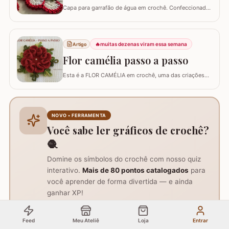
Capa para garrafão de água em crochê. Confeccionado
com linha anne Materiais utilizados: 02 - Novelos de fio
Anne na cor branco - 8001 01 - Novelo de fio Anne
vermelho - 3536 Um pouquinho de fio Anne na cor
verde mesclado - 9392 Agulha para crochê 1.75mm Flor
🔥
muitas dezenas viram essa semana
Artigo
utilizada neste trabalho: FLOR…
Flor camélia passo a passo
Esta é a FLOR CAMÉLIA em crochê, uma das criações
do professor Marcelo Nunes. A flor é ótima para
qualquer trabalho e bem fácil de confeccioná-la. Fiz o
passo a passo abaixo deixando ela prontinha para
iniciar suas peças. Espero que consigam executá-la e
NOVO • FERRAMENTA
bons trabalhos! Criação: Marcelo Nunes Execuç
Você sabe ler gráficos de crochê?
🧶
Domine os símbolos do crochê com nosso quiz
interativo.
Mais de 80 pontos catalogados
para
você aprender de forma divertida — e ainda
ganhar XP!
Jogar agora
Grátis • 2 min
Feed
Meu Ateliê
Loja
Entrar