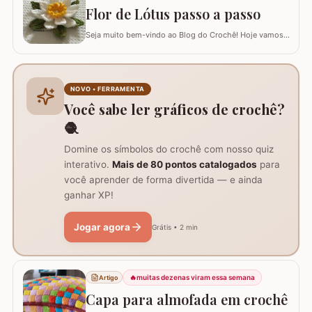
Tamanho do trabalho pronto: 60 cm de…
Flor de Lótus passo a passo
Seja muito bem-vindo ao Blog do Crochê! Hoje vamos
aprender, através deste tutorial completo, como
confeccionar a belíssima Flor de Lótus em crochê. Este
passo a passo detalhado foi preparado para que você
crie uma peça volumosa e encantadora, perfeita para
NOVO • FERRAMENTA
trilhos de mesa, aplicações em tapetes ou…
Você sabe ler gráficos de crochê?
🧶
Domine os símbolos do crochê com nosso quiz
interativo.
Mais de 80 pontos catalogados
para
você aprender de forma divertida — e ainda
ganhar XP!
Jogar agora
Grátis • 2 min
🔥
muitas dezenas viram essa semana
Artigo
Capa para almofada em crochê