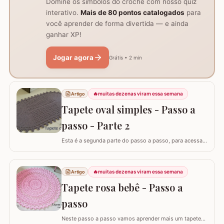
Domine os símbolos do crochê com nosso quiz
interativo.
Mais de 80 pontos catalogados
para
você aprender de forma divertida — e ainda
ganhar XP!
Jogar agora
Grátis • 2 min
🔥
muitas dezenas viram essa semana
Artigo
Tapete oval simples - Passo a
passo - Parte 2
Esta é a segunda parte do passo a passo, para acessar
o início do tapete visite o link abaixo: Tapete oval
simples - Parte 1 A lista de materiais é para fazer o
tapete completo. ATENÇÃO: Não autorizo PAP’s e
🔥
muitas dezenas viram essa semana
Artigo
videoaulas, sujeito a processo por direitos autorais. Lei
Tapete rosa bebê - Passo a
nº 9.610. Você pode utilizar o…
passo
Neste passo a passo vamos aprender mais um tapete