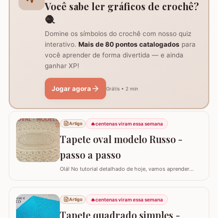
Você sabe ler gráficos de crochê?
🧶
Domine os símbolos do crochê com nosso quiz
interativo.
Mais de 80 pontos catalogados
para
você aprender de forma divertida — e ainda
ganhar XP!
Jogar agora
Grátis • 2 min
🔥
centenas viram essa semana
Artigo
Tapete oval modelo Russo -
passo a passo
Olá! No tutorial detalhado de hoje, vamos aprender
como confeccionar este lindo TAPETE OVAL MODELO
RUSSO. Recentemente, postamos aqui no blog a versão
redonda deste modelo, e você pode conferir clicando
🔥
centenas viram essa semana
Artigo
AQUI. Este é um trabalho clássico que combina com
Tapete quadrado simples -
vários ambientes e é uma excelente…