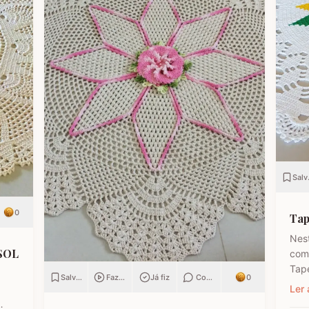
Salv
r
0
Tap
Nest
SSOL
com
Tape
Salvar
Fazendo
Já fiz
Comentar
0
cond
Ler 
foi 