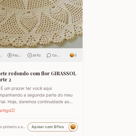
ar
Fazendo
Já fiz
Comentar
0
ete redondo com flor GIRASSOL
arte 2
 É um prazer ter você aqui
mpanhando a segunda parte do meu
rial. Hoje, daremos continuidade ao
ETE REDONDO COM FLOR GIRASSOL.
artigo
pre recebo mensagens de artesãos
sentem dificuldade ao executar
Seja o primeiro a apoiar
Apoiar com $Fios
etes redondos de crochê, mas este
lo é tão detalhado que facilita muito