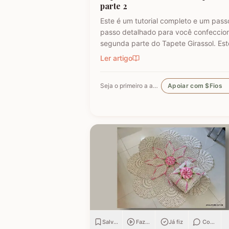
parte 2
Este é um tutorial completo e um pass
passo detalhado para você confeccion
segunda parte do Tapete Girassol. Est
guia para iniciantes e avançados foi
Ler artigo
estruturado para garantir que você
consiga executar cada ponto com
Seja o primeiro a apoiar
Apoiar com $Fios
perfeição, mantendo a integridade do
design original. Continue…
Salvar
Fazendo
Já fiz
Comenta