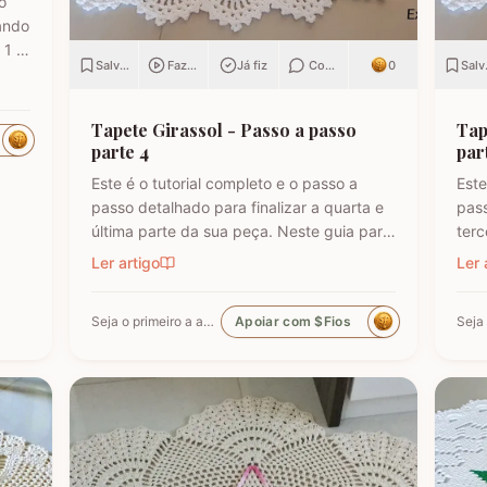
o
ando
 1 -
Salvar
Fazendo
Já fiz
Comentar
0
Salv
LOR
Tapete Girassol - Passo a passo
Tap
parte 4
par
FLOR
Este é o tutorial completo e o passo a
Este
passo detalhado para finalizar a quarta e
pass
última parte da sua peça. Neste guia para
terc
iniciantes e artesãos avançados, vamos
para
Ler artigo
Ler 
aprender a concluir o barrado e realizar o
vamo
acabamento impecável do Tapete
inic
Seja o primeiro a apoiar
Apoiar com $Fios
Girassol. Siga as instruções para dar o
Con
toque final de mestre…
gara