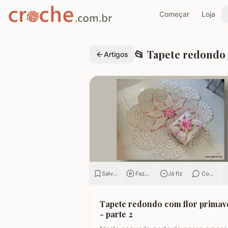
Começar
Loja
📂
Tapete redondo 
Artigos
Salvar
Fazendo
Já fiz
Comenta
Tapete redondo com flor primav
- parte 2