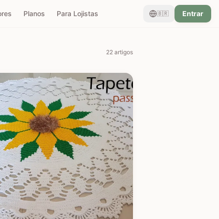
ores
Planos
Para Lojistas
Entrar
🇧🇷
22
artigos