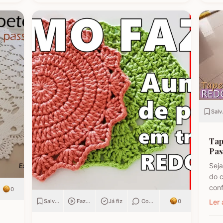
o…
Salv
Tap
Pas
Seja
do c
con
r
0
de 
Salvar
Fazendo
Já fiz
Comentar
0
Ler 
ambi