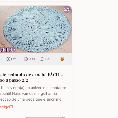
ar
Fazendo
Já fiz
Comentar
0
ete redondo de crochê FÁCIL -
so a passo 2/2
 bem-vindo(a) ao universo encantador
rochê! Hoje, vamos mergulhar na
fecção de uma peça que é sinônimo
aconchego e beleza para qualquer
artigo
ente: o tapete redondo. Perfeito...