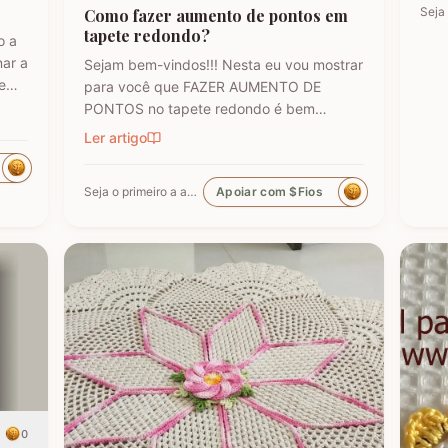
Como fazer aumento de pontos em
tapete redondo?
o a
ar a
Sejam bem-vindos!!! Nesta eu vou mostrar
e
para você que FAZER AUMENTO DE
PONTOS no tapete redondo é bem
simples. Você vai aprender que a maneira
Ler artigo
mais fácil é quando no formato de pizza.
Você vai aprender trabalhar num tapete
Seja o primeiro a apoiar
Apoiar com $Fios
que não tem essa divisão de pontos, mas
quando a gente divide em bloco fica…
r
0