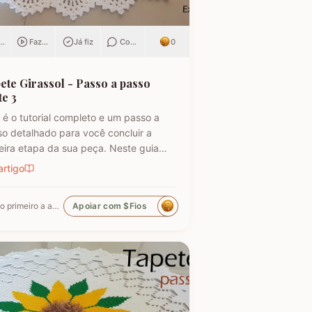
ar
Fazendo
Já fiz
Comentar
0
ete Girassol - Passo a passo
te 3
 é o tutorial completo e um passo a
o detalhado para você concluir a
eira etapa da sua peça. Neste guia
 iniciantes e artesãos experientes,
artigo
s avançar na finalização das folhas e
iar os detalhes vazados do barrado.
Seja o primeiro a apoiar
Apoiar com $Fios
tinue acompanhando cada etapa para
ntir um resultado…