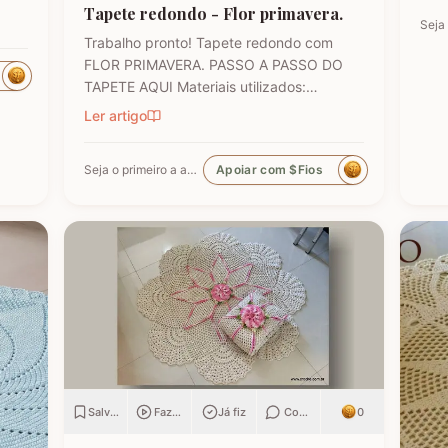
inic
Tapete redondo - Flor primavera.
dese
Trabalho pronto! Tapete redondo com
sem
de
FLOR PRIMAVERA. PASSO A PASSO DO
TAPETE AQUI Materiais utilizados:
 por
Barbante Barroco Multicolor Nº 9284
Ler artigo
(Rosa bebê) Barbante Barroco Multicolor
Nº 9384 (verde claro) Barbante EuroRoma
Seja o primeiro a apoiar
Apoiar com $Fios
4/6 na cor crú Agulha para crochê 3.0mm
PASSO A PASSO DO TAPETE AQUI
Tamanho:…
Salvar
Fazendo
Já fiz
Comentar
0