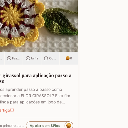
ar
Fazendo
Já fiz
Comentar
0
r girassol para aplicação passo a
so
os aprender passo a passo como
feccionar a FLOR GIRASSOL? Esta flor
 linda para aplicações em jogo de
has, barradinho para panos de prato...
artigo
flor fácil e econômica na quantidade
ios. Fio de algodão na cor vinho Fio de
Seja o primeiro a apoiar
Apoiar com $Fios
dão na cor branco Fio de algodão na