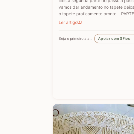
Nesta segunda parte do passo a pass
vamos dar andamento no tapete deix
o tapete praticamente pronto... PARTE
TAPETE REDONDO COM FLOR
Ler artigo
PRIMAVERA PASSO A PASSO PARTE 1
PARTE 3 - TAPETE REDONDO COM F
Seja o primeiro a apoiar
Apoiar com $Fios
PRIMAVERA PASSO A PASSO PARTE 3
FLOR PRIMAVERA PASSO A PASSO - 
PRIMAVERA PASSO A PASSO