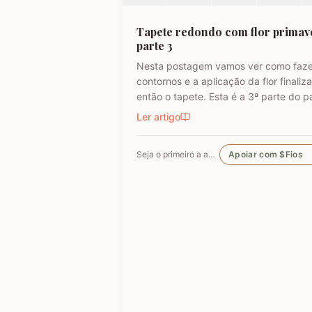
Tapete redondo com flor primav
parte 3
Nesta postagem vamos ver como faze
contornos e a aplicação da flor finaliz
então o tapete. Esta é a 3ª parte do p
a passo - Final, a primeira e segunda 
Ler artigo
do passo a passo você encontra aqui 
blog. PARTE 1 - TAPETE REDONDO C
Seja o primeiro a apoiar
Apoiar com $Fios
FLOR PRIMAVERA PASSO A PASSO P
1 PARTE 2 - TAPETE RE