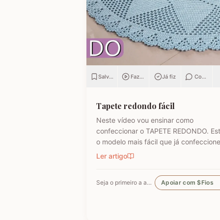
Salvar
Fazendo
Já fiz
Comenta
Tapete redondo fácil
Neste vídeo vou ensinar como
confeccionar o TAPETE REDONDO. Est
o modelo mais fácil que já confeccione
Se você não confecciona tapete redo
Ler artigo
com medo de não dar certo, comece 
este que tenho certeza, o resultado va
Seja o primeiro a apoiar
Apoiar com $Fios
surpreender você! Utilizei fio Barroco
Maxcolor nº6 em meu tapete, mas…