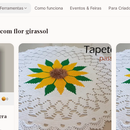
Ferramentas
Como funciona
Eventos & Feiras
Para Criad
com flor girassol
r
0
era