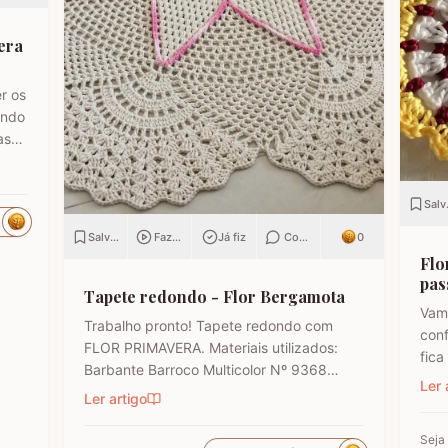
era
r os
ando
asso
parte
no
OM
Salv
ARTE
Salvar
Fazendo
Já fiz
Comentar
0
Flo
pas
Tapete redondo - Flor Bergamota
Vam
Trabalho pronto! Tapete redondo com
con
FLOR PRIMAVERA. Materiais utilizados:
fica
Barbante Barroco Multicolor Nº 9368
toal
Ler 
(Amarelo) Barbante Barroco Multicolor Nº
Ler artigo
Uma 
9284 (Rosa bebê) Barbante Barroco
de f
Multicolor Nº 9384 (verde claro) Barbante
algo