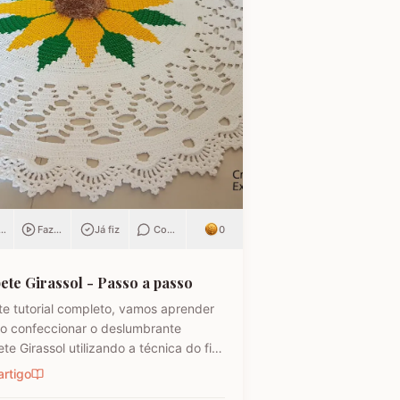
ar
Fazendo
Já fiz
Comentar
0
ete Girassol - Passo a passo
e tutorial completo, vamos aprender
o confeccionar o deslumbrante
te Girassol utilizando a técnica do fio
uzido. Este passo a passo detalhado
artigo
elaborado para ser um guia para