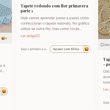
Tapete redondo com flor primavera
parte 1
Hoje vamos aprender passo a passo como
confeccionar o tapete redondo. No gráfico
utiliza-se outra flor, mas como vocês
podem ver em minhas postagens faço ele
Ler artigo
r
0
sempre com flores diferentes. Os
primeiros tapetes eu sempre fazia uma
Salv
Seja o primeiro a apoiar
Apoiar com $Fios
adaptação na base da flor para iniciar o
tapete a partir da flor, cada
Tap
- p
e é
i!
Olá!
ndo
aco
por
tuto
i
TAP
Ler 
Sem
que 
tap
mode