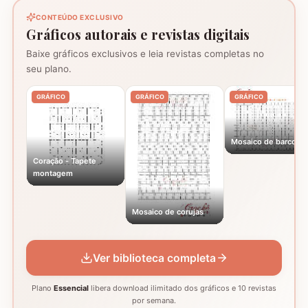
CONTEÚDO EXCLUSIVO
Gráficos autorais e revistas digitais
Baixe gráficos exclusivos e leia revistas completas no
seu plano.
GRÁFICO
GRÁFICO
GRÁFICO
Mosaico de barcos
Coração - Tapete
montagem
Mosaico de corujas
Ver biblioteca completa
Plano
Essencial
libera download ilimitado dos gráficos e 10 revistas
por semana.