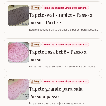
🔥
muitas dezenas viram essa semana
Artigo
Tapete oval simples - Passo a
passo - Parte 2
Esta é a segunda parte do passo a passo, para acessar
o início do tapete visite o link abaixo: Tapete oval
simples - Parte 1 A lista de materiais é para fazer o
tapete completo. ATENÇÃO: Não autorizo PAP’s e
🔥
muitas dezenas viram essa semana
Artigo
videoaulas, sujeito a processo por direitos autorais. Lei
Tapete rosa bebê - Passo a
nº 9.610. Você pode utilizar o…
passo
Neste passo a passo vamos aprender mais um tapete
que criei exclusivamente pra você que acompanha o site
croche.com.br - É o TAPETE ROSA BEBÊ,
confeccionado com o fio Barroco Maxcolor da Círculo
🔥
muitas dezenas viram essa semana
Artigo
S/A. Como disse antes, esta é uma versão exclusiva
Tapete grande para sala -
para o blog croche.com.br e não autorizo PAP’s e…
Passo a passo
No passo a passo de hoje vamos aprender a