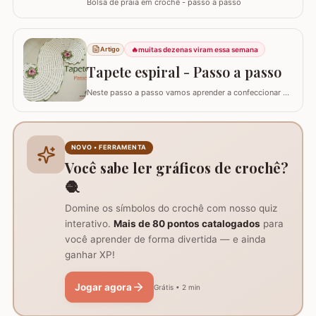
Bolsa de praia em crochê - passo a passo
🔥
muitas dezenas viram essa semana
Artigo
Tapete espiral - Passo a passo
Neste passo a passo vamos aprender a confeccionar o
TAPETE ESPIRAL. Um belíssimo trabalho que também
pode ser utilizado como trilho de mesa. Utilizei os fios
Barroco Maxcolor nº8 para o tapete e Barroco
multicolor para contorno, flores e folhas. Se for utilizar
NOVO • FERRAMENTA
como trilho de mesa aconselho um fio…
Você sabe ler gráficos de crochê?
🧶
Domine os símbolos do crochê com nosso quiz
interativo.
Mais de 80 pontos catalogados
para
você aprender de forma divertida — e ainda
ganhar XP!
Jogar agora
Grátis • 2 min