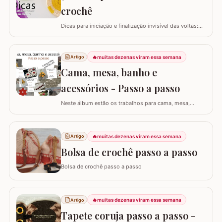
crochê
Dicas para iniciação e finalização invisível das voltas:
Ajustar a tensão do fio e usar truques específicos
garante um acabamento quase imperceptível nas
iniciações e finalizações das voltas, resultando em um
🔥
muitas dezenas viram essa semana
Artigo
trabalho mais elegante. Variações de pontos com o
Cama, mesa, banho e
falso ponto alto: Experimentar…
acessórios - Passo a passo
Neste álbum estão os trabalhos para cama, mesa,
banho e acessórios. Para ver o passo a passo basta
clicar nas imagens! Trilhos/caminhos e centro de mesa
Sousplat Puxa-saco e porta-pano de prato Squares para
🔥
muitas dezenas viram essa semana
Artigo
colcha de cama Outros Álbuns que temos no blog
Bolsa de crochê passo a passo
Bolsa de crochê passo a passo
🔥
muitas dezenas viram essa semana
Artigo
Tapete coruja passo a passo -