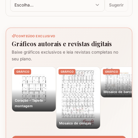
Escolha...
Sugerir
CONTEÚDO EXCLUSIVO
Gráficos autorais e revistas digitais
Baixe gráficos exclusivos e leia revistas completas no
seu plano.
GRÁFICO
GRÁFICO
GRÁFICO
Mosaico de barcos
Coração - Tapete
montagem
Mosaico de corujas