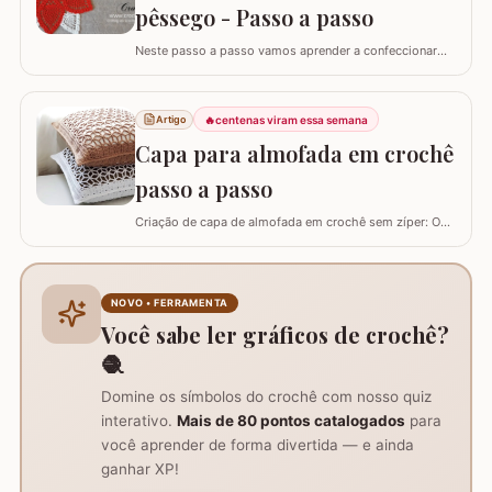
pêssego - Passo a passo
Neste passo a passo vamos aprender a confeccionar
um centro de mesa com a FLOR DE PÊSSEGO. Optei por
utilizar esta flor sem relevo para que não atrapalhe se
precisar colocar algo em cima. Para este trabalho
🔥
centenas viram essa semana
Artigo
utilizei os fios Duna da Círculo S.A. Você pode utilizar os
Capa para almofada em crochê
fios Barroco maxcolor, Barroco…
passo a passo
Criação de capa de almofada em crochê sem zíper: O
tutorial ensina como fazer uma capa de 50cm x 50cm,
prática para lavar e versátil, usando crochê com fio de
algodão para um acabamento bonito e resistente.
Materiais necessários para o projeto: São
NOVO • FERRAMENTA
imprescindíveis fio de algodão nº6, agulha de…
Você sabe ler gráficos de crochê?
🧶
Domine os símbolos do crochê com nosso quiz
interativo.
Mais de 80 pontos catalogados
para
você aprender de forma divertida — e ainda
ganhar XP!