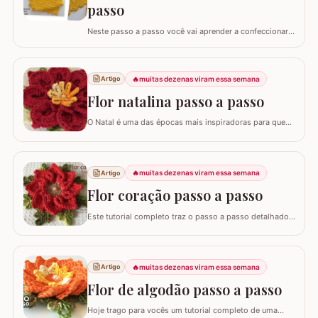
passo
Neste passo a passo você vai aprender a confeccionar
um lindo tapete utilizando apenas 1 novelo de Barroco
Maxcolor (400g/452 metros). Quem trabalha com este
fio com certeza sabe que a qualidade é indiscutível. É
🔥
muitas dezenas viram essa semana
Artigo
mais durável e possui cores vibrantes deixando
agregando ainda mais valor em nossas…
Flor natalina passo a passo
O Natal é uma das épocas mais inspiradoras para quem
faz artesanato, e nada simboliza melhor essa data do
que as flores vibrantes em tons de vermelho e dourado.
Hoje, vamos aprender o passo a passo da Flor Natalina,
uma criação belíssima da artesã Shirley Lucimar, que
🔥
muitas dezenas viram essa semana
Artigo
gentilmente compartilhou seu…
Flor coração passo a passo
Este tutorial completo traz o passo a passo detalhado
para você confeccionar a Flor Coração, uma peça
exuberante e versátil para aplicar em seus trabalhos.
Este guia para iniciantes apresenta uma adaptação com
8 pétalas, garantindo um formato mais cheio e
🔥
muitas dezenas viram essa semana
Artigo
arredondado, ideal para tapetes, mantas e…
Flor de algodão passo a passo
Hoje trago para vocês um tutorial completo de uma