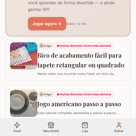
você aprender de forma divertida — e ainda
ganhar XP!
Jogar agora
Grátis • 2 min
🔥
muitas dezenas viram essa semana
Artigo
Bico de acabamento fácil para
tapete retangular ou quadrado
Neste vídeo vou mostrar como fazer um bico de
acabamento fácil para qualquer modelo de tapete
retangular ou quadrado. Fiz o bico de acabamento em 4
modelos de tapete com tamanhos e larguras diferentes
🔥
muitas dezenas viram essa semana
Artigo
e assim consigo explicar algumas formas fáceis de
adaptar para outros tamanhos. No vídeo utilizei…
Jogo americano passo a passo
Este tutorial completo apresenta o passo a passo
detalhado para você confeccionar um jogo americano
em crochê, um item indispensável para quem busca
praticidade e elegância na mesa posta. Este guia para
Feed
Meu Ateliê
Loja
Entrar
🔥
muitas dezenas viram essa semana
Artigo
iniciantes foi desenvolvido para que você consiga criar