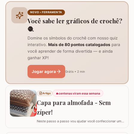
botão aprendi com a amiga Ângela Prates Crochê do
grupo Viciadas em crochê. Fiz o passo a passo com
NOVO • FERRAMENTA
algumas poucas diferenças e também para auxil
Você sabe ler gráficos de crochê?
🧶
Domine os símbolos do crochê com nosso quiz
interativo.
Mais de 80 pontos catalogados
para
você aprender de forma divertida — e ainda
ganhar XP!
Jogar agora
Grátis • 2 min
🔥
centenas viram essa semana
Artigo
Capa para almofada - Sem
zíper!
Neste passo a passo vou ajudar você confeccionar uma
capa para almofada que não utiliza zíper ou botão para
fechar. Ela é toda feita apenas em crochê mas, não