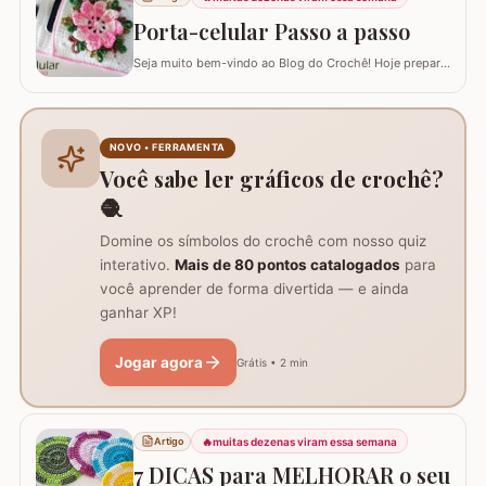
multicolor amarelo – 9368 Barbante barroco multicolor
Porta-celular Passo a passo
R
Seja muito bem-vindo ao Blog do Crochê! Hoje preparei
um tutorial completo de um acessório que é pura
praticidade: um PORTA-CELULAR em crochê. Além de
ser uma peça linda para guardar o aparelho e o
carregador dentro da bolsa, ele funciona como um
NOVO • FERRAMENTA
suporte inteligente na hora de carregar seu…
Você sabe ler gráficos de crochê?
🧶
Domine os símbolos do crochê com nosso quiz
interativo.
Mais de 80 pontos catalogados
para
você aprender de forma divertida — e ainda
ganhar XP!
Jogar agora
Grátis • 2 min
🔥
muitas dezenas viram essa semana
Artigo
7 DICAS para MELHORAR o seu