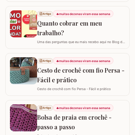
Samuel Ramos e hoje vamos aprender a confeccionar o
tapete camélia para o pé do vaso sanitário. Este passo
a passo foi elaborado com muito carinho para que você
🔥
muitas dezenas viram essa semana
Artigo
complete seu jogo de banheiro com perfeição. É uma
Quanto cobrar em meu
peça com encaixe preciso e um…
trabalho?
Uma das perguntas que eu mais recebo aqui no Blog do
Crochê, tanto de quem está começando quanto de
quem já tem estrada, é: "Samuel, quanto eu devo cobrar
pelas minhas peças?". Eu sei que muitas vezes o medo
🔥
muitas dezenas viram essa semana
Artigo
de cobrar o valor justo e não vender fala mais alto, mas
Cesto de crochê com fio Persa -
hoje eu quero te ajudar a mudar…
Fácil e prático
Cesto de crochê com fio Persa - Fácil e prático
🔥
muitas dezenas viram essa semana
Artigo
Bolsa de praia em crochê -
passo a passo