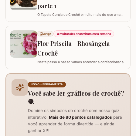
parte 1
O Tapete Coruja de Crochê é muito mais do que uma
peça utilitária; é um clássico que une a simbologia da
sabedoria com a delicadeza do feito à mão. Embora a
coruja real consiga girar o pescoço em 270°, a nossa
🔥
muitas dezenas viram essa semana
Artigo
versão em crochê é ainda mais versátil: podemos criá-
Flor Priscila - Rhosângela
la em todas as cores e estilos,…
Crochê
Neste passo a passo vamos aprender a confeccionar a
FLOR PRISCILA criada pela artesã Rhosângela. Para
conhecer, curtir e adquirir os trabalhos desta artesã
visite a página RHOSÂNGELA ARTES EM CROCHÊ e não
deixem de se inscrever em seu canal no YouTube –&gt;
NOVO • FERRAMENTA
AQUI. Já temos disponível aqui no blog…
Você sabe ler gráficos de crochê?
🧶
Domine os símbolos do crochê com nosso quiz
interativo.
Mais de 80 pontos catalogados
para
você aprender de forma divertida — e ainda
ganhar XP!