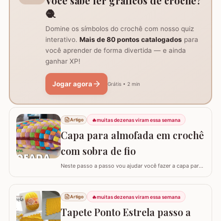
Você sabe ler gráficos de crochê?
🧶
Domine os símbolos do crochê com nosso quiz
interativo.
Mais de 80 pontos catalogados
para
você aprender de forma divertida — e ainda
ganhar XP!
Jogar agora
Grátis • 2 min
🔥
muitas dezenas viram essa semana
Artigo
Capa para almofada em crochê
com sobra de fio
Neste passo a passo vou ajudar você fazer a capa para
almofada com sobra de fios! Aqui no blog já tenho o
passo a passo do tapete, mas desta vez vou mostrar
como é super fácil fazer um modelo quadrado com as
🔥
muitas dezenas viram essa semana
Artigo
bordas retas. O passo a passo está bem detalhado,
Tapete Ponto Estrela passo a
mas se sentir alguma dificuldade deixe um…