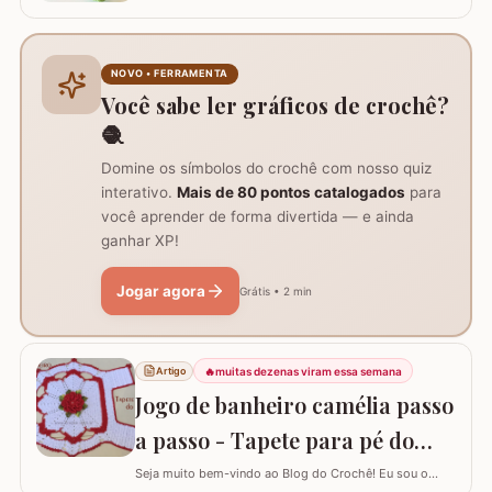
peça encantadora: a Flor de Algodão em crochê. Esta
flor possui 12 pétalas e uma base quadrada (square)
perfeitamente adaptada para facilitar a continuidade do
seu trabalho manual, seja em colchas, caminhos de
NOVO • FERRAMENTA
mesa ou tapetes. Vamos aprender com…
Você sabe ler gráficos de crochê?
🧶
Domine os símbolos do crochê com nosso quiz
interativo.
Mais de 80 pontos catalogados
para
você aprender de forma divertida — e ainda
ganhar XP!
Jogar agora
Grátis • 2 min
🔥
muitas dezenas viram essa semana
Artigo
Jogo de banheiro camélia passo
a passo - Tapete para pé do
vaso
Seja muito bem-vindo ao Blog do Crochê! Eu sou o