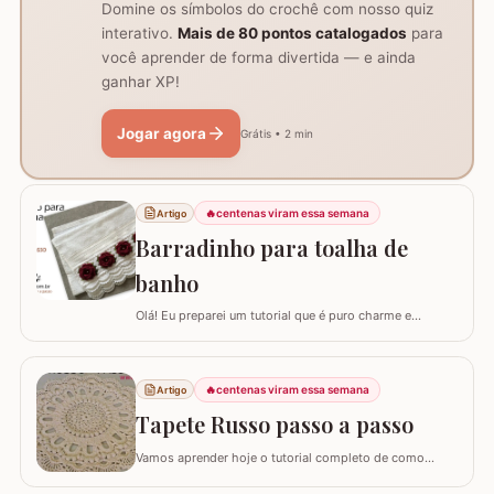
Domine os símbolos do crochê com nosso quiz
interativo.
Mais de 80 pontos catalogados
para
você aprender de forma divertida — e ainda
ganhar XP!
Jogar agora
Grátis • 2 min
🔥
centenas viram essa semana
Artigo
Barradinho para toalha de
banho
Olá! Eu preparei um tutorial que é puro charme e
sofisticação para o seu banheiro. Hoje, eu vou te ensinar
como confeccionar um Barradinho para Toalha de
Banho ou Toalha de Rosto passo a passo. Esse
🔥
centenas viram essa semana
Artigo
trabalho transforma uma peça simples em um item de
decoração de luxo, ideal para presentear ou para…
Tapete Russo passo a passo
Vamos aprender hoje o tutorial completo de como
confeccionar o maravilhoso TAPETE RUSSO REDONDO.