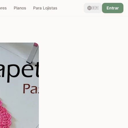
ores
Planos
Para Lojistas
Entrar
🇧🇷