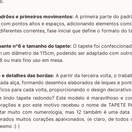
o.
adrões e primeiros movimentos:
A primeira parte do padrã
r com pontos altos e espaços, adicionando elementos como
iferentes correntes, fase inicial que define o formato do t
rbante nº6 e tamanho do tapete:
O tapete foi confecciona
em um diâmetro de 115cm, podendo ser adaptado com outro
8 ou mais fino uso em mesa.
e detalhes das bordas:
A partir da terceira volta, o trabal
cada alça, formando desenhos elaborados de leques e pont
icos para cada volta, proporcionando o design decorativo
te lindo tapete redondo? Este modelo é maravilhoso e c
orações e por este motivo recebeu o nome de TAPETE P
rtar muito com numerologia, mas 12 também é uma data 
erados muitos corações apaixonados. (e claro, de todos
esmo :) )