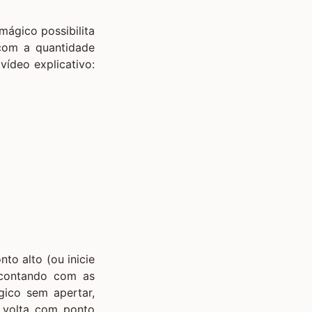
mágico possibilita
com a quantidade
ídeo explicativo:
to alto (ou inicie
 contando com as
gico sem apertar,
 volta com ponto