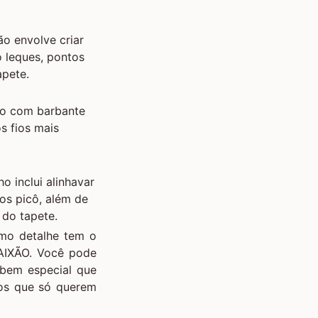
o envolve criar
 leques, pontos
apete.
do com barbante
s fios mais
ho inclui alinhavar
os picô, além de
 do tapete.
omo detalhe tem o
AIXÃO. Você pode
bem especial que
 os que só querem