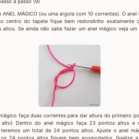
um
ANEL MÁGICO
(ou uma argola com 10 correntes). O anel 
e o centro do tapete fique bem redondinho exatamente 
 altos. Se ainda não sabe fazer um anel mágico veja um v
mágico faça duas correntes para dar altura do primeiro pon
 alto
) Dentro do anel mágico faça 23 pontos altos e
is teremos um total de 24 pontos altos. Ajuste o anel má
 os 24 pontos altos fiquem bem acomodados, finalize a