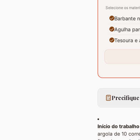
Selecione os materi
Barbante n
Agulha pa
Tesoura e 
Precifique
Início do trabalh
argola de 10 corr