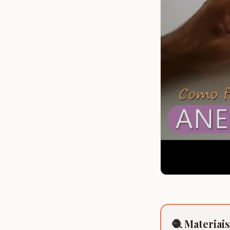
🧶 Materiai