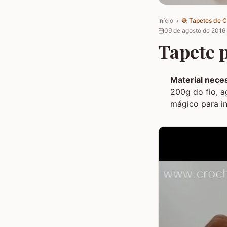
Início
›
🧶
Tapetes de 
09 de agosto de 2016
Tapete p
Material neces
200g do fio, a
mágico para in