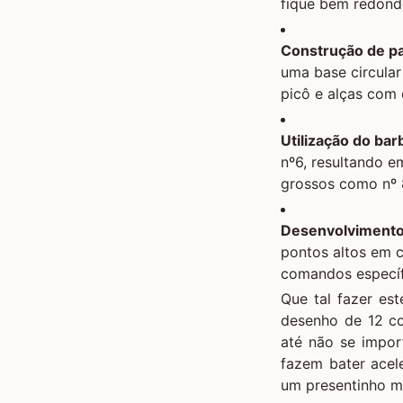
fique bem redond
Construção de p
uma base circula
picô e alças com d
Utilização do ba
nº6, resultando 
grossos como nº 
Desenvolvimento 
pontos altos em 
comandos específ
Que tal fazer es
desenho de 12 c
até não se impo
fazem bater acel
um presentinho m