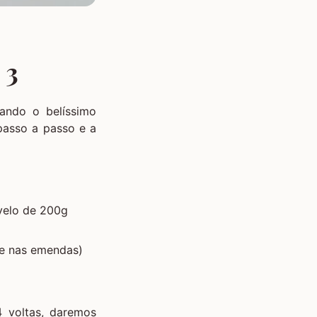
 3
nando o belíssimo
 passo a passo e a
velo de 200g
te nas emendas)
 voltas, daremos