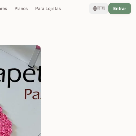
ores
Planos
Para Lojistas
Entrar
🇧🇷