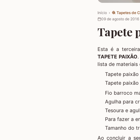
Início
›
🧶
Tapetes de 
09 de agosto de 2016
Tapete p
Esta é a terceir
TAPETE PAIXÃO
lista de materiais
Tapete paixão 
Tapete paixão 
Fio barroco ma
Agulha para c
Tesoura e agu
Para fazer a
e
Tamanho do tr
Ao concluir a s