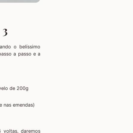
 3
nando o belíssimo
 passo a passo e a
velo de 200g
te nas emendas)
 voltas, daremos