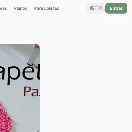
ores
Planos
Para Lojistas
Entrar
🇧🇷