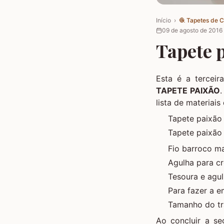
Início
›
🧶
Tapetes de 
09 de agosto de 2016
Tapete p
Esta é a terceir
TAPETE PAIXÃO
lista de materiais
Tapete paixão 
Tapete paixão 
Fio barroco ma
Agulha para c
Tesoura e agu
Para fazer a
e
Tamanho do tr
Ao concluir a s