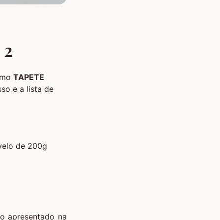
 2
simo
TAPETE
so e a lista de
velo de 200g
 o apresentado na