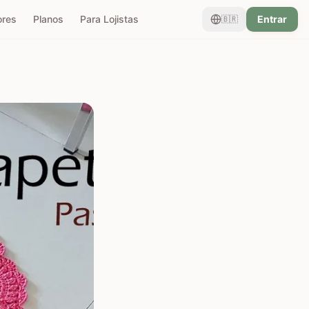
ores
Planos
Para Lojistas
Entrar
🇧🇷