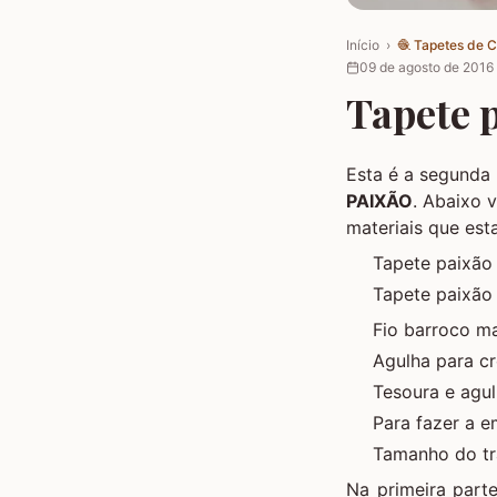
Início
›
🧶
Tapetes de 
09 de agosto de 2016
Tapete p
Esta é a segunda
PAIXÃO
. Abaixo 
materiais que est
Tapete paixão 
Tapete paixão 
Fio barroco ma
Agulha para c
Tesoura e agu
Para fazer a
e
Tamanho do tr
Na primeira part