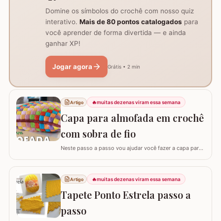
Domine os símbolos do crochê com nosso quiz
interativo.
Mais de 80 pontos catalogados
para
você aprender de forma divertida — e ainda
ganhar XP!
Jogar agora
Grátis • 2 min
🔥
muitas dezenas viram essa semana
Artigo
Capa para almofada em crochê
com sobra de fio
Neste passo a passo vou ajudar você fazer a capa para
almofada com sobra de fios! Aqui no blog já tenho o
passo a passo do tapete, mas desta vez vou mostrar
como é super fácil fazer um modelo quadrado com as
🔥
muitas dezenas viram essa semana
Artigo
bordas retas. O passo a passo está bem detalhado,
Tapete Ponto Estrela passo a
mas se sentir alguma dificuldade deixe um…
passo