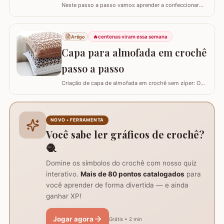
Neste passo a passo vamos aprender a confeccionar
um centro de mesa com a FLOR DE PÊSSEGO. Optei por
utilizar esta flor sem relevo para que não atrapalhe se
precisar colocar algo em cima. Para este trabalho
🔥
centenas viram essa semana
Artigo
utilizei os fios Duna da Círculo S.A. Você pode utilizar os
Capa para almofada em crochê
fios Barroco maxcolor, Barroco…
passo a passo
Criação de capa de almofada em crochê sem zíper: O
tutorial ensina como fazer uma capa de 50cm x 50cm,
prática para lavar e versátil, usando crochê com fio de
algodão para um acabamento bonito e resistente.
Materiais necessários para o projeto: São
NOVO • FERRAMENTA
imprescindíveis fio de algodão nº6, agulha de…
Você sabe ler gráficos de crochê?
🧶
Domine os símbolos do crochê com nosso quiz
interativo.
Mais de 80 pontos catalogados
para
você aprender de forma divertida — e ainda
ganhar XP!
Jogar agora
Grátis • 2 min