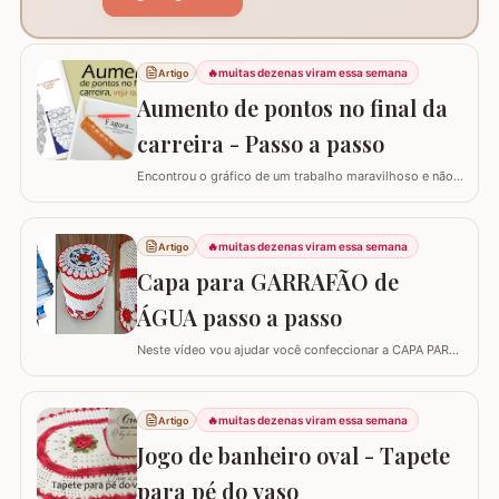
🔥
muitas dezenas viram essa semana
Artigo
Aumento de pontos no final da
carreira - Passo a passo
Encontrou o gráfico de um trabalho maravilhoso e não
está conseguindo fazer? Neste passo a passo vou
explicar de forma simples como interpretar o gráfico,
calcular a quantidade de correntes para iniciar um
🔥
muitas dezenas viram essa semana
Artigo
trabalho e aumentar a quantidade de pontos no início ou
Capa para GARRAFÃO de
no final da carreira. (Link para…
ÁGUA passo a passo
Neste vídeo vou ajudar você confeccionar a CAPA PARA
GARRAFÃO de água. Um modelo que sempre faz
sucesso agora com passo a passo super detalhado.
Esta capa veste bem um GARRAFÃO de 20 l e você pode
🔥
muitas dezenas viram essa semana
Artigo
diminuir a quantidade de flores para fazer a capa para
Jogo de banheiro oval - Tapete
um garrafão menor, aliás, se o seu ponto for…
para pé do vaso