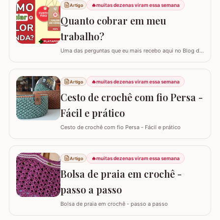
a passo foi elaborado com muito carinho para que você
🔥
muitas dezenas viram essa semana
Artigo
complete seu jogo de banheiro com perfeição. É uma
Quanto cobrar em meu
peça com encaixe preciso e um…
trabalho?
Uma das perguntas que eu mais recebo aqui no Blog do
Crochê, tanto de quem está começando quanto de
quem já tem estrada, é: "Samuel, quanto eu devo cobrar
pelas minhas peças?". Eu sei que muitas vezes o medo
🔥
muitas dezenas viram essa semana
Artigo
de cobrar o valor justo e não vender fala mais alto, mas
Cesto de crochê com fio Persa -
hoje eu quero te ajudar a mudar…
Fácil e prático
Cesto de crochê com fio Persa - Fácil e prático
🔥
muitas dezenas viram essa semana
Artigo
Bolsa de praia em crochê -
passo a passo
Bolsa de praia em crochê - passo a passo