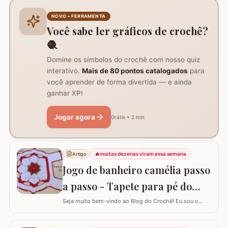
perfeitamente adaptada para facilitar a continuidade do
seu trabalho manual, seja em colchas, caminhos de
NOVO • FERRAMENTA
mesa ou tapetes. Vamos aprender com…
Você sabe ler gráficos de crochê?
🧶
Domine os símbolos do crochê com nosso quiz
interativo.
Mais de 80 pontos catalogados
para
você aprender de forma divertida — e ainda
ganhar XP!
Jogar agora
Grátis • 2 min
🔥
muitas dezenas viram essa semana
Artigo
Jogo de banheiro camélia passo
a passo - Tapete para pé do
vaso
Seja muito bem-vindo ao Blog do Crochê! Eu sou o
Samuel Ramos e hoje vamos aprender a confeccionar o
tapete camélia para o pé do vaso sanitário. Este passo