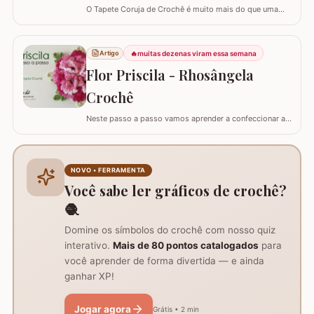
O Tapete Coruja de Crochê é muito mais do que uma
peça utilitária; é um clássico que une a simbologia da
sabedoria com a delicadeza do feito à mão. Embora a
coruja real consiga girar o pescoço em 270°, a nossa
🔥
muitas dezenas viram essa semana
Artigo
versão em crochê é ainda mais versátil: podemos criá-
Flor Priscila - Rhosângela
la em todas as cores e estilos,…
Crochê
Neste passo a passo vamos aprender a confeccionar a
FLOR PRISCILA criada pela artesã Rhosângela. Para
conhecer, curtir e adquirir os trabalhos desta artesã
visite a página RHOSÂNGELA ARTES EM CROCHÊ e não
deixem de se inscrever em seu canal no YouTube –&gt;
NOVO • FERRAMENTA
AQUI. Já temos disponível aqui no blog…
Você sabe ler gráficos de crochê?
🧶
Domine os símbolos do crochê com nosso quiz
interativo.
Mais de 80 pontos catalogados
para
você aprender de forma divertida — e ainda
ganhar XP!
Jogar agora
Grátis • 2 min