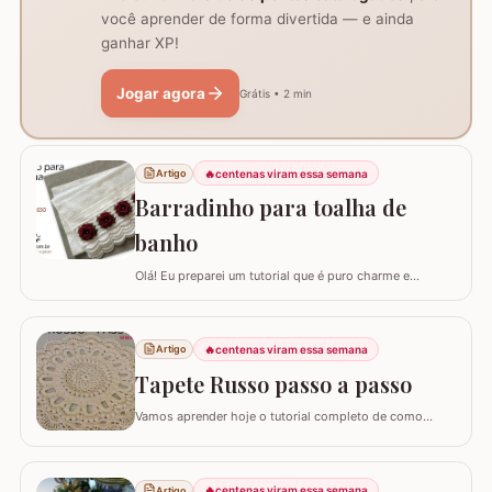
você aprender de forma divertida — e ainda
ganhar XP!
Jogar agora
Grátis • 2 min
🔥
centenas viram essa semana
Artigo
Barradinho para toalha de
banho
Olá! Eu preparei um tutorial que é puro charme e
sofisticação para o seu banheiro. Hoje, eu vou te ensinar
como confeccionar um Barradinho para Toalha de
Banho ou Toalha de Rosto passo a passo. Esse
🔥
centenas viram essa semana
Artigo
trabalho transforma uma peça simples em um item de
decoração de luxo, ideal para presentear ou para…
Tapete Russo passo a passo
Vamos aprender hoje o tutorial completo de como
confeccionar o maravilhoso TAPETE RUSSO REDONDO.
Este modelo em crochê, apesar de possuir muitos
detalhes e texturas, não é difícil de fazer; as imagens e
🔥
centenas viram essa semana
Artigo