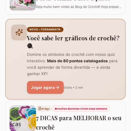
Seja muito bem-vindo ao Blog do Crochê! Hoje preparei
um tutorial completo de um acessório que é pura
praticidade: um PORTA-CELULAR em crochê. Além de
ser uma peça linda para guardar o aparelho e o
carregador dentro da bolsa, ele funciona como um
NOVO • FERRAMENTA
suporte inteligente na hora de carregar seu…
Você sabe ler gráficos de crochê?
🧶
Domine os símbolos do crochê com nosso quiz
interativo.
Mais de 80 pontos catalogados
para
você aprender de forma divertida — e ainda
ganhar XP!
Jogar agora
Grátis • 2 min
🔥
muitas dezenas viram essa semana
Artigo
7 DICAS para MELHORAR o seu
crochê