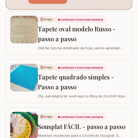
🔥
centenas viram essa semana
Artigo
Tapete oval modelo Russo -
passo a passo
Olá! No tutorial detalhado de hoje, vamos aprender
como confeccionar este lindo TAPETE OVAL MODELO
RUSSO. Recentemente, postamos aqui no blog a versão
redonda deste modelo, e você pode conferir clicando
🔥
centenas viram essa semana
Artigo
AQUI. Este é um trabalho clássico que combina com
Tapete quadrado simples -
vários ambientes e é uma excelente…
Passo a passo
Olá, que alegria ter você aqui no Blog do Crochê! Hoje
preparei um tutorial completo para confeccionarmos
juntos o TAPETE QUADRADO SIMPLES. Este é um
modelo clássico, super fácil de executar e muito
🔥
centenas viram essa semana
Artigo
versátil, pois permite que você adapte o tamanho
conforme a sua necessidade, garantindo que o…
Sousplat FÁCIL - passo a passo
Materiais essenciais para o Crochê do Sousplat: O