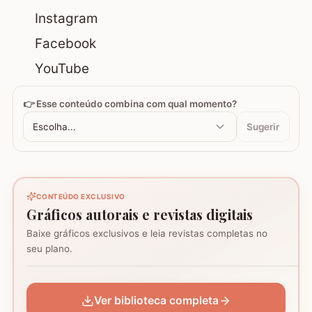
Instagram
Facebook
YouTube
👉 Esse conteúdo combina com qual momento?
Escolha...
Sugerir
CONTEÚDO EXCLUSIVO
Gráficos autorais e revistas digitais
Baixe gráficos exclusivos e leia revistas completas no
Coração - Tapete
seu plano.
montagem
Mosaico de corujas
Mosaico de barcos
GRÁFICO
GRÁFICO
GRÁFICO
Ver biblioteca completa