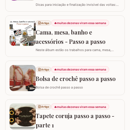
Dicas para iniciação e finalização invisível das voltas:
Ajustar a tensão do fio e usar truques específicos
garante um acabamento quase imperceptível nas
iniciações e finalizações das voltas, resultando em um
🔥
muitas dezenas viram essa semana
Artigo
trabalho mais elegante. Variações de pontos com o
Cama, mesa, banho e
falso ponto alto: Experimentar…
acessórios - Passo a passo
Neste álbum estão os trabalhos para cama, mesa,
banho e acessórios. Para ver o passo a passo basta
clicar nas imagens! Trilhos/caminhos e centro de mesa
Sousplat Puxa-saco e porta-pano de prato Squares para
🔥
muitas dezenas viram essa semana
Artigo
colcha de cama Outros Álbuns que temos no blog
Bolsa de crochê passo a passo
Bolsa de crochê passo a passo
🔥
muitas dezenas viram essa semana
Artigo
Tapete coruja passo a passo -
parte 1