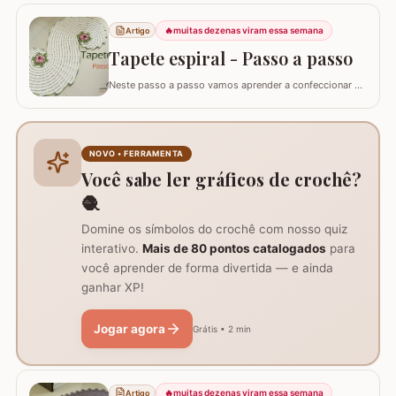
🔥
muitas dezenas viram essa semana
Artigo
Tapete espiral - Passo a passo
Neste passo a passo vamos aprender a confeccionar o
TAPETE ESPIRAL. Um belíssimo trabalho que também
pode ser utilizado como trilho de mesa. Utilizei os fios
Barroco Maxcolor nº8 para o tapete e Barroco
multicolor para contorno, flores e folhas. Se for utilizar
NOVO • FERRAMENTA
como trilho de mesa aconselho um fio…
Você sabe ler gráficos de crochê?
🧶
Domine os símbolos do crochê com nosso quiz
interativo.
Mais de 80 pontos catalogados
para
você aprender de forma divertida — e ainda
ganhar XP!
Jogar agora
Grátis • 2 min
🔥
muitas dezenas viram essa semana
Artigo