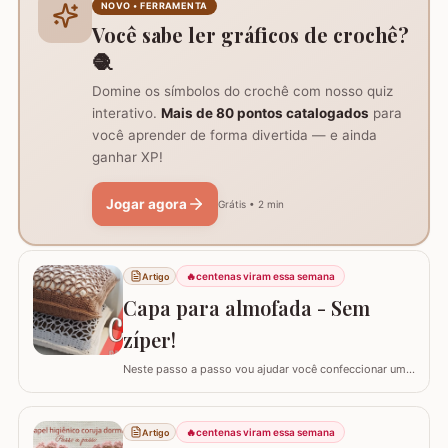
NOVO • FERRAMENTA
algumas poucas diferenças e também para auxil
Você sabe ler gráficos de crochê?
🧶
Domine os símbolos do crochê com nosso quiz
interativo.
Mais de 80 pontos catalogados
para
você aprender de forma divertida — e ainda
ganhar XP!
Jogar agora
Grátis • 2 min
🔥
centenas viram essa semana
Artigo
Capa para almofada - Sem
zíper!
Neste passo a passo vou ajudar você confeccionar uma
capa para almofada que não utiliza zíper ou botão para
fechar. Ela é toda feita apenas em crochê mas, não
vamos abrir mão da praticidade de tirar a capa quando
🔥
centenas viram essa semana
Artigo
precisar lavar. Utilizei o fio Barroco Maxcolor nº6 da