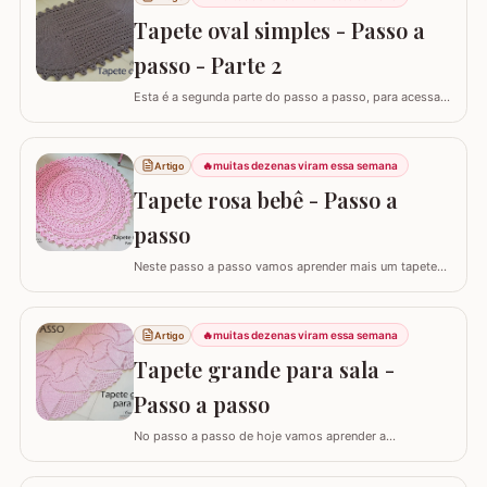
Tapete oval simples - Passo a
passo - Parte 2
Esta é a segunda parte do passo a passo, para acessar
o início do tapete visite o link abaixo: Tapete oval
simples - Parte 1 A lista de materiais é para fazer o
tapete completo. ATENÇÃO: Não autorizo PAP’s e
🔥
muitas dezenas viram essa semana
Artigo
videoaulas, sujeito a processo por direitos autorais. Lei
Tapete rosa bebê - Passo a
nº 9.610. Você pode utilizar o…
passo
Neste passo a passo vamos aprender mais um tapete
que criei exclusivamente pra você que acompanha o site
croche.com.br - É o TAPETE ROSA BEBÊ,
confeccionado com o fio Barroco Maxcolor da Círculo
🔥
muitas dezenas viram essa semana
Artigo
S/A. Como disse antes, esta é uma versão exclusiva
Tapete grande para sala -
para o blog croche.com.br e não autorizo PAP’s e…
Passo a passo
No passo a passo de hoje vamos aprender a
confeccionar este magnífico TAPETE GRANDE PARA
SALA. Trata-se de uma peça imponente e cheia de