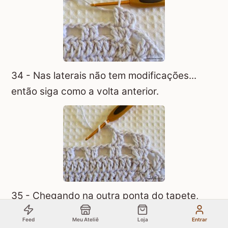
34 - Nas laterais não tem modificações...
então siga como a volta anterior.
35 - Chegando na outra ponta do tapete,
não se esqueça.. no ponto alto do meio de
Feed
Meu Ateliê
Loja
Entrar
cada grupinho precisa ser feito o aumento...