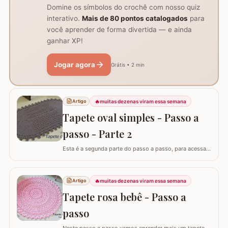
Domine os símbolos do crochê com nosso quiz
interativo.
Mais de 80 pontos catalogados
para
você aprender de forma divertida — e ainda
ganhar XP!
Jogar agora
Grátis • 2 min
🔥
muitas dezenas viram essa semana
Artigo
Tapete oval simples - Passo a
passo - Parte 2
Esta é a segunda parte do passo a passo, para acessar
o início do tapete visite o link abaixo: Tapete oval
simples - Parte 1 A lista de materiais é para fazer o
tapete completo. ATENÇÃO: Não autorizo PAP’s e
🔥
muitas dezenas viram essa semana
Artigo
videoaulas, sujeito a processo por direitos autorais. Lei
Tapete rosa bebê - Passo a
nº 9.610. Você pode utilizar o…
passo