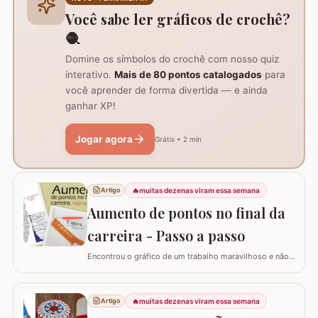
AQUI. Já temos disponível aqui no blog…
Você sabe ler gráficos de crochê?
🧶
Domine os símbolos do crochê com nosso quiz
interativo.
Mais de 80 pontos catalogados
para
você aprender de forma divertida — e ainda
ganhar XP!
Jogar agora
Grátis • 2 min
🔥
muitas dezenas viram essa semana
Artigo
Aumento de pontos no final da
carreira - Passo a passo
Encontrou o gráfico de um trabalho maravilhoso e não
está conseguindo fazer? Neste passo a passo vou
explicar de forma simples como interpretar o gráfico,
calcular a quantidade de correntes para iniciar um
🔥
muitas dezenas viram essa semana
Artigo
trabalho e aumentar a quantidade de pontos no início ou