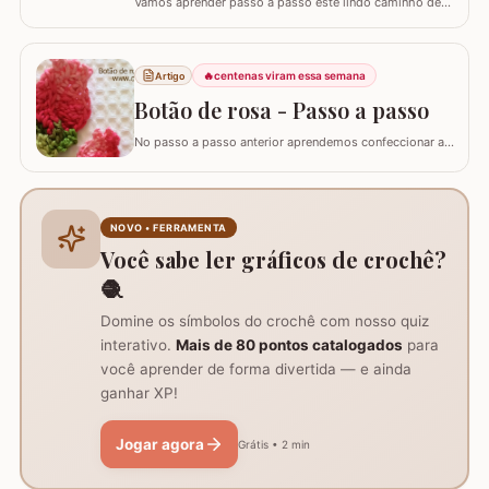
Vamos aprender passo a passo este lindo caminho de
mesa que fiz inspirado no trabalho da artesã Marli
Sauberlich Crochêt. Utilizei fio Duna e flor Camélia Fio
Duna Branco 8001 (4 novelos de 340m ou 8 de 140m)
🔥
centenas viram essa semana
Artigo
Fio Duna Vermelho 3542 (1 novelo de 340m) Fio Duna
Verde 9392 (apenas para as folhas)…
Botão de rosa - Passo a passo
No passo a passo anterior aprendemos confeccionar a
flor que compõe este ramo, agora vamos aprender
passo a passo este lindo botão de rosa em crochê. Este
botão aprendi com a amiga Ângela Prates Crochê do
grupo Viciadas em crochê. Fiz o passo a passo com
NOVO • FERRAMENTA
algumas poucas diferenças e também para auxil
Você sabe ler gráficos de crochê?
🧶
Domine os símbolos do crochê com nosso quiz
interativo.
Mais de 80 pontos catalogados
para
você aprender de forma divertida — e ainda
ganhar XP!
Jogar agora
Grátis • 2 min