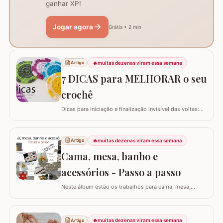
ganhar XP!
Jogar agora
Grátis • 2 min
🔥
muitas dezenas viram essa semana
Artigo
7 DICAS para MELHORAR o seu
crochê
Dicas para iniciação e finalização invisível das voltas:
Ajustar a tensão do fio e usar truques específicos
garante um acabamento quase imperceptível nas
iniciações e finalizações das voltas, resultando em um
🔥
muitas dezenas viram essa semana
Artigo
trabalho mais elegante. Variações de pontos com o
Cama, mesa, banho e
falso ponto alto: Experimentar…
acessórios - Passo a passo
Neste álbum estão os trabalhos para cama, mesa,
banho e acessórios. Para ver o passo a passo basta
clicar nas imagens! Trilhos/caminhos e centro de mesa
Sousplat Puxa-saco e porta-pano de prato Squares para
🔥
muitas dezenas viram essa semana
Artigo
colcha de cama Outros Álbuns que temos no blog