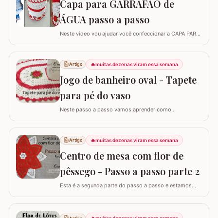
Capa para GARRAFÃO de
no final da carreira. (Link para…
ÁGUA passo a passo
Neste vídeo vou ajudar você confeccionar a CAPA PARA
GARRAFÃO de água. Um modelo que sempre faz
sucesso agora com passo a passo super detalhado.
Esta capa veste bem um GARRAFÃO de 20 l e você pode
🔥
muitas dezenas viram essa semana
Artigo
diminuir a quantidade de flores para fazer a capa para
Jogo de banheiro oval - Tapete
um garrafão menor, aliás, se o seu ponto for…
para pé do vaso
Neste passo a passo vamos aprender como
confeccionar o TAPETE PARA O PÉ DO VASO que
compõe o jogo de banheiro oval. Este jogo de banheiro
foi uma adaptação que fiz de um modelo de tapete e o
🔥
muitas dezenas viram essa semana
Artigo
passo a passo do TAPETE DO LAVABO já está
Centro de mesa com flor de
disponível aqui no blog, confira nos links abaixo! Jogo
de…
pêssego - Passo a passo parte 2
Esta é a segunda parte do passo a passo e estamos
confeccionando o centro de mesa com flor de pêssego.
Se está procurando o início do trabalho visite o link
abaixo onde também temos a lista completa de