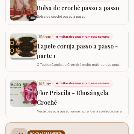
Bolsa de crochê passo a passo
Bolsa de crochê passo a passo
🔥
muitas dezenas viram essa semana
Artigo
Tapete coruja passo a passo -
parte 1
O Tapete Coruja de Crochê é muito mais do que uma
peça utilitária; é um clássico que une a simbologia da
sabedoria com a delicadeza do feito à mão. Embora a
coruja real consiga girar o pescoço em 270°, a nossa
🔥
muitas dezenas viram essa semana
Artigo
versão em crochê é ainda mais versátil: podemos criá-
Flor Priscila - Rhosângela
la em todas as cores e estilos,…
Crochê
Neste passo a passo vamos aprender a confeccionar a
FLOR PRISCILA criada pela artesã Rhosângela. Para
conhecer, curtir e adquirir os trabalhos desta artesã
visite a página RHOSÂNGELA ARTES EM CROCHÊ e não
deixem de se inscrever em seu canal no YouTube –&gt;
NOVO • FERRAMENTA