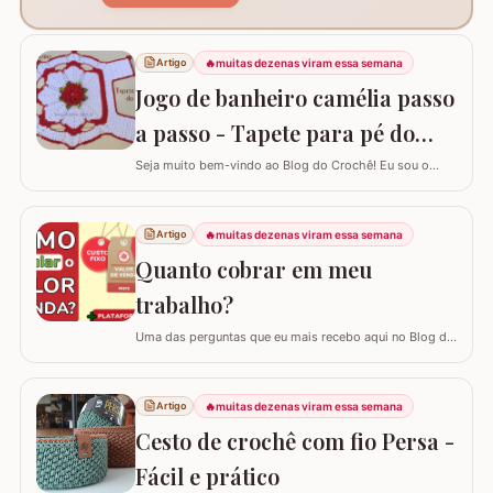
🔥
muitas dezenas viram essa semana
Artigo
Jogo de banheiro camélia passo
a passo - Tapete para pé do
vaso
Seja muito bem-vindo ao Blog do Crochê! Eu sou o
Samuel Ramos e hoje vamos aprender a confeccionar o
tapete camélia para o pé do vaso sanitário. Este passo
a passo foi elaborado com muito carinho para que você
🔥
muitas dezenas viram essa semana
Artigo
complete seu jogo de banheiro com perfeição. É uma
Quanto cobrar em meu
peça com encaixe preciso e um…
trabalho?
Uma das perguntas que eu mais recebo aqui no Blog do
Crochê, tanto de quem está começando quanto de
quem já tem estrada, é: "Samuel, quanto eu devo cobrar
pelas minhas peças?". Eu sei que muitas vezes o medo
🔥
muitas dezenas viram essa semana
Artigo
de cobrar o valor justo e não vender fala mais alto, mas
Cesto de crochê com fio Persa -
hoje eu quero te ajudar a mudar…
Fácil e prático