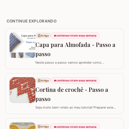
CONTINUE EXPLORANDO
🔥
centenas viram essa semana
Artigo
Capa para Almofada - Passo a
passo
Neste passo a passo vamos aprender como
confeccionar a CAPA PARA ALMOFADA com leques
intercalados. Fiz a capa para almofada de 40 x 40 e
seguindo o passo a passo você consegue adaptar para
🔥
centenas viram essa semana
Artigo
o tamanho desejado. Utilizei o fio Barroco Maxcolor da
Cortina de crochê - Passo a
Círculo S/A. Um fio extremamente macio por ser 100%…
passo
Seja muito bem-vindo ao meu tutorial! Preparei este
tutorial completo e detalhado para você confeccionar
uma peça versátil e encantadora. Hoje, vamos aprender
todos os passos para criar uma linda CORTINA DE
🔥
centenas viram essa semana
Artigo
CROCHÊ, um modelo clássico que também pode ser