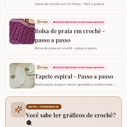
Cesto de crochê com fio Persa - Fácil e prático
🔥
muitas dezenas viram essa semana
Artigo
Bolsa de praia em crochê -
passo a passo
Bolsa de praia em crochê - passo a passo
🔥
muitas dezenas viram essa semana
Artigo
Tapete espiral - Passo a passo
Neste passo a passo vamos aprender a confeccionar o
TAPETE ESPIRAL. Um belíssimo trabalho que também
pode ser utilizado como trilho de mesa. Utilizei os fios
Barroco Maxcolor nº8 para o tapete e Barroco
multicolor para contorno, flores e folhas. Se for utilizar
NOVO • FERRAMENTA
como trilho de mesa aconselho um fio…
Você sabe ler gráficos de crochê?
🧶