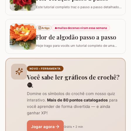
Este tutorial completo traz o passo a passo detalhado
para você confeccionar a Flor Coração, uma peça
exuberante e versátil para aplicar em seus trabalhos.
Este guia para iniciantes apresenta uma adaptação com
8 pétalas, garantindo um formato mais cheio e
🔥
muitas dezenas viram essa semana
Artigo
arredondado, ideal para tapetes, mantas e…
Flor de algodão passo a passo
Hoje trago para vocês um tutorial completo de uma
peça encantadora: a Flor de Algodão em crochê. Esta
flor possui 12 pétalas e uma base quadrada (square)
perfeitamente adaptada para facilitar a continuidade do
seu trabalho manual, seja em colchas, caminhos de
NOVO • FERRAMENTA
mesa ou tapetes. Vamos aprender com…
Você sabe ler gráficos de crochê?
🧶
Domine os símbolos do crochê com nosso quiz
interativo.
Mais de 80 pontos catalogados
para
você aprender de forma divertida — e ainda
ganhar XP!
Jogar agora
Grátis • 2 min