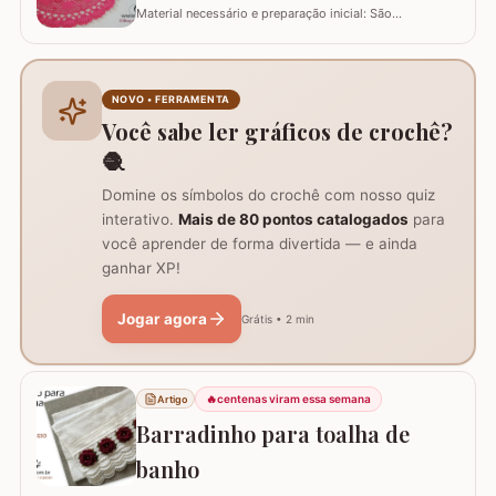
Material necessário e preparação inicial: São
necessários dois novelos de 400g e um de 200g do fio,
agulha de crochê 3.0mm, tesoura, agulha de tapeceiro,
além de um anel mágico para iniciar o trabalho. Início
do trabalho e formação do centro do tapete: Comece
NOVO • FERRAMENTA
com um anel mágico ou uma argola de 10…
Você sabe ler gráficos de crochê?
🧶
Domine os símbolos do crochê com nosso quiz
interativo.
Mais de 80 pontos catalogados
para
você aprender de forma divertida — e ainda
ganhar XP!
Jogar agora
Grátis • 2 min
🔥
centenas viram essa semana
Artigo
Barradinho para toalha de
banho