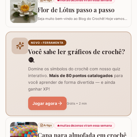
🔥
muitas dezenas viram essa semana
Artigo
materiais. Centro de mesa com flor de pêssego - Parte 1
Tamanho do trabalho pronto: 60 cm de…
Flor de Lótus passo a passo
Seja muito bem-vindo ao Blog do Crochê! Hoje vamos
aprender, através deste tutorial completo, como
confeccionar a belíssima Flor de Lótus em crochê. Este
passo a passo detalhado foi preparado para que você
crie uma peça volumosa e encantadora, perfeita para
NOVO • FERRAMENTA
trilhos de mesa, aplicações em tapetes ou…
Você sabe ler gráficos de crochê?
🧶
Domine os símbolos do crochê com nosso quiz
interativo.
Mais de 80 pontos catalogados
para
você aprender de forma divertida — e ainda
ganhar XP!
Jogar agora
Grátis • 2 min
🔥
muitas dezenas viram essa semana
Artigo
Capa para almofada em crochê