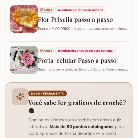
utilizando a técnica do ponto pipoca.
🔥
centenas viram essa semana
Artigo
Flor Priscila passo a passo
Esta é a FLOR PRISCILA passo a passo, uma belíssima
criação da artesã LUCIANA DE ASSUNÇÃO que
gentilmente nos presenteou com a possibilidade de
postar o passo a passo aqui. Uma flor que com certeza
vai valorizar seus trabalhos. Barbante barroco
🔥
muitas dezenas viram essa semana
Artigo
multicolor amarelo – 9368 Barbante barroco multicolor
Porta-celular Passo a passo
R
Seja muito bem-vindo ao Blog do Crochê! Hoje preparei
um tutorial completo de um acessório que é pura
praticidade: um PORTA-CELULAR em crochê. Além de
ser uma peça linda para guardar o aparelho e o
carregador dentro da bolsa, ele funciona como um
NOVO • FERRAMENTA
suporte inteligente na hora de carregar seu…
Você sabe ler gráficos de crochê?
🧶
Domine os símbolos do crochê com nosso quiz
interativo.
Mais de 80 pontos catalogados
para
você aprender de forma divertida — e ainda