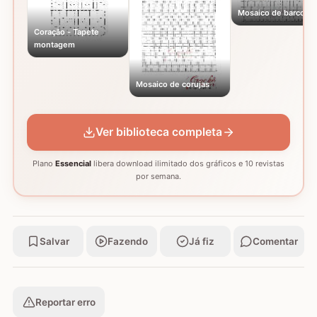
Mosaico de barcos
Coração - Tapete
montagem
Mosaico de corujas
Ver biblioteca completa
Plano
Essencial
libera download ilimitado dos gráficos e 10 revistas
por semana.
Salvar
Fazendo
Já fiz
Comentar
Reportar erro