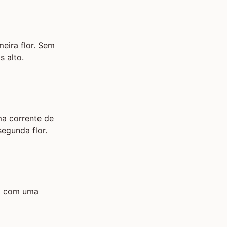
eira flor. Sem
s alto.
ma corrente de
egunda flor.
to com uma