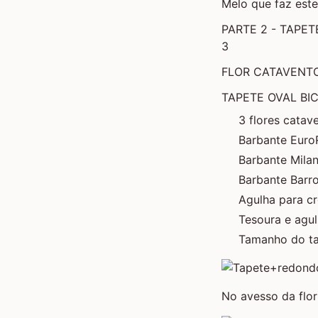
Melo que faz est
PARTE 2 -
TAPET
3
FLOR CATAVENT
TAPETE OVAL BI
3 flores catav
Barbante Euro
Barbante Mila
Barbante Barr
Agulha para c
Tesoura e agu
Tamanho do t
No avesso da flor