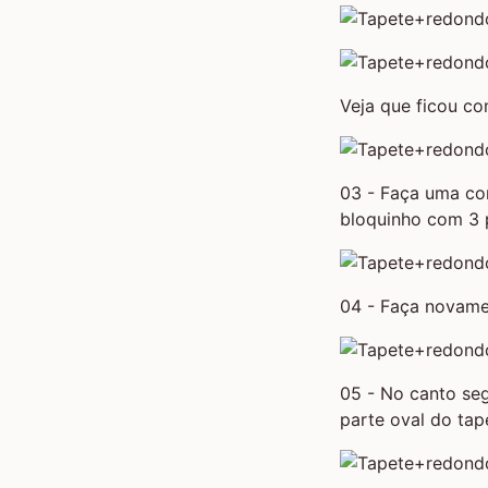
Veja que ficou co
03 - Faça uma co
bloquinho com 3 p
04 - Faça novamen
05 - No canto seg
parte oval do tap