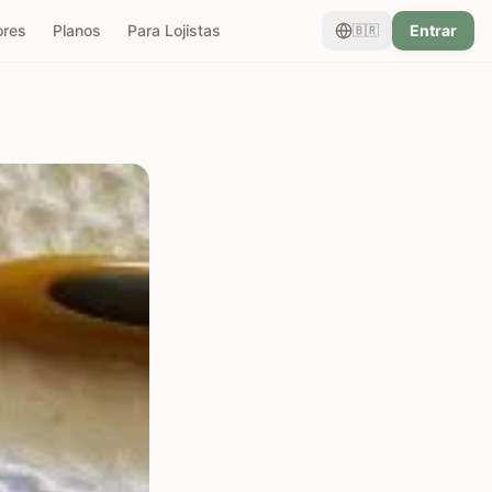
ores
Planos
Para Lojistas
Entrar
🇧🇷