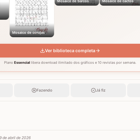
Mosaico de barcos
Mosaico de cactos
Mosaico de corujas
Ver biblioteca completa
Plano
Essencial
libera download ilimitado dos gráficos e 10 revistas por semana.
Fazendo
Já fiz
9 de abril de 2026