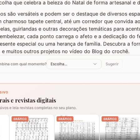
olha que celebra a beleza do Natal de forma artesanal e d
nos são versáteis e podem ser o destaque de diversos espa
 charmoso tapete central, até um corredor que convida ao 
las, guirlandas e outras decorações temáticas para acent
 embelezar, cada ponto carrega o afeto e a dedicação do f
sente especial ou uma herança de família. Descubra a for
e muitos outros projetos no vídeo do Blog do crochê.
ombina com qual momento?
Escolha...
Sugerir
SIVO
ais e revistas digitais
sivos e leia revistas completas no seu plano.
GRÁFICO
GRÁFICO
GRÁFICO