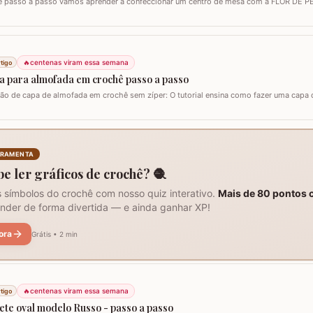
e passo a passo vamos aprender a confeccionar um centro de mesa com a FLOR DE P
zar esta flor sem relevo para que não atrapalhe se precisar colocar algo em cima. Para e
Duna da Círculo S.A. Você pode utilizar os fios Barroco maxcolor, Barroco…
🔥
centenas viram essa semana
tigo
a para almofada em crochê passo a passo
ção de capa de almofada em crochê sem zíper: O tutorial ensina como fazer uma capa
ca para lavar e versátil, usando crochê com fio de algodão para um acabamento bonito 
sários para o projeto: São imprescindíveis fio de algodão nº6, agulha de…
RRAMENTA
be ler gráficos de crochê? 🧶
 símbolos do crochê com nosso quiz interativo.
Mais de 80 pontos 
nder de forma divertida — e ainda ganhar XP!
ora
Grátis • 2 min
🔥
centenas viram essa semana
tigo
ete oval modelo Russo - passo a passo