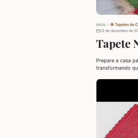
Início
›
🧶
Tapetes de 
23 de dezembro de 2
Tapete 
Prepare a casa pa
transformando qu