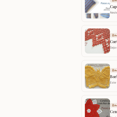
Ar
Cap
Nest
capa
Utili
Ar
Cort
Seja 
peça
mode
Ar
Bor
Este
croch
como
Ar
Cen