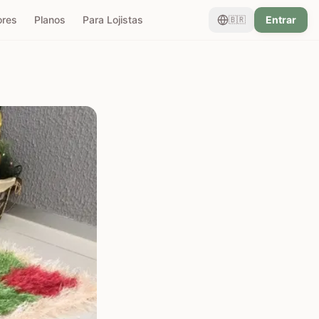
ores
Planos
Para Lojistas
Entrar
🇧🇷