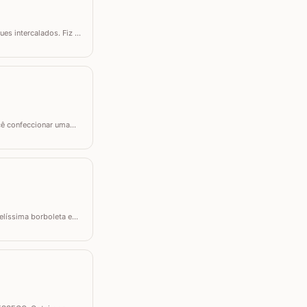
s intercalados. Fiz a
 tamanho desejado.
ocê confeccionar uma
a CORTINA DE CROCHÊ, um
belíssima borboleta em
l que pode ser utilizada