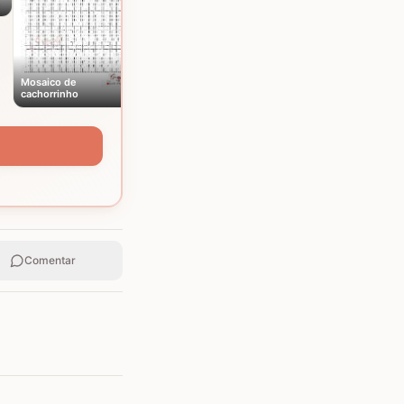
Mosaico de
cachorrinho
Comentar