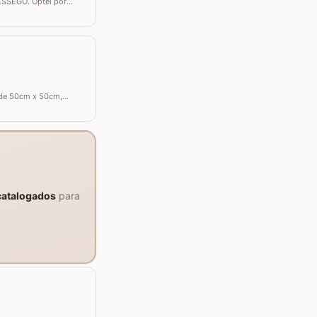
ÊSSEGO. Optei por
ste trabalho utilizei os
 de 50cm x 50cm,
e resistente. Materiais
catalogados
para