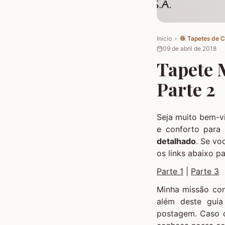
Início
›
🧶
Tapetes de 
09 de abril de 2018
Tapete M
Parte 2
Seja muito bem-v
e conforto para 
detalhado
. Se vo
os links abaixo p
Parte 1
|
Parte 3
Minha missão como
além deste guia
postagem. Caso q