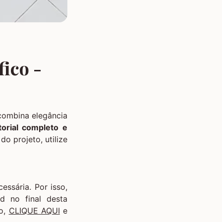
fico -
combina elegância
orial completo e
o projeto, utilize
ssária. Por isso,
d no final desta
io,
CLIQUE AQUI
e