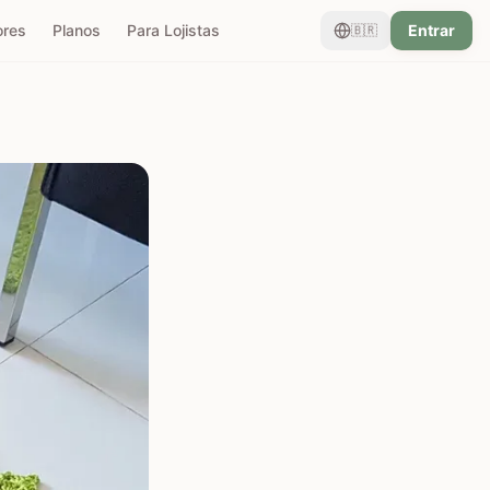
ores
Planos
Para Lojistas
Entrar
🇧🇷