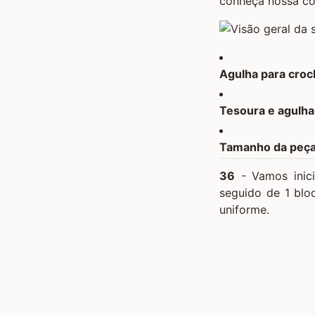
conheça nossa col
Agulha para cro
Tesoura e agulha
Tamanho da peça 
36
- Vamos inici
seguido de 1 blo
uniforme.