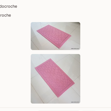
docroche
croche