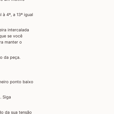
 à 4ª, a 13ª igual
ira intercalada
 que se você
ara manter o
io da peça.
meiro ponto baixo
. Siga
do da sua tensão