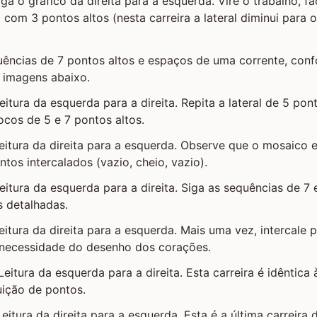
Siga o gráfico da direita para a esquerda. Vire o trabalho, f
l com 3 pontos altos (nesta carreira a lateral diminui para 
quências de 7 pontos altos e espaços de uma corrente, con
 imagens abaixo.
Leitura da esquerda para a direita. Repita a lateral de 5 pon
ocos de 5 e 7 pontos altos.
 Leitura da direita para a esquerda. Observe que o mosaico 
tos intercalados (vazio, cheio, vazio).
Leitura da esquerda para a direita. Siga as sequências de 7
 detalhadas.
Leitura da direita para a esquerda. Mais uma vez, intercale 
 necessidade do desenho dos corações.
 Leitura da esquerda para a direita. Esta carreira é idêntica
uição de pontos.
 Leitura da direita para a esquerda. Esta é a última carreir