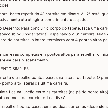
ções.
ora, basta repetir da 4ª carreira em diante. A 12ª será igual
ssivamente até atingir o comprimento desejado.
do Desenho: Para concluir o corpo do tapete, faça uma carre
spaço (bloquinhos vazios), espelhando a 3ª carreira. Note
ro de carreiras, a lateral terminará com 4 pontos altos p
s carreiras completas em pontos altos para espelhar o iníc
are-se para o acabamento.
MENTO SIMPLES
rente e trabalhe pontos baixos na lateral do tapete. O pri
 ponto alto lateral da última carreira.
nte fica na junção entre as carreiras (no pé do ponto alto)
to no meio da carreira e 1 na divisão.
 Trabalhe 1 ponto baixo, uma ou duas correntes (dependen