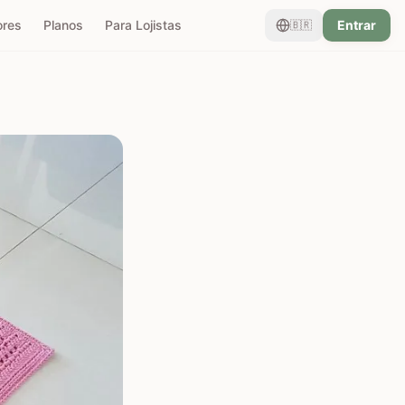
ores
Planos
Para Lojistas
Entrar
🇧🇷