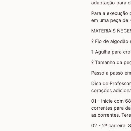
adaptação para d
Para a execução d
em uma peça de 4
MATERIAIS NECE
? Fio de algodão n
? Agulha para cr
? Tamanho da peç
Passo a passo em 
Dica de Professor
corações adiciona
01 - Inicie com 6
correntes para da
as correntes. Ter
02 - 2ª carreira: