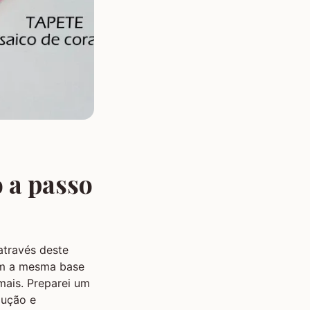
 a passo
través deste
com a mesma base
mais. Preparei um
dução e