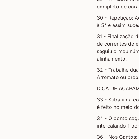
completo de cora
30 - Repetição: Ag
à 5ª e assim suce
31 - Finalização 
de correntes de e
seguiu o meu núme
alinhamento.
32 - Trabalhe dua
Arremate ou prep
DICA DE ACABA
33 - Suba uma cor
é feito no meio do
34 - O ponto segui
intercalando 1 pon
36 - Nos Cantos: