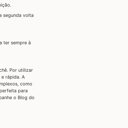
ição.
ma segunda volta
ra ter sempre à
ê. Por utilizar
e rápida. A
complexos, como
perfeita para
panhe o Blog do