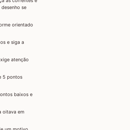
aça as correntes e
o desenho se
forme orientado
tos e siga a
exige atenção
 e 5 pontos
pontos baixos e
 à oitava em
a de um motivo