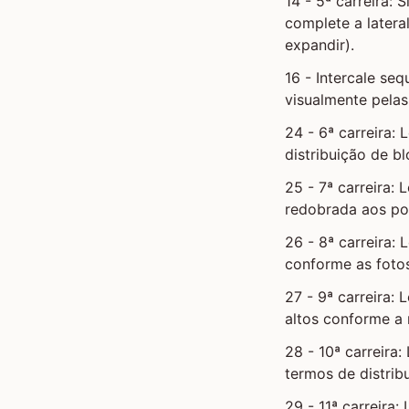
14 - 5ª carreira: 
complete a latera
expandir).
16 - Intercale se
visualmente pelas
24 - 6ª carreira: 
distribuição de bl
25 - 7ª carreira:
redobrada aos pon
26 - 8ª carreira: 
conforme as fotos
27 - 9ª carreira: 
altos conforme a
28 - 10ª carreira:
termos de distrib
29 - 11ª carreira: