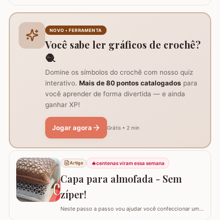
flor que compõe este ramo, agora vamos aprender
passo a passo este lindo botão de rosa em crochê. Este
botão aprendi com a amiga Ângela Prates Crochê do
grupo Viciadas em crochê. Fiz o passo a passo com
NOVO • FERRAMENTA
algumas poucas diferenças e também para auxil
Você sabe ler gráficos de crochê?
🧶
Domine os símbolos do crochê com nosso quiz
interativo.
Mais de 80 pontos catalogados
para
você aprender de forma divertida — e ainda
ganhar XP!
Jogar agora
Grátis • 2 min
🔥
centenas viram essa semana
Artigo
Capa para almofada - Sem
zíper!
Neste passo a passo vou ajudar você confeccionar uma
capa para almofada que não utiliza zíper ou botão para