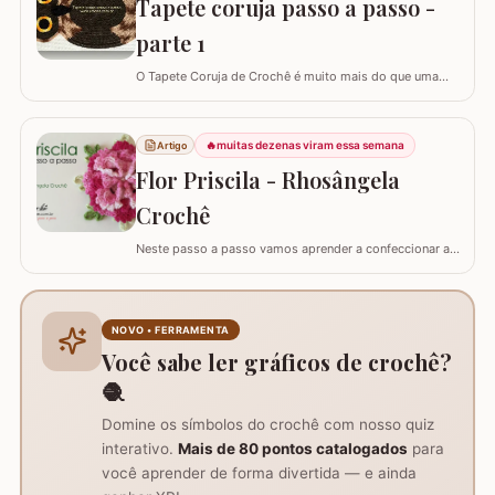
Tapete coruja passo a passo -
parte 1
O Tapete Coruja de Crochê é muito mais do que uma
peça utilitária; é um clássico que une a simbologia da
sabedoria com a delicadeza do feito à mão. Embora a
coruja real consiga girar o pescoço em 270°, a nossa
🔥
muitas dezenas viram essa semana
Artigo
versão em crochê é ainda mais versátil: podemos criá-
Flor Priscila - Rhosângela
la em todas as cores e estilos,…
Crochê
Neste passo a passo vamos aprender a confeccionar a
FLOR PRISCILA criada pela artesã Rhosângela. Para
conhecer, curtir e adquirir os trabalhos desta artesã
visite a página RHOSÂNGELA ARTES EM CROCHÊ e não
deixem de se inscrever em seu canal no YouTube –&gt;
NOVO • FERRAMENTA
AQUI. Já temos disponível aqui no blog…
Você sabe ler gráficos de crochê?
🧶
Domine os símbolos do crochê com nosso quiz
interativo.
Mais de 80 pontos catalogados
para
você aprender de forma divertida — e ainda