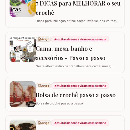
7 DICAS para MELHORAR o seu
crochê
Dicas para iniciação e finalização invisível das voltas:
Ajustar a tensão do fio e usar truques específicos
garante um acabamento quase imperceptível nas
iniciações e finalizações das voltas, resultando em um
🔥
muitas dezenas viram essa semana
Artigo
trabalho mais elegante. Variações de pontos com o
Cama, mesa, banho e
falso ponto alto: Experimentar…
acessórios - Passo a passo
Neste álbum estão os trabalhos para cama, mesa,
banho e acessórios. Para ver o passo a passo basta
clicar nas imagens! Trilhos/caminhos e centro de mesa
Sousplat Puxa-saco e porta-pano de prato Squares para
🔥
muitas dezenas viram essa semana
Artigo
colcha de cama Outros Álbuns que temos no blog
Bolsa de crochê passo a passo
Bolsa de crochê passo a passo
🔥
muitas dezenas viram essa semana
Artigo