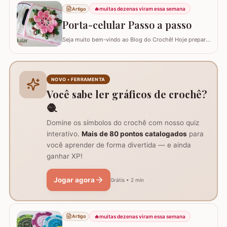
vai valorizar seus trabalhos. Barbante barroco
🔥
muitas dezenas viram essa semana
Artigo
multicolor amarelo – 9368 Barbante barroco multicolor
Porta-celular Passo a passo
R
Seja muito bem-vindo ao Blog do Crochê! Hoje preparei
um tutorial completo de um acessório que é pura
praticidade: um PORTA-CELULAR em crochê. Além de
ser uma peça linda para guardar o aparelho e o
carregador dentro da bolsa, ele funciona como um
NOVO • FERRAMENTA
suporte inteligente na hora de carregar seu…
Você sabe ler gráficos de crochê?
🧶
Domine os símbolos do crochê com nosso quiz
interativo.
Mais de 80 pontos catalogados
para
você aprender de forma divertida — e ainda
ganhar XP!
Jogar agora
Grátis • 2 min
🔥
muitas dezenas viram essa semana
Artigo