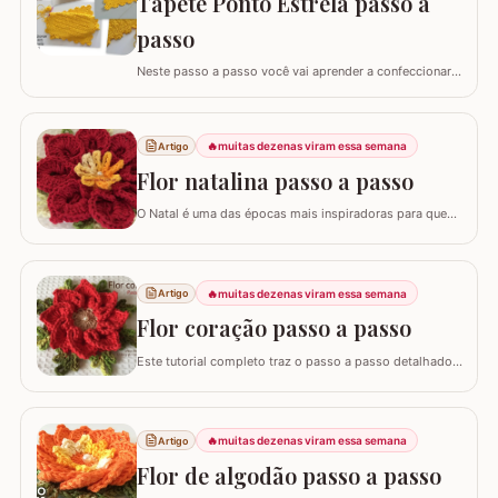
Tapete Ponto Estrela passo a
passo
Neste passo a passo você vai aprender a confeccionar
um lindo tapete utilizando apenas 1 novelo de Barroco
Maxcolor (400g/452 metros). Quem trabalha com este
fio com certeza sabe que a qualidade é indiscutível. É
🔥
muitas dezenas viram essa semana
Artigo
mais durável e possui cores vibrantes deixando
agregando ainda mais valor em nossas…
Flor natalina passo a passo
O Natal é uma das épocas mais inspiradoras para quem
faz artesanato, e nada simboliza melhor essa data do
que as flores vibrantes em tons de vermelho e dourado.
Hoje, vamos aprender o passo a passo da Flor Natalina,
uma criação belíssima da artesã Shirley Lucimar, que
🔥
muitas dezenas viram essa semana
Artigo
gentilmente compartilhou seu…
Flor coração passo a passo
Este tutorial completo traz o passo a passo detalhado
para você confeccionar a Flor Coração, uma peça
exuberante e versátil para aplicar em seus trabalhos.
Este guia para iniciantes apresenta uma adaptação com
8 pétalas, garantindo um formato mais cheio e
🔥
muitas dezenas viram essa semana
Artigo
arredondado, ideal para tapetes, mantas e…
Flor de algodão passo a passo