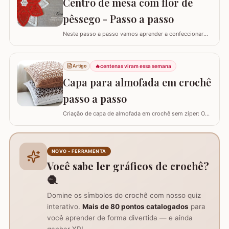
Centro de mesa com flor de
em…
pêssego - Passo a passo
Neste passo a passo vamos aprender a confeccionar
um centro de mesa com a FLOR DE PÊSSEGO. Optei por
utilizar esta flor sem relevo para que não atrapalhe se
precisar colocar algo em cima. Para este trabalho
🔥
centenas viram essa semana
Artigo
utilizei os fios Duna da Círculo S.A. Você pode utilizar os
Capa para almofada em crochê
fios Barroco maxcolor, Barroco…
passo a passo
Criação de capa de almofada em crochê sem zíper: O
tutorial ensina como fazer uma capa de 50cm x 50cm,
prática para lavar e versátil, usando crochê com fio de
algodão para um acabamento bonito e resistente.
Materiais necessários para o projeto: São
NOVO • FERRAMENTA
imprescindíveis fio de algodão nº6, agulha de…
Você sabe ler gráficos de crochê?
🧶
Domine os símbolos do crochê com nosso quiz
interativo.
Mais de 80 pontos catalogados
para
você aprender de forma divertida — e ainda
ganhar XP!