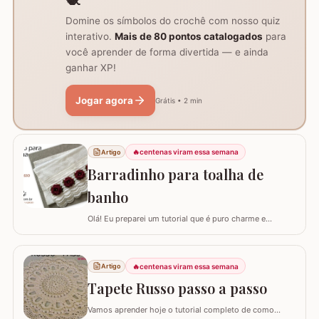
Domine os símbolos do crochê com nosso quiz
interativo.
Mais de 80 pontos catalogados
para
você aprender de forma divertida — e ainda
ganhar XP!
Jogar agora
Grátis • 2 min
🔥
centenas viram essa semana
Artigo
Barradinho para toalha de
banho
Olá! Eu preparei um tutorial que é puro charme e
sofisticação para o seu banheiro. Hoje, eu vou te ensinar
como confeccionar um Barradinho para Toalha de
Banho ou Toalha de Rosto passo a passo. Esse
🔥
centenas viram essa semana
Artigo
trabalho transforma uma peça simples em um item de
decoração de luxo, ideal para presentear ou para…
Tapete Russo passo a passo
Vamos aprender hoje o tutorial completo de como