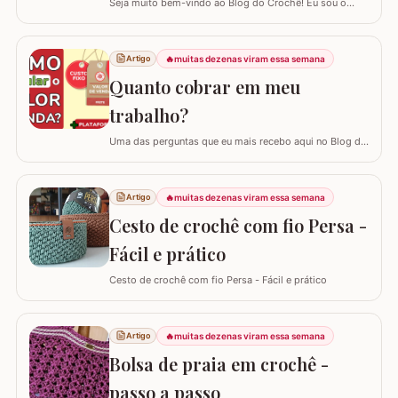
vaso
Seja muito bem-vindo ao Blog do Crochê! Eu sou o
Samuel Ramos e hoje vamos aprender a confeccionar o
tapete camélia para o pé do vaso sanitário. Este passo
a passo foi elaborado com muito carinho para que você
🔥
muitas dezenas viram essa semana
Artigo
complete seu jogo de banheiro com perfeição. É uma
Quanto cobrar em meu
peça com encaixe preciso e um…
trabalho?
Uma das perguntas que eu mais recebo aqui no Blog do
Crochê, tanto de quem está começando quanto de
quem já tem estrada, é: "Samuel, quanto eu devo cobrar
pelas minhas peças?". Eu sei que muitas vezes o medo
🔥
muitas dezenas viram essa semana
Artigo
de cobrar o valor justo e não vender fala mais alto, mas
Cesto de crochê com fio Persa -
hoje eu quero te ajudar a mudar…
Fácil e prático
Cesto de crochê com fio Persa - Fácil e prático
🔥
muitas dezenas viram essa semana
Artigo
Bolsa de praia em crochê -
passo a passo