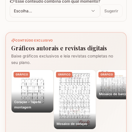
👉 Esse conteúdo combina com qual momento?
Escolha...
Sugerir
CONTEÚDO EXCLUSIVO
Gráficos autorais e revistas digitais
Baixe gráficos exclusivos e leia revistas completas no
seu plano.
GRÁFICO
GRÁFICO
GRÁFICO
Mosaico de barcos
Coração - Tapete
montagem
Mosaico de corujas