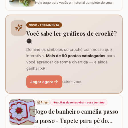
Hoje trago para vocês um tutorial completo de uma
peça encantadora: a Flor de Algodão em crochê. Esta
flor possui 12 pétalas e uma base quadrada (square)
perfeitamente adaptada para facilitar a continuidade do
seu trabalho manual, seja em colchas, caminhos de
NOVO • FERRAMENTA
mesa ou tapetes. Vamos aprender com…
Você sabe ler gráficos de crochê?
🧶
Domine os símbolos do crochê com nosso quiz
interativo.
Mais de 80 pontos catalogados
para
você aprender de forma divertida — e ainda
ganhar XP!
Jogar agora
Grátis • 2 min
🔥
muitas dezenas viram essa semana
Artigo
Jogo de banheiro camélia passo
a passo - Tapete para pé do