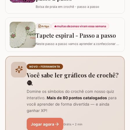
Bolsa de praia em crochê - passo a passo
🔥
muitas dezenas viram essa semana
Artigo
Tapete espiral - Passo a passo
Neste passo a passo vamos aprender a confeccionar o
TAPETE ESPIRAL. Um belíssimo trabalho que também
pode ser utilizado como trilho de mesa. Utilizei os fios
Barroco Maxcolor nº8 para o tapete e Barroco
multicolor para contorno, flores e folhas. Se for utilizar
NOVO • FERRAMENTA
como trilho de mesa aconselho um fio…
Você sabe ler gráficos de crochê?
🧶
Domine os símbolos do crochê com nosso quiz
interativo.
Mais de 80 pontos catalogados
para
você aprender de forma divertida — e ainda
ganhar XP!
Jogar agora
Grátis • 2 min