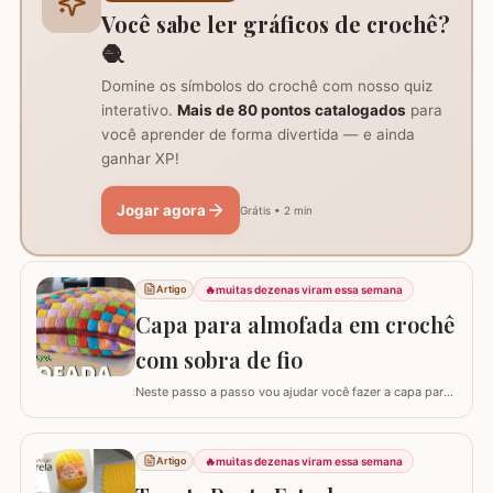
trilhos de mesa, aplicações em tapetes ou…
Você sabe ler gráficos de crochê?
🧶
Domine os símbolos do crochê com nosso quiz
interativo.
Mais de 80 pontos catalogados
para
você aprender de forma divertida — e ainda
ganhar XP!
Jogar agora
Grátis • 2 min
🔥
muitas dezenas viram essa semana
Artigo
Capa para almofada em crochê
com sobra de fio
Neste passo a passo vou ajudar você fazer a capa para
almofada com sobra de fios! Aqui no blog já tenho o
passo a passo do tapete, mas desta vez vou mostrar
como é super fácil fazer um modelo quadrado com as
🔥
muitas dezenas viram essa semana
Artigo
bordas retas. O passo a passo está bem detalhado,
mas se sentir alguma dificuldade deixe um…