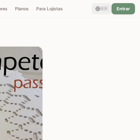
ores
Planos
Para Lojistas
Entrar
🇧🇷