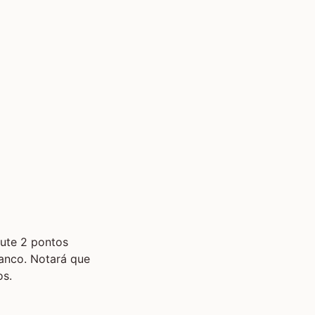
cute 2 pontos
ranco. Notará que
os.