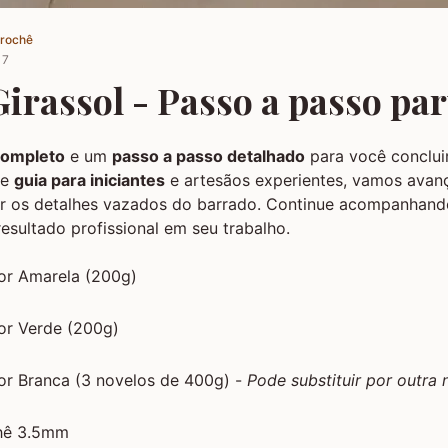
Crochê
17
irassol - Passo a passo par
 completo
e um
passo a passo detalhado
para você concluir
te
guia para iniciantes
e artesãos experientes, vamos avanç
ciar os detalhes vazados do barrado. Continue acompanhan
resultado profissional em seu trabalho.
Cor Amarela (200g)
or Verde (200g)
or Branca (3 novelos de 400g) -
Pode substituir por outra 
chê 3.5mm