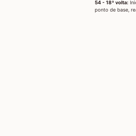
54 - 18ª volta:
Ini
ponto de base, re