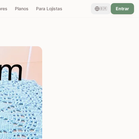
ores
Planos
Para Lojistas
Entrar
🇧🇷