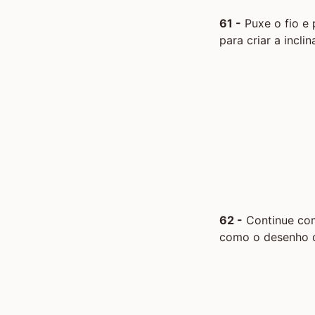
61 -
Puxe o fio e 
para criar a incli
62 -
Continue com
como o desenho da