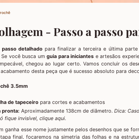
Crochê
olhagem - Passo a passo pa
 passo detalhado
para finalizar a terceira e última par
. Se você busca um
guia para iniciantes
e artesãos experi
pecável, chegou ao lugar certo. Vamos concluir os des
e acabamento desta peça que é sucesso absoluto para deco
rochê 3.5mm
lha de tapeceiro
para cortes e acabamentos
 pronta:
Aproximadamente 138cm de diâmetro.
Dica: Cas
ó fique invisível,
clique aqui
.
m ganha esse nome justamente pelos desenhos que se fo
etapa final, focaremos na simetria das folhas e na estrut