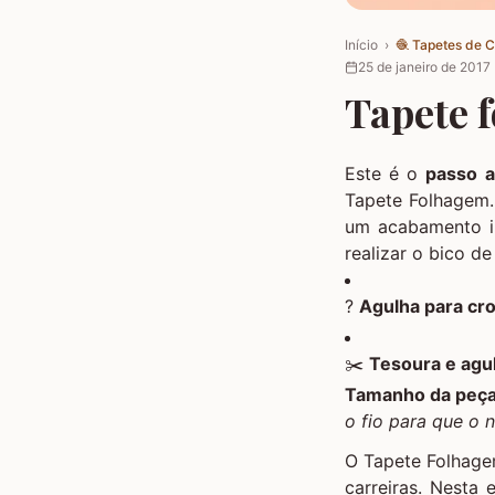
Início
›
🧶
Tapetes de 
25 de janeiro de 2017
Tapete f
Este é o
passo a
Tapete Folhagem
um acabamento im
realizar o bico d
?
Agulha para c
✂️
Tesoura e agu
Tamanho da peça
o fio para que o n
O Tapete Folhage
carreiras. Nesta 