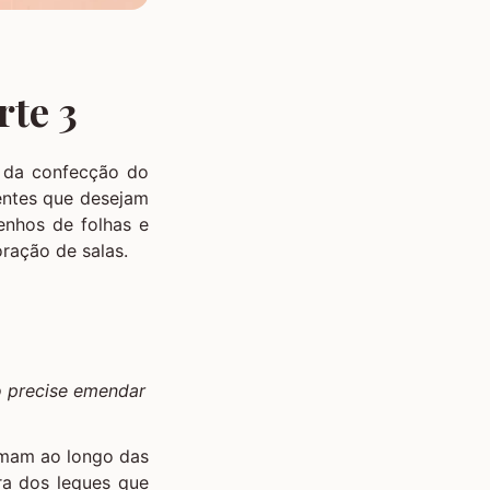
rte 3
te da confecção do
entes que desejam
enhos de folhas e
ração de salas.
o precise emendar
rmam ao longo das
ura dos leques que