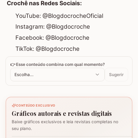
Crochê nas Redes Sociais:
YouTube:
@BlogdocrocheOficial
Instagram:
@Blogdocroche
Facebook:
@Blogdocroche
TikTok:
@Blogdocroche
👉 Esse conteúdo combina com qual momento?
Escolha...
Sugerir
CONTEÚDO EXCLUSIVO
Gráficos autorais e revistas digitais
Baixe gráficos exclusivos e leia revistas completas no
Coração - Tapete
seu plano.
montagem
Mosaico de corujas
Mosaico de barcos