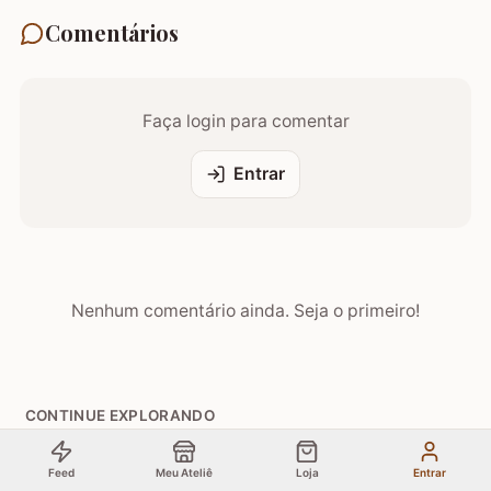
Comentários
Faça login para comentar
Entrar
Nenhum comentário ainda. Seja o primeiro!
CONTINUE EXPLORANDO
🔥
centenas viram essa semana
Artigo
Feed
Meu Ateliê
Loja
Entrar