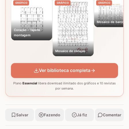
GRÁFICO
GRÁFICO
GRÁFICO
Mosaico de barcos
Coração - Tapete
montagem
Mosaico de corujas
Ver biblioteca completa
Plano
Essencial
libera download ilimitado dos gráficos e 10 revistas
por semana.
Salvar
Fazendo
Já fiz
Comentar