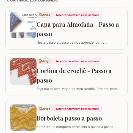
🔥
centenas viram essa semana
Artigo
Capa para Almofada - Passo a
passo
Neste passo a passo vamos aprender como
confeccionar a CAPA PARA ALMOFADA com leques
intercalados. Fiz a capa para almofada de 40 x 40 e
seguindo o passo a passo você consegue adaptar para
🔥
centenas viram essa semana
Artigo
o tamanho desejado. Utilizei o fio Barroco Maxcolor da
Cortina de crochê - Passo a
Círculo S/A. Um fio extremamente macio por ser 100%…
passo
Seja muito bem-vindo ao meu tutorial! Preparei este
tutorial completo e detalhado para você confeccionar
uma peça versátil e encantadora. Hoje, vamos aprender
todos os passos para criar uma linda CORTINA DE
🔥
centenas viram essa semana
Artigo
CROCHÊ, um modelo clássico que também pode ser
adaptado como bandô ou até mesmo como um…
Borboleta passo a passo
Este tutorial completo apresenta o passo a passo
detalhado para você confeccionar uma belíssima