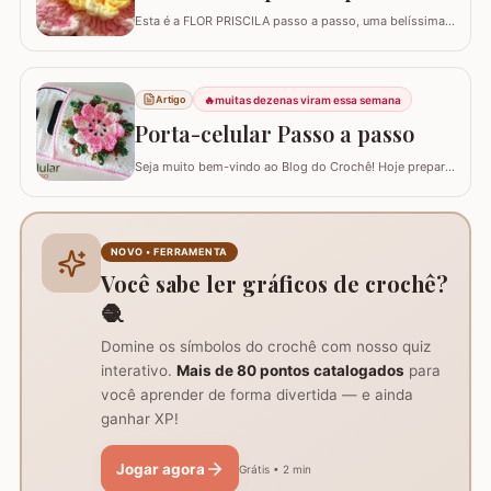
Esta é a FLOR PRISCILA passo a passo, uma belíssima
criação da artesã LUCIANA DE ASSUNÇÃO que
gentilmente nos presenteou com a possibilidade de
postar o passo a passo aqui. Uma flor que com certeza
vai valorizar seus trabalhos. Barbante barroco
🔥
muitas dezenas viram essa semana
Artigo
multicolor amarelo – 9368 Barbante barroco multicolor
Porta-celular Passo a passo
R
Seja muito bem-vindo ao Blog do Crochê! Hoje preparei
um tutorial completo de um acessório que é pura
praticidade: um PORTA-CELULAR em crochê. Além de
ser uma peça linda para guardar o aparelho e o
carregador dentro da bolsa, ele funciona como um
NOVO • FERRAMENTA
suporte inteligente na hora de carregar seu…
Você sabe ler gráficos de crochê?
🧶
Domine os símbolos do crochê com nosso quiz
interativo.
Mais de 80 pontos catalogados
para
você aprender de forma divertida — e ainda
ganhar XP!
Jogar agora
Grátis • 2 min