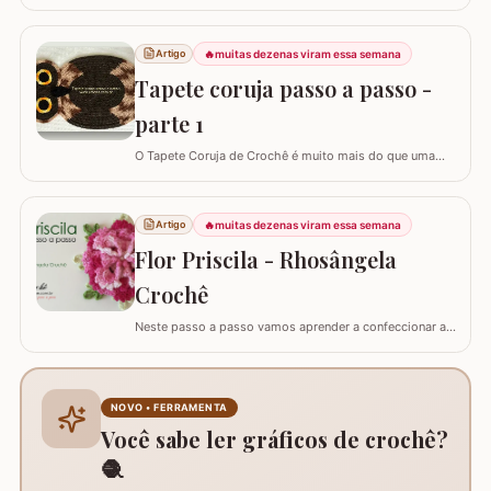
🔥
muitas dezenas viram essa semana
Artigo
Tapete coruja passo a passo -
parte 1
O Tapete Coruja de Crochê é muito mais do que uma
peça utilitária; é um clássico que une a simbologia da
sabedoria com a delicadeza do feito à mão. Embora a
coruja real consiga girar o pescoço em 270°, a nossa
🔥
muitas dezenas viram essa semana
Artigo
versão em crochê é ainda mais versátil: podemos criá-
Flor Priscila - Rhosângela
la em todas as cores e estilos,…
Crochê
Neste passo a passo vamos aprender a confeccionar a
FLOR PRISCILA criada pela artesã Rhosângela. Para
conhecer, curtir e adquirir os trabalhos desta artesã
visite a página RHOSÂNGELA ARTES EM CROCHÊ e não
deixem de se inscrever em seu canal no YouTube –&gt;
NOVO • FERRAMENTA
AQUI. Já temos disponível aqui no blog…
Você sabe ler gráficos de crochê?
🧶