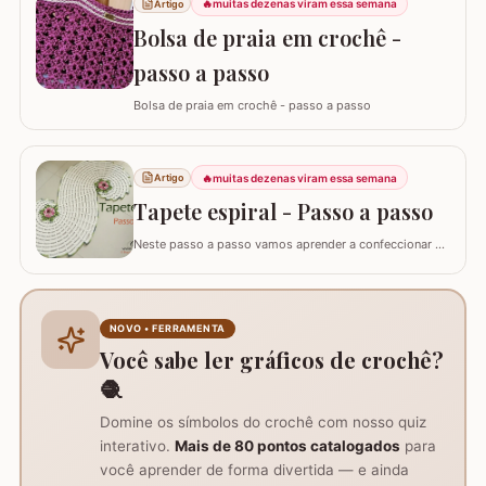
🔥
muitas dezenas viram essa semana
Artigo
Bolsa de praia em crochê -
passo a passo
Bolsa de praia em crochê - passo a passo
🔥
muitas dezenas viram essa semana
Artigo
Tapete espiral - Passo a passo
Neste passo a passo vamos aprender a confeccionar o
TAPETE ESPIRAL. Um belíssimo trabalho que também
pode ser utilizado como trilho de mesa. Utilizei os fios
Barroco Maxcolor nº8 para o tapete e Barroco
multicolor para contorno, flores e folhas. Se for utilizar
NOVO • FERRAMENTA
como trilho de mesa aconselho um fio…
Você sabe ler gráficos de crochê?
🧶
Domine os símbolos do crochê com nosso quiz
interativo.
Mais de 80 pontos catalogados
para
você aprender de forma divertida — e ainda