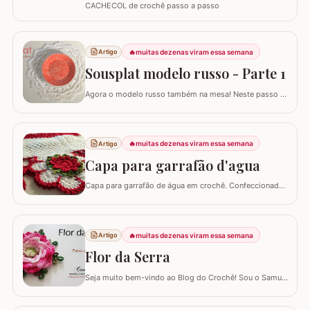
CACHECOL de crochê passo a passo
🔥
muitas dezenas viram essa semana
Artigo
Sousplat modelo russo - Parte 1
Agora o modelo russo também na mesa! Neste passo a
passo vamos aprender a confeccionar o SOUSPLAT
modelo RUSSO. Já temos aqui no blog passo a passo
de alguns modelos de tapete russo e você pode conferir
AQUI. Eles são encantadores por serem bem detalhados
🔥
muitas dezenas viram essa semana
Artigo
apesar de trabalhar com uma única cor. Este…
Capa para garrafão d'agua
Capa para garrafão de água em crochê. Confeccionado
com linha anne Materiais utilizados: 02 - Novelos de fio
Anne na cor branco - 8001 01 - Novelo de fio Anne
vermelho - 3536 Um pouquinho de fio Anne na cor
verde mesclado - 9392 Agulha para crochê 1.75mm Flor
🔥
muitas dezenas viram essa semana
Artigo
utilizada neste trabalho: FLOR…
Flor da Serra
Seja muito bem-vindo ao Blog do Crochê! Sou o Samuel
Ramos e hoje trago para você o tutorial passo a passo
detalhado da belíssima Flor da Serra. Este guia