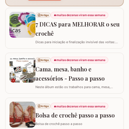
🔥
muitas dezenas viram essa semana
Artigo
7 DICAS para MELHORAR o seu
crochê
Dicas para iniciação e finalização invisível das voltas:
Ajustar a tensão do fio e usar truques específicos
garante um acabamento quase imperceptível nas
iniciações e finalizações das voltas, resultando em um
🔥
muitas dezenas viram essa semana
Artigo
trabalho mais elegante. Variações de pontos com o
Cama, mesa, banho e
falso ponto alto: Experimentar…
acessórios - Passo a passo
Neste álbum estão os trabalhos para cama, mesa,
banho e acessórios. Para ver o passo a passo basta
clicar nas imagens! Trilhos/caminhos e centro de mesa
Sousplat Puxa-saco e porta-pano de prato Squares para
🔥
muitas dezenas viram essa semana
Artigo
colcha de cama Outros Álbuns que temos no blog
Bolsa de crochê passo a passo
Bolsa de crochê passo a passo