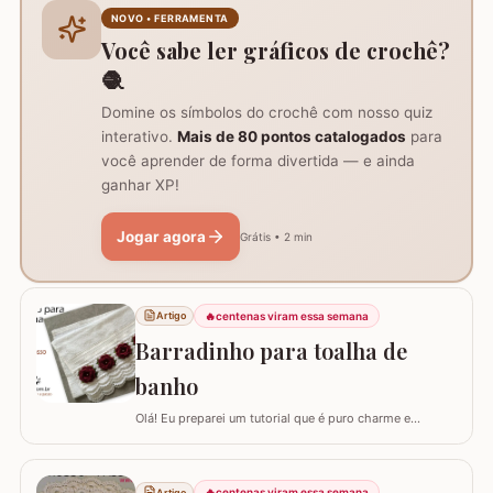
do trabalho e formação do centro do tapete: Comece
NOVO • FERRAMENTA
com um anel mágico ou uma argola de 10…
Você sabe ler gráficos de crochê?
🧶
Domine os símbolos do crochê com nosso quiz
interativo.
Mais de 80 pontos catalogados
para
você aprender de forma divertida — e ainda
ganhar XP!
Jogar agora
Grátis • 2 min
🔥
centenas viram essa semana
Artigo
Barradinho para toalha de
banho
Olá! Eu preparei um tutorial que é puro charme e
sofisticação para o seu banheiro. Hoje, eu vou te ensinar
como confeccionar um Barradinho para Toalha de
Banho ou Toalha de Rosto passo a passo. Esse
🔥
centenas viram essa semana
Artigo