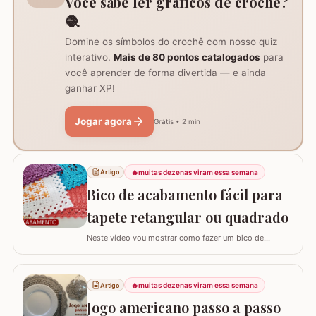
Você sabe ler gráficos de crochê?
🧶
Domine os símbolos do crochê com nosso quiz
interativo.
Mais de 80 pontos catalogados
para
você aprender de forma divertida — e ainda
ganhar XP!
Jogar agora
Grátis • 2 min
🔥
muitas dezenas viram essa semana
Artigo
Bico de acabamento fácil para
tapete retangular ou quadrado
Neste vídeo vou mostrar como fazer um bico de
acabamento fácil para qualquer modelo de tapete
retangular ou quadrado. Fiz o bico de acabamento em 4
modelos de tapete com tamanhos e larguras diferentes
🔥
muitas dezenas viram essa semana
Artigo
e assim consigo explicar algumas formas fáceis de
adaptar para outros tamanhos. No vídeo utilizei…
Jogo americano passo a passo