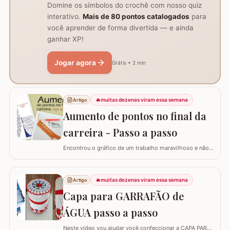
Domine os símbolos do crochê com nosso quiz
interativo.
Mais de 80 pontos catalogados
para
você aprender de forma divertida — e ainda
ganhar XP!
Jogar agora
Grátis • 2 min
🔥
muitas dezenas viram essa semana
Artigo
Aumento de pontos no final da
carreira - Passo a passo
Encontrou o gráfico de um trabalho maravilhoso e não
está conseguindo fazer? Neste passo a passo vou
explicar de forma simples como interpretar o gráfico,
calcular a quantidade de correntes para iniciar um
🔥
muitas dezenas viram essa semana
Artigo
trabalho e aumentar a quantidade de pontos no início ou
Capa para GARRAFÃO de
no final da carreira. (Link para…
ÁGUA passo a passo
Neste vídeo vou ajudar você confeccionar a CAPA PARA