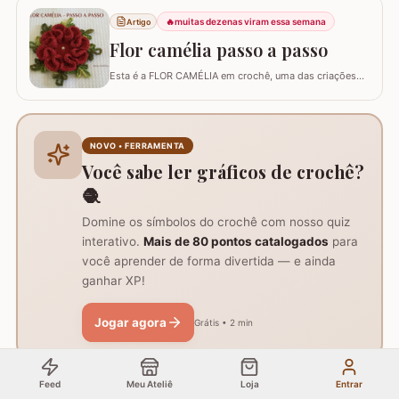
completo foi desenvolvido para artesãos de todos os
níveis que desejam aprender uma flor de perfil baixo.
🔥
muitas dezenas viram essa semana
Artigo
Essa técnica é perfeita para aplicação…
Flor camélia passo a passo
Esta é a FLOR CAMÉLIA em crochê, uma das criações
do professor Marcelo Nunes. A flor é ótima para
qualquer trabalho e bem fácil de confeccioná-la. Fiz o
passo a passo abaixo deixando ela prontinha para
iniciar suas peças. Espero que consigam executá-la e
NOVO • FERRAMENTA
bons trabalhos! Criação: Marcelo Nunes Execuç
Você sabe ler gráficos de crochê?
🧶
Domine os símbolos do crochê com nosso quiz
interativo.
Mais de 80 pontos catalogados
para
você aprender de forma divertida — e ainda
ganhar XP!
Jogar agora
Grátis • 2 min
Feed
Meu Ateliê
Loja
Entrar
🔥
muitas dezenas viram essa semana
Artigo