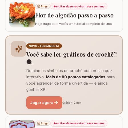
Este guia para iniciantes apresenta uma adaptação com
8 pétalas, garantindo um formato mais cheio e
🔥
muitas dezenas viram essa semana
Artigo
arredondado, ideal para tapetes, mantas e…
Flor de algodão passo a passo
Hoje trago para vocês um tutorial completo de uma
peça encantadora: a Flor de Algodão em crochê. Esta
flor possui 12 pétalas e uma base quadrada (square)
perfeitamente adaptada para facilitar a continuidade do
seu trabalho manual, seja em colchas, caminhos de
NOVO • FERRAMENTA
mesa ou tapetes. Vamos aprender com…
Você sabe ler gráficos de crochê?
🧶
Domine os símbolos do crochê com nosso quiz
interativo.
Mais de 80 pontos catalogados
para
você aprender de forma divertida — e ainda
ganhar XP!
Jogar agora
Grátis • 2 min
🔥
muitas dezenas viram essa semana
Artigo