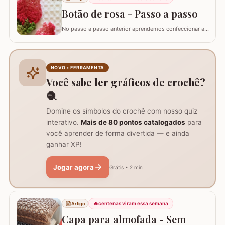
Fio Duna Vermelho 3542 (1 novelo de 340m) Fio Duna
Verde 9392 (apenas para as folhas)…
Botão de rosa - Passo a passo
No passo a passo anterior aprendemos confeccionar a
flor que compõe este ramo, agora vamos aprender
passo a passo este lindo botão de rosa em crochê. Este
botão aprendi com a amiga Ângela Prates Crochê do
grupo Viciadas em crochê. Fiz o passo a passo com
NOVO • FERRAMENTA
algumas poucas diferenças e também para auxil
Você sabe ler gráficos de crochê?
🧶
Domine os símbolos do crochê com nosso quiz
interativo.
Mais de 80 pontos catalogados
para
você aprender de forma divertida — e ainda
ganhar XP!
Jogar agora
Grátis • 2 min
🔥
centenas viram essa semana
Artigo
Capa para almofada - Sem