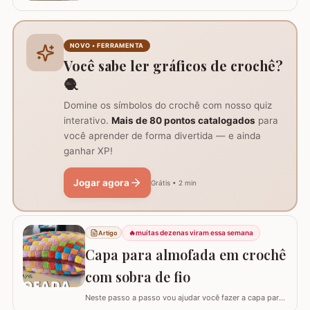
aprender, através deste tutorial completo, como
confeccionar a belíssima Flor de Lótus em crochê. Este
passo a passo detalhado foi preparado para que você
crie uma peça volumosa e encantadora, perfeita para
NOVO • FERRAMENTA
trilhos de mesa, aplicações em tapetes ou…
Você sabe ler gráficos de crochê?
🧶
Domine os símbolos do crochê com nosso quiz
interativo.
Mais de 80 pontos catalogados
para
você aprender de forma divertida — e ainda
ganhar XP!
Jogar agora
Grátis • 2 min
🔥
muitas dezenas viram essa semana
Artigo
Capa para almofada em crochê
com sobra de fio
Neste passo a passo vou ajudar você fazer a capa para
almofada com sobra de fios! Aqui no blog já tenho o