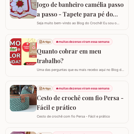
Jogo de banheiro camélia passo
a passo - Tapete para pé do
vaso
Seja muito bem-vindo ao Blog do Crochê! Eu sou o
Samuel Ramos e hoje vamos aprender a confeccionar o
tapete camélia para o pé do vaso sanitário. Este passo
a passo foi elaborado com muito carinho para que você
🔥
muitas dezenas viram essa semana
Artigo
complete seu jogo de banheiro com perfeição. É uma
Quanto cobrar em meu
peça com encaixe preciso e um…
trabalho?
Uma das perguntas que eu mais recebo aqui no Blog do
Crochê, tanto de quem está começando quanto de
quem já tem estrada, é: "Samuel, quanto eu devo cobrar
pelas minhas peças?". Eu sei que muitas vezes o medo
🔥
muitas dezenas viram essa semana
Artigo
de cobrar o valor justo e não vender fala mais alto, mas
Cesto de crochê com fio Persa -
hoje eu quero te ajudar a mudar…
Fácil e prático
Cesto de crochê com fio Persa - Fácil e prático