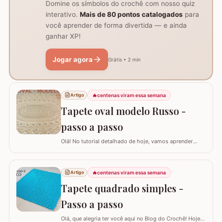
Domine os símbolos do crochê com nosso quiz
interativo.
Mais de 80 pontos catalogados
para
você aprender de forma divertida — e ainda
ganhar XP!
Jogar agora
Grátis • 2 min
🔥
centenas viram essa semana
Artigo
Tapete oval modelo Russo -
passo a passo
Olá! No tutorial detalhado de hoje, vamos aprender
como confeccionar este lindo TAPETE OVAL MODELO
RUSSO. Recentemente, postamos aqui no blog a versão
redonda deste modelo, e você pode conferir clicando
🔥
centenas viram essa semana
Artigo
AQUI. Este é um trabalho clássico que combina com
Tapete quadrado simples -
vários ambientes e é uma excelente…
Passo a passo
Olá, que alegria ter você aqui no Blog do Crochê! Hoje