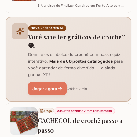
Perfeição e Elegância
5 Maneiras de Finalizar Carreiras em Ponto Alto com
Perfeição e Elegância
NOVO • FERRAMENTA
Você sabe ler gráficos de crochê?
🧶
Domine os símbolos do crochê com nosso quiz
interativo.
Mais de 80 pontos catalogados
para
você aprender de forma divertida — e ainda
ganhar XP!
Jogar agora
Grátis • 2 min
🔥
muitas dezenas viram essa semana
Artigo
CACHECOL de crochê passo a
passo