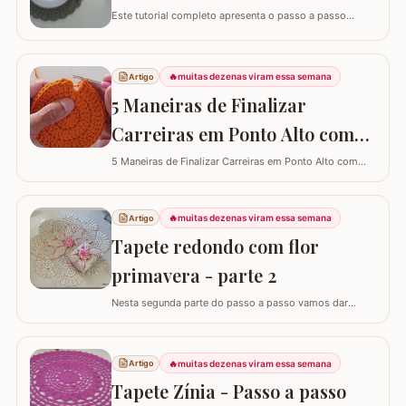
Este tutorial completo apresenta o passo a passo
detalhado para você confeccionar um jogo americano
em crochê, um item indispensável para quem busca
praticidade e elegância na mesa posta. Este guia para
🔥
muitas dezenas viram essa semana
Artigo
iniciantes foi desenvolvido para que você consiga criar
uma peça firme, bonita e com excelente…
5 Maneiras de Finalizar
Carreiras em Ponto Alto com
Perfeição e Elegância
5 Maneiras de Finalizar Carreiras em Ponto Alto com
Perfeição e Elegância
🔥
muitas dezenas viram essa semana
Artigo
Tapete redondo com flor
primavera - parte 2
Nesta segunda parte do passo a passo vamos dar
andamento no tapete deixando o tapete praticamente
pronto... PARTE 1 - TAPETE REDONDO COM FLOR
PRIMAVERA PASSO A PASSO PARTE 1 PARTE 3 - TAPETE
🔥
muitas dezenas viram essa semana
Artigo
REDONDO COM FLOR PRIMAVERA PASSO A PASSO
PARTE 3 FLOR PRIMAVERA PASSO A PASSO - FLOR
Tapete Zínia - Passo a passo
PRIMAVERA PASSO A PASSO