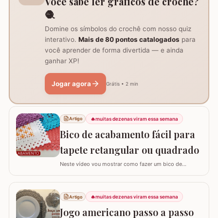
Você sabe ler gráficos de crochê?
🧶
Domine os símbolos do crochê com nosso quiz
interativo.
Mais de 80 pontos catalogados
para
você aprender de forma divertida — e ainda
ganhar XP!
Jogar agora
Grátis • 2 min
🔥
muitas dezenas viram essa semana
Artigo
Bico de acabamento fácil para
tapete retangular ou quadrado
Neste vídeo vou mostrar como fazer um bico de
acabamento fácil para qualquer modelo de tapete
retangular ou quadrado. Fiz o bico de acabamento em 4
modelos de tapete com tamanhos e larguras diferentes
🔥
muitas dezenas viram essa semana
Artigo
e assim consigo explicar algumas formas fáceis de
adaptar para outros tamanhos. No vídeo utilizei…
Jogo americano passo a passo