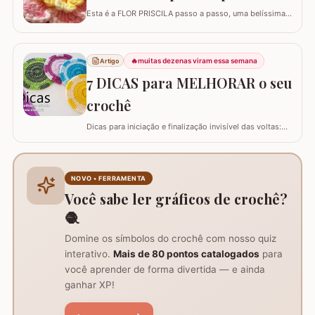
Esta é a FLOR PRISCILA passo a passo, uma belíssima
criação da artesã LUCIANA DE ASSUNÇÃO que
gentilmente nos presenteou com a possibilidade de
postar o passo a passo aqui. Uma flor que com certeza
🔥
muitas dezenas viram essa semana
Artigo
vai valorizar seus trabalhos. Barbante barroco
multicolor amarelo – 9368 Barbante barroco multicolor
7 DICAS para MELHORAR o seu
R
crochê
Dicas para iniciação e finalização invisível das voltas:
Ajustar a tensão do fio e usar truques específicos
garante um acabamento quase imperceptível nas
iniciações e finalizações das voltas, resultando em um
trabalho mais elegante. Variações de pontos com o
NOVO • FERRAMENTA
falso ponto alto: Experimentar…
Você sabe ler gráficos de crochê?
🧶
Domine os símbolos do crochê com nosso quiz
interativo.
Mais de 80 pontos catalogados
para
você aprender de forma divertida — e ainda
ganhar XP!