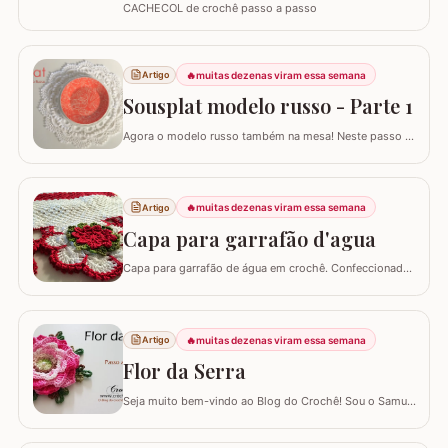
CACHECOL de crochê passo a passo
🔥
muitas dezenas viram essa semana
Artigo
Sousplat modelo russo - Parte 1
Agora o modelo russo também na mesa! Neste passo a
passo vamos aprender a confeccionar o SOUSPLAT
modelo RUSSO. Já temos aqui no blog passo a passo
de alguns modelos de tapete russo e você pode conferir
AQUI. Eles são encantadores por serem bem detalhados
🔥
muitas dezenas viram essa semana
Artigo
apesar de trabalhar com uma única cor. Este…
Capa para garrafão d'agua
Capa para garrafão de água em crochê. Confeccionado
com linha anne Materiais utilizados: 02 - Novelos de fio
Anne na cor branco - 8001 01 - Novelo de fio Anne
vermelho - 3536 Um pouquinho de fio Anne na cor
verde mesclado - 9392 Agulha para crochê 1.75mm Flor
🔥
muitas dezenas viram essa semana
Artigo
utilizada neste trabalho: FLOR…
Flor da Serra
Seja muito bem-vindo ao Blog do Crochê! Sou o Samuel
Ramos e hoje trago para você o tutorial passo a passo
detalhado da belíssima Flor da Serra. Este guia