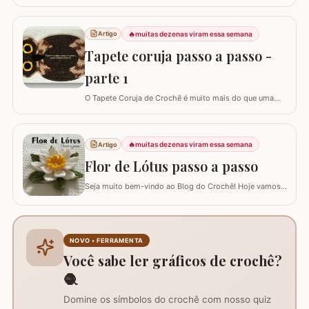
🔥
muitas dezenas viram essa semana
Artigo
Tapete coruja passo a passo -
parte 1
O Tapete Coruja de Crochê é muito mais do que uma
peça utilitária; é um clássico que une a simbologia da
sabedoria com a delicadeza do feito à mão. Embora a
coruja real consiga girar o pescoço em 270°, a nossa
🔥
muitas dezenas viram essa semana
Artigo
versão em crochê é ainda mais versátil: podemos criá-
la em todas as cores e estilos,…
Flor de Lótus passo a passo
Seja muito bem-vindo ao Blog do Crochê! Hoje vamos
aprender, através deste tutorial completo, como
confeccionar a belíssima Flor de Lótus em crochê. Este
passo a passo detalhado foi preparado para que você
crie uma peça volumosa e encantadora, perfeita para
NOVO • FERRAMENTA
trilhos de mesa, aplicações em tapetes ou…
Você sabe ler gráficos de crochê?
🧶
Domine os símbolos do crochê com nosso quiz