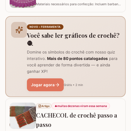
Materiais necessários para confecção: Incluem barbante
nº 6, agulha de crochê 3.5 mm, tesoura, agulha
tapeceiro e a base da flor Zínia já pronta. Instruções de
início e montagem da flor Zínia: Após finalizar a flor, não
corte o fio, mas prenda-o com ponto baixo no ponto
NOVO • FERRAMENTA
picô, para continuar o…
Você sabe ler gráficos de crochê?
🧶
Domine os símbolos do crochê com nosso quiz
interativo.
Mais de 80 pontos catalogados
para
você aprender de forma divertida — e ainda
ganhar XP!
Jogar agora
Grátis • 2 min
🔥
muitas dezenas viram essa semana
Artigo
CACHECOL de crochê passo a
passo