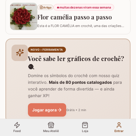
completo foi desenvolvido para artesãos de todos os
níveis que desejam aprender uma flor de perfil baixo.
🔥
muitas dezenas viram essa semana
Artigo
Essa técnica é perfeita para aplicação…
Flor camélia passo a passo
Esta é a FLOR CAMÉLIA em crochê, uma das criações
do professor Marcelo Nunes. A flor é ótima para
qualquer trabalho e bem fácil de confeccioná-la. Fiz o
passo a passo abaixo deixando ela prontinha para
iniciar suas peças. Espero que consigam executá-la e
NOVO • FERRAMENTA
bons trabalhos! Criação: Marcelo Nunes Execuç
Você sabe ler gráficos de crochê?
🧶
Domine os símbolos do crochê com nosso quiz
interativo.
Mais de 80 pontos catalogados
para
você aprender de forma divertida — e ainda
ganhar XP!
Jogar agora
Grátis • 2 min
Feed
Meu Ateliê
Loja
Entrar
🔥
muitas dezenas viram essa semana
Artigo