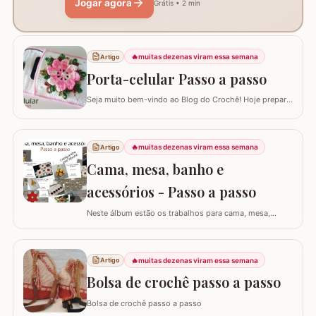
Jogar agora
Grátis • 2 min
🔥
muitas dezenas viram essa semana
Artigo
Porta-celular Passo a passo
Seja muito bem-vindo ao Blog do Crochê! Hoje preparei
um tutorial completo de um acessório que é pura
praticidade: um PORTA-CELULAR em crochê. Além de
ser uma peça linda para guardar o aparelho e o
🔥
muitas dezenas viram essa semana
Artigo
carregador dentro da bolsa, ele funciona como um
suporte inteligente na hora de carregar seu…
Cama, mesa, banho e
acessórios - Passo a passo
Neste álbum estão os trabalhos para cama, mesa,
banho e acessórios. Para ver o passo a passo basta
clicar nas imagens! Trilhos/caminhos e centro de mesa
Sousplat Puxa-saco e porta-pano de prato Squares para
🔥
muitas dezenas viram essa semana
Artigo
colcha de cama Outros Álbuns que temos no blog
Bolsa de crochê passo a passo
Bolsa de crochê passo a passo