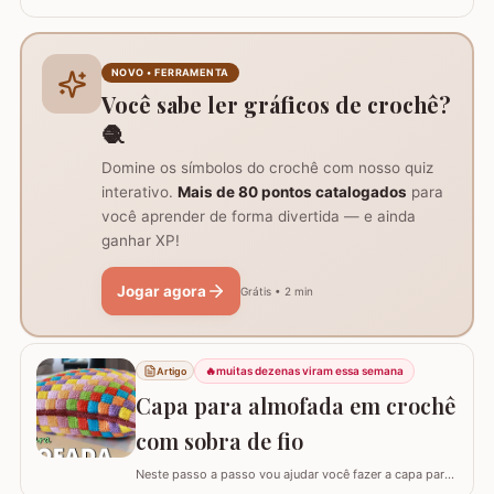
está conseguindo fazer? Neste passo a passo vou
explicar de forma simples como interpretar o gráfico,
calcular a quantidade de correntes para iniciar um
trabalho e aumentar a quantidade de pontos no início ou
NOVO • FERRAMENTA
no final da carreira. (Link para…
Você sabe ler gráficos de crochê?
🧶
Domine os símbolos do crochê com nosso quiz
interativo.
Mais de 80 pontos catalogados
para
você aprender de forma divertida — e ainda
ganhar XP!
Jogar agora
Grátis • 2 min
🔥
muitas dezenas viram essa semana
Artigo
Capa para almofada em crochê
com sobra de fio
Neste passo a passo vou ajudar você fazer a capa para
almofada com sobra de fios! Aqui no blog já tenho o