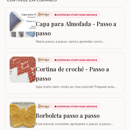
🔥
centenas viram essa semana
Artigo
Capa para Almofada - Passo a
passo
Neste passo a passo vamos aprender como
confeccionar a CAPA PARA ALMOFADA com leques
intercalados. Fiz a capa para almofada de 40 x 40 e
seguindo o passo a passo você consegue adaptar para
🔥
centenas viram essa semana
Artigo
o tamanho desejado. Utilizei o fio Barroco Maxcolor da
Cortina de crochê - Passo a
Círculo S/A. Um fio extremamente macio por ser 100%…
passo
Seja muito bem-vindo ao meu tutorial! Preparei este
tutorial completo e detalhado para você confeccionar
uma peça versátil e encantadora. Hoje, vamos aprender
todos os passos para criar uma linda CORTINA DE
🔥
centenas viram essa semana
Artigo
CROCHÊ, um modelo clássico que também pode ser
adaptado como bandô ou até mesmo como um…
Borboleta passo a passo
Este tutorial completo apresenta o passo a passo
detalhado para você confeccionar uma belíssima