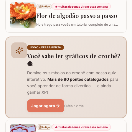
Este guia para iniciantes apresenta uma adaptação com
8 pétalas, garantindo um formato mais cheio e
🔥
muitas dezenas viram essa semana
Artigo
arredondado, ideal para tapetes, mantas e…
Flor de algodão passo a passo
Hoje trago para vocês um tutorial completo de uma
peça encantadora: a Flor de Algodão em crochê. Esta
flor possui 12 pétalas e uma base quadrada (square)
perfeitamente adaptada para facilitar a continuidade do
seu trabalho manual, seja em colchas, caminhos de
NOVO • FERRAMENTA
mesa ou tapetes. Vamos aprender com…
Você sabe ler gráficos de crochê?
🧶
Domine os símbolos do crochê com nosso quiz
interativo.
Mais de 80 pontos catalogados
para
você aprender de forma divertida — e ainda
ganhar XP!
Jogar agora
Grátis • 2 min
🔥
muitas dezenas viram essa semana
Artigo