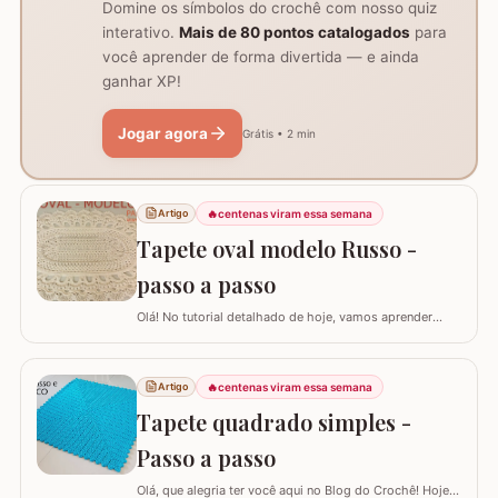
Domine os símbolos do crochê com nosso quiz
interativo.
Mais de 80 pontos catalogados
para
você aprender de forma divertida — e ainda
ganhar XP!
Jogar agora
Grátis • 2 min
🔥
centenas viram essa semana
Artigo
Tapete oval modelo Russo -
passo a passo
Olá! No tutorial detalhado de hoje, vamos aprender
como confeccionar este lindo TAPETE OVAL MODELO
RUSSO. Recentemente, postamos aqui no blog a versão
redonda deste modelo, e você pode conferir clicando
🔥
centenas viram essa semana
Artigo
AQUI. Este é um trabalho clássico que combina com
Tapete quadrado simples -
vários ambientes e é uma excelente…
Passo a passo
Olá, que alegria ter você aqui no Blog do Crochê! Hoje