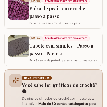
🔥
muitas dezenas viram essa semana
Artigo
Bolsa de praia em crochê -
passo a passo
Bolsa de praia em crochê - passo a passo
🔥
muitas dezenas viram essa semana
Artigo
Tapete oval simples - Passo a
passo - Parte 2
Esta é a segunda parte do passo a passo, para acessar
o início do tapete visite o link abaixo: Tapete oval
simples - Parte 1 A lista de materiais é para fazer o
tapete completo. ATENÇÃO: Não autorizo PAP’s e
videoaulas, sujeito a processo por direitos autorais. Lei
NOVO • FERRAMENTA
nº 9.610. Você pode utilizar o…
Você sabe ler gráficos de crochê?
🧶
Domine os símbolos do crochê com nosso quiz
interativo.
Mais de 80 pontos catalogados
para