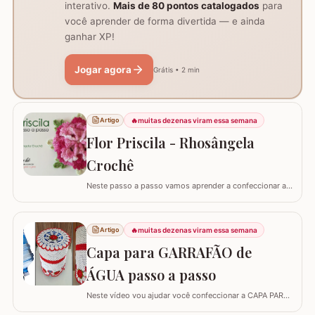
interativo.
Mais de 80 pontos catalogados
para
você aprender de forma divertida — e ainda
ganhar XP!
Jogar agora
Grátis • 2 min
🔥
muitas dezenas viram essa semana
Artigo
Flor Priscila - Rhosângela
Crochê
Neste passo a passo vamos aprender a confeccionar a
FLOR PRISCILA criada pela artesã Rhosângela. Para
conhecer, curtir e adquirir os trabalhos desta artesã
visite a página RHOSÂNGELA ARTES EM CROCHÊ e não
🔥
muitas dezenas viram essa semana
Artigo
deixem de se inscrever em seu canal no YouTube –&gt;
Capa para GARRAFÃO de
AQUI. Já temos disponível aqui no blog…
ÁGUA passo a passo
Neste vídeo vou ajudar você confeccionar a CAPA PARA
GARRAFÃO de água. Um modelo que sempre faz