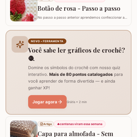
Fio Duna Vermelho 3542 (1 novelo de 340m) Fio Duna
Verde 9392 (apenas para as folhas)…
Botão de rosa - Passo a passo
No passo a passo anterior aprendemos confeccionar a
flor que compõe este ramo, agora vamos aprender
passo a passo este lindo botão de rosa em crochê. Este
botão aprendi com a amiga Ângela Prates Crochê do
grupo Viciadas em crochê. Fiz o passo a passo com
NOVO • FERRAMENTA
algumas poucas diferenças e também para auxil
Você sabe ler gráficos de crochê?
🧶
Domine os símbolos do crochê com nosso quiz
interativo.
Mais de 80 pontos catalogados
para
você aprender de forma divertida — e ainda
ganhar XP!
Jogar agora
Grátis • 2 min
🔥
centenas viram essa semana
Artigo
Capa para almofada - Sem