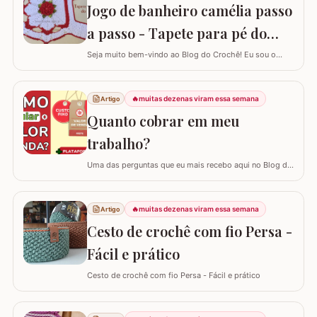
Jogo de banheiro camélia passo
a passo - Tapete para pé do
vaso
Seja muito bem-vindo ao Blog do Crochê! Eu sou o
Samuel Ramos e hoje vamos aprender a confeccionar o
tapete camélia para o pé do vaso sanitário. Este passo
a passo foi elaborado com muito carinho para que você
🔥
muitas dezenas viram essa semana
Artigo
complete seu jogo de banheiro com perfeição. É uma
Quanto cobrar em meu
peça com encaixe preciso e um…
trabalho?
Uma das perguntas que eu mais recebo aqui no Blog do
Crochê, tanto de quem está começando quanto de
quem já tem estrada, é: "Samuel, quanto eu devo cobrar
pelas minhas peças?". Eu sei que muitas vezes o medo
🔥
muitas dezenas viram essa semana
Artigo
de cobrar o valor justo e não vender fala mais alto, mas
Cesto de crochê com fio Persa -
hoje eu quero te ajudar a mudar…
Fácil e prático
Cesto de crochê com fio Persa - Fácil e prático