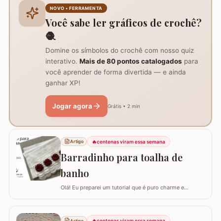
do trabalho e formação do centro do tapete: Comece
NOVO • FERRAMENTA
com um anel mágico ou uma argola de 10…
Você sabe ler gráficos de crochê?
🧶
Domine os símbolos do crochê com nosso quiz
interativo.
Mais de 80 pontos catalogados
para
você aprender de forma divertida — e ainda
ganhar XP!
Jogar agora
Grátis • 2 min
🔥
centenas viram essa semana
Artigo
Barradinho para toalha de
banho
Olá! Eu preparei um tutorial que é puro charme e
sofisticação para o seu banheiro. Hoje, eu vou te ensinar
como confeccionar um Barradinho para Toalha de
Banho ou Toalha de Rosto passo a passo. Esse
🔥
centenas viram essa semana
Artigo