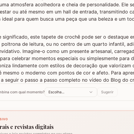
uma atmosfera acolhedora e cheia de personalidade. Ele s
 estar ou até mesmo em um hall de entrada, transmitindo c
ha ideal para quem busca uma peça que una beleza e um to
de significado, este tapete de crochê pode ser o destaque 
 poltrona de leitura, ou no centro de um quarto infantil, a
onvidativo. Imagine-o como um presente artesanal, carrega
o para celebrar momentos especiais ou simplesmente para 
oniza lindamente com estilos de decoração que valorizam 
té mesmo o moderno com pontos de cor e afeto. Para aprend
a seguir o passo a passo completo no vídeo do Blog do c
ombina com qual momento?
Escolha...
Sugerir
SIVO
ais e revistas digitais
sivos e leia revistas completas no seu plano.