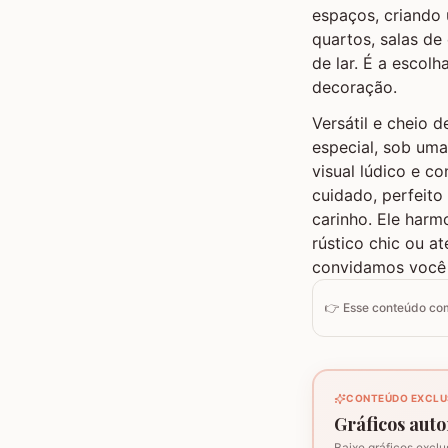
espaços, criando 
quartos, salas de
de lar. É a escol
decoração.
Versátil e cheio 
especial, sob uma
visual lúdico e c
cuidado, perfeit
carinho. Ele harm
rústico chic ou a
convidamos você 
👉 Esse conteúdo c
CONTEÚDO EXCLU
Gráficos autor
Baixe gráficos exclu