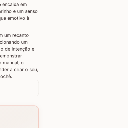
e encaixa em
arinho e um senso
que emotivo à
em um recanto
dicionando um
do de intenção e
demonstrar
o manual, o
er a criar o seu,
rochê.