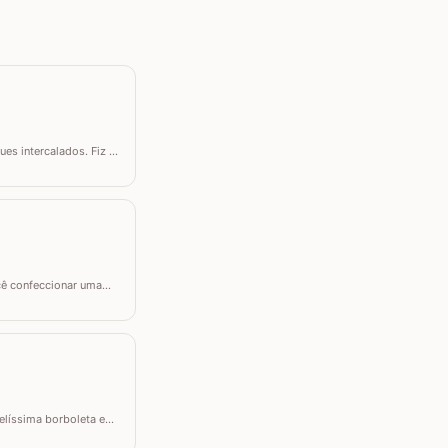
s intercalados. Fiz a
 tamanho desejado.
ocê confeccionar uma
a CORTINA DE CROCHÊ, um
belíssima borboleta em
l que pode ser utilizada