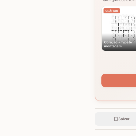
GRÁFICO
Coração - Tapete
montagem
Salvar