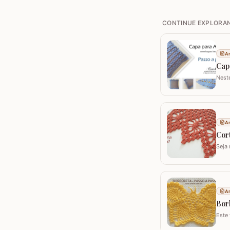
CONTINUE EXPLORA
Ar
Cap
Nest
capa
Utili
Ar
Cort
Seja 
peça
mode
Ar
Bor
Este
croch