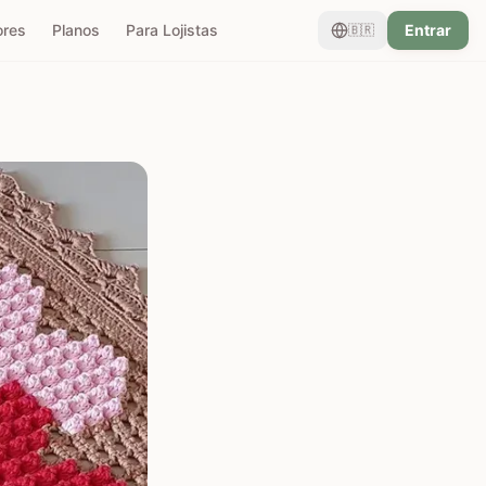
ores
Planos
Para Lojistas
Entrar
🇧🇷