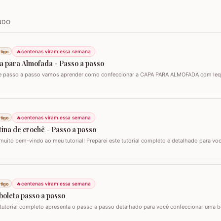
NDO
🔥
centenas viram essa semana
tigo
a para Almofada - Passo a passo
e passo a passo vamos aprender como confeccionar a CAPA PARA ALMOFADA com leque
 para almofada de 40 x 40 e seguindo o passo a passo você consegue adaptar para o
zei o fio Barroco Maxcolor da Círculo S/A. Um fio extremamente macio por ser 100%…
🔥
centenas viram essa semana
tigo
ina de crochê - Passo a passo
muito bem-vindo ao meu tutorial! Preparei este tutorial completo e detalhado para v
 versátil e encantadora. Hoje, vamos aprender todos os passos para criar uma lind
lo clássico que também pode ser adaptado como bandô ou até mesmo como um…
🔥
centenas viram essa semana
tigo
boleta passo a passo
 tutorial completo apresenta o passo a passo detalhado para você confeccionar uma 
ê. Este guia para iniciantes e artesãos experientes ensina como criar uma peça versáti