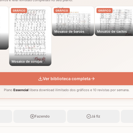
GRÁFICO
GRÁFICO
GRÁFICO
Mosaico de barcos
Mosaico de cactos
Mosaico de corujas
Ver biblioteca completa
Plano
Essencial
libera download ilimitado dos gráficos e 10 revistas por semana.
Fazendo
Já fiz