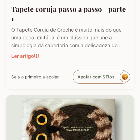
Tapete coruja passo a passo - parte
1
O Tapete Coruja de Crochê é muito mais do que
uma peça utilitária; é um clássico que une a
simbologia da sabedoria com a delicadeza do
feito à mão. Embora a coruja real consiga girar o
Ler artigo
pescoço em 270°, a nossa versão em crochê é
ainda mais versátil: podemos criá-la em todas as
cores e estilos,…
Seja o primeiro a apoiar
Apoiar com $Fios