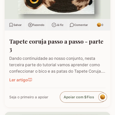
Salvar
Fazendo
Já fiz
Comentar
0
Tapete coruja passo a passo - parte
3
Dando continuidade ao nosso conjunto, nesta
terceira parte do tutorial vamos aprender como
confeccionar o bico e as patas do Tapete Coruja.
São esses pequenos detalhes que trazem a
Ler artigo
personalidade e o charme final à peça! Caso você
tenha caído direto neste post, não se esqueça de
conferir as etapas…
Seja o primeiro a apoiar
Apoiar com $Fios