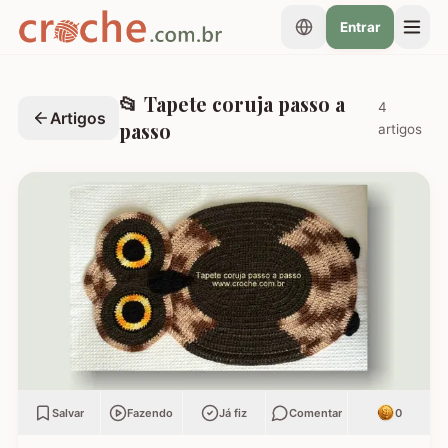
Entrar
📂
Tapete coruja passo a
4
Artigos
passo
artigos
Salvar
Fazendo
Já fiz
Comentar
0