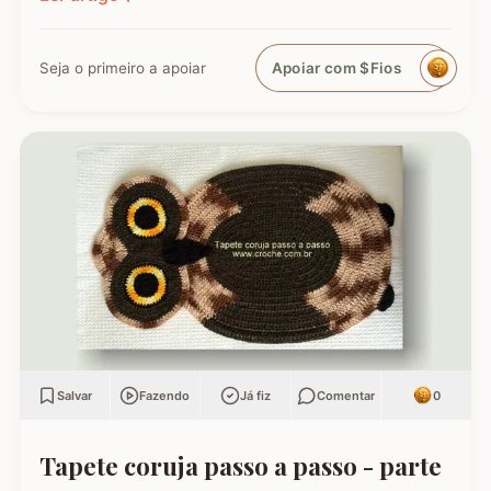
trabalho ganha vida, exigindo atenção aos
detalhes da costura para que o acabamento fique
perfeito e profissional.…
Seja o primeiro a apoiar
Apoiar com $Fios
Salvar
Fazendo
Já fiz
Comentar
0
Tapete coruja passo a passo - parte