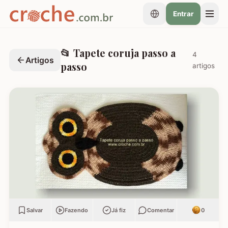
Entrar
📂
Tapete coruja passo a
4
Artigos
passo
artigos
Salvar
Fazendo
Já fiz
Comentar
0