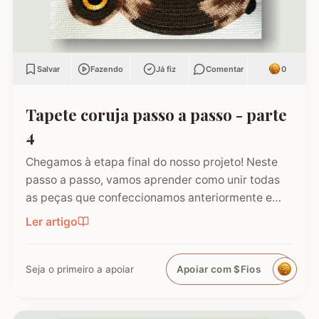
Salvar
Fazendo
Já fiz
Comentar
0
Tapete coruja passo a passo - parte
4
Chegamos à etapa final do nosso projeto! Neste
passo a passo, vamos aprender como unir todas
as peças que confeccionamos anteriormente e
finalizar o Tapete Coruja. Esta é a fase onde o
Ler artigo
trabalho ganha vida, exigindo atenção aos
detalhes da costura para que o acabamento fique
perfeito e profissional.…
Seja o primeiro a apoiar
Apoiar com $Fios