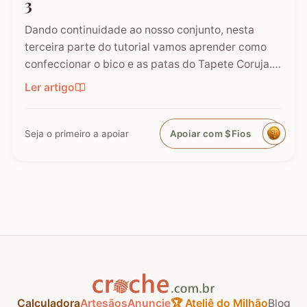
3
Dando continuidade ao nosso conjunto, nesta
terceira parte do tutorial vamos aprender como
confeccionar o bico e as patas do Tapete Coruja.
São esses pequenos detalhes que trazem a
Ler artigo
personalidade e o charme final à peça! Caso você
tenha caído direto neste post, não se esqueça de
conferir as etapas…
Seja o primeiro a apoiar
Apoiar com $Fios
Calculadora
Artesãos
Anuncie
🏆 Ateliê do Milhão
Blog