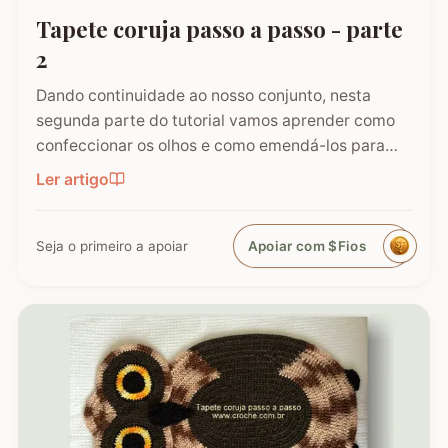
Tapete coruja passo a passo - parte
2
Dando continuidade ao nosso conjunto, nesta
segunda parte do tutorial vamos aprender como
confeccionar os olhos e como emendá-los para
formar a cabeça da nossa Coruja de Crochê. É
Ler artigo
nesta etapa que o bichinho começa a ganhar
expressão e personalidade! Este tapete é um
sucesso absoluto e, seguindo os…
Seja o primeiro a apoiar
Apoiar com $Fios