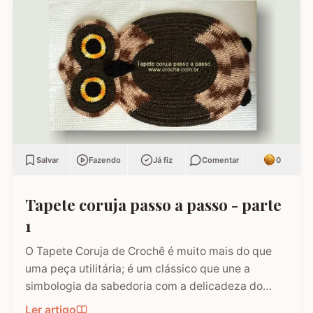
Salvar
Fazendo
Já fiz
Comentar
0
Tapete coruja passo a passo - parte
1
O Tapete Coruja de Crochê é muito mais do que
uma peça utilitária; é um clássico que une a
simbologia da sabedoria com a delicadeza do
feito à mão. Embora a coruja real consiga girar o
Ler artigo