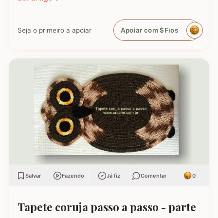
pescoço em 270°, a nossa versão em crochê é
ainda mais versátil: podemos criá-la em todas as
cores e estilos,…
Seja o primeiro a apoiar
Apoiar com $Fios
Salvar
Fazendo
Já fiz
Comentar
0
Tapete coruja passo a passo - parte