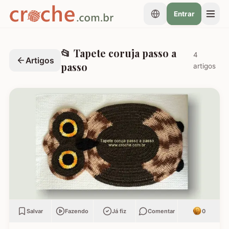
Entrar
📂
Tapete coruja passo a
4
Artigos
passo
artigos
Salvar
Fazendo
Já fiz
Comentar
0