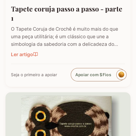
Tapete coruja passo a passo - parte
1
O Tapete Coruja de Crochê é muito mais do que
uma peça utilitária; é um clássico que une a
simbologia da sabedoria com a delicadeza do
feito à mão. Embora a coruja real consiga girar o
Ler artigo
pescoço em 270°, a nossa versão em crochê é
ainda mais versátil: podemos criá-la em todas as
cores e estilos,…
Seja o primeiro a apoiar
Apoiar com $Fios