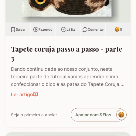
Salvar
Fazendo
Já fiz
Comentar
0
Tapete coruja passo a passo - parte
3
Dando continuidade ao nosso conjunto, nesta
terceira parte do tutorial vamos aprender como
confeccionar o bico e as patas do Tapete Coruja.
São esses pequenos detalhes que trazem a
Ler artigo
personalidade e o charme final à peça! Caso você
tenha caído direto neste post, não se esqueça de
conferir as etapas…
Seja o primeiro a apoiar
Apoiar com $Fios