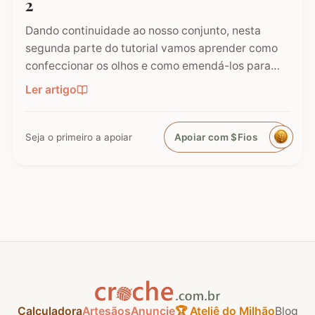
2
Dando continuidade ao nosso conjunto, nesta
segunda parte do tutorial vamos aprender como
confeccionar os olhos e como emendá-los para
formar a cabeça da nossa Coruja de Crochê. É
Ler artigo
nesta etapa que o bichinho começa a ganhar
expressão e personalidade! Este tapete é um
sucesso absoluto e, seguindo os…
Seja o primeiro a apoiar
Apoiar com $Fios
Calculadora
Artesãos
Anuncie
🏆 Ateliê do Milhão
Blog