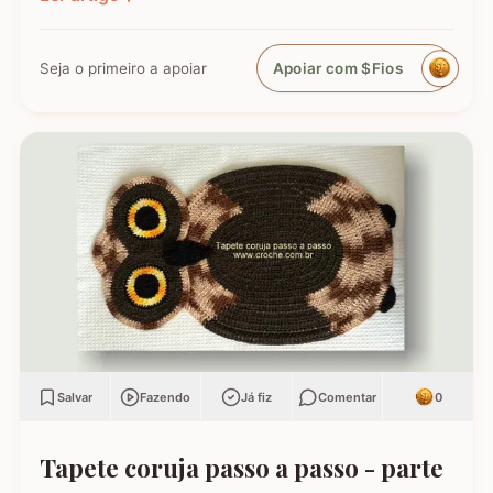
trabalho ganha vida, exigindo atenção aos
detalhes da costura para que o acabamento fique
perfeito e profissional.…
Seja o primeiro a apoiar
Apoiar com $Fios
Salvar
Fazendo
Já fiz
Comentar
0
Tapete coruja passo a passo - parte