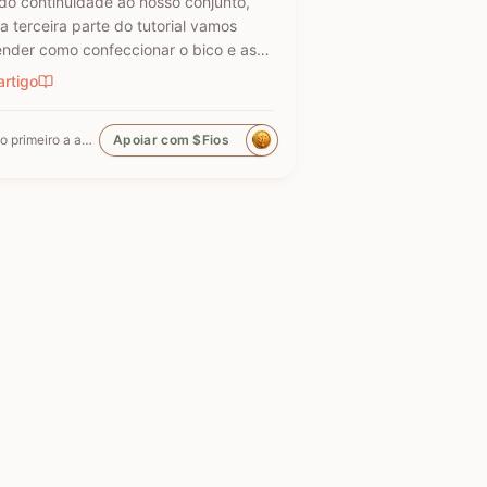
o continuidade ao nosso conjunto,
a terceira parte do tutorial vamos
nder como confeccionar o bico e as
s do Tapete Coruja. São esses
artigo
uenos detalhes que trazem a
onalidade e o charme final à peça!
Seja o primeiro a apoiar
Apoiar com $Fios
 você tenha caído direto neste post,
se esqueça de conferir as etapas…