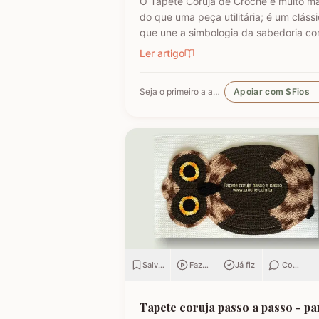
O Tapete Coruja de Crochê é muito ma
do que uma peça utilitária; é um cláss
que une a simbologia da sabedoria co
delicadeza do feito à mão. Embora a
Ler artigo
coruja real consiga girar o pescoço e
270°, a nossa versão em crochê é ain
Seja o primeiro a apoiar
Apoiar com $Fios
mais versátil: podemos criá-la em tod
cores e estilos,…
Salvar
Fazendo
Já fiz
Comenta
Tapete coruja passo a passo - pa