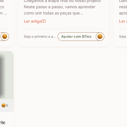
is
Chegamos à etapa final do nosso projeto!
Dand
ico
Neste passo a passo, vamos aprender
nest
m a
como unir todas as peças que
apre
confeccionamos anteriormente e finalizar
pata
Ler artigo
Ler 
m
o Tapete Coruja. Esta é a fase onde o
peq
da
trabalho ganha vida, exigindo atenção aos
pers
Seja o primeiro a apoiar
Apoiar com $Fios
as as
detalhes da costura para que o
Caso
acabamento fique perfeito e profissional.…
não 
r
0
rte