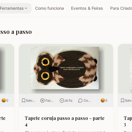
Ferramentas
Como funciona
Eventos & Feiras
Para Criad
sso a passo
r
0
Salvar
Fazendo
Já fiz
Comentar
0
Salv
rte
Tapete coruja passo a passo - parte
Tap
4
3