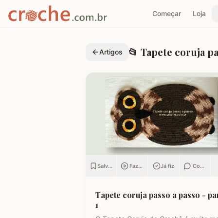
Começar
Loja
📂
Tapete coruja pa
Artigos
Salvar
Fazendo
Já fiz
Comenta
Tapete coruja passo a passo - pa
1