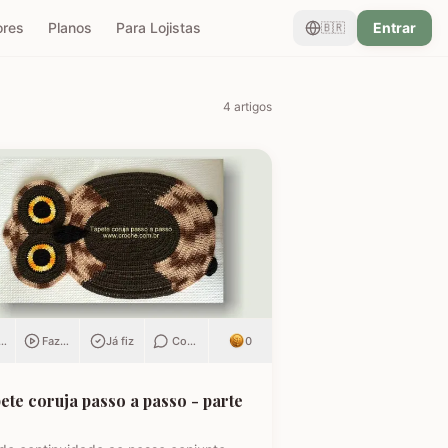
ores
Planos
Para Lojistas
Entrar
🇧🇷
4
artigos
ar
Fazendo
Já fiz
Comentar
0
ete coruja passo a passo - parte