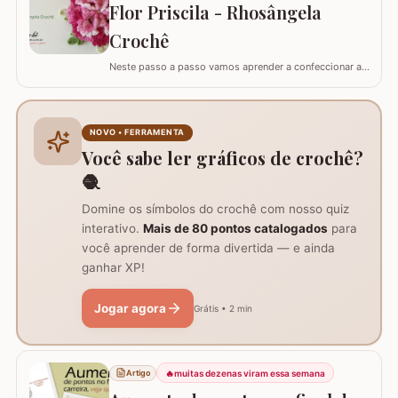
Flor Priscila - Rhosângela
la em todas as cores e estilos,…
Crochê
Neste passo a passo vamos aprender a confeccionar a
FLOR PRISCILA criada pela artesã Rhosângela. Para
conhecer, curtir e adquirir os trabalhos desta artesã
visite a página RHOSÂNGELA ARTES EM CROCHÊ e não
deixem de se inscrever em seu canal no YouTube –&gt;
NOVO • FERRAMENTA
AQUI. Já temos disponível aqui no blog…
Você sabe ler gráficos de crochê?
🧶
Domine os símbolos do crochê com nosso quiz
interativo.
Mais de 80 pontos catalogados
para
você aprender de forma divertida — e ainda
ganhar XP!
Jogar agora
Grátis • 2 min
🔥
muitas dezenas viram essa semana
Artigo