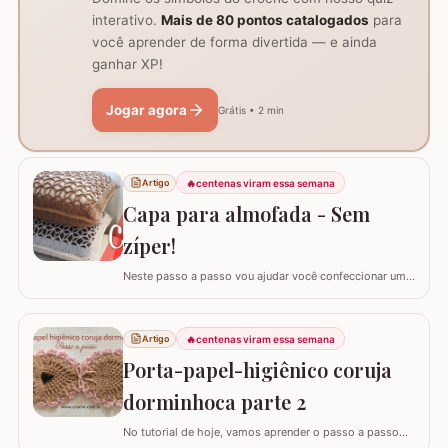
interativo.
Mais de 80 pontos catalogados
para
você aprender de forma divertida — e ainda
ganhar XP!
Jogar agora
Grátis • 2 min
🔥
centenas viram essa semana
Artigo
Capa para almofada - Sem
zíper!
Neste passo a passo vou ajudar você confeccionar uma
capa para almofada que não utiliza zíper ou botão para
fechar. Ela é toda feita apenas em crochê mas, não
vamos abrir mão da praticidade de tirar a capa quando
🔥
centenas viram essa semana
Artigo
precisar lavar. Utilizei o fio Barroco Maxcolor nº6 da
Porta-papel-higiênico coruja
Círculo Produtos. Fio 100%…
dorminhoca parte 2
No tutorial de hoje, vamos aprender o passo a passo