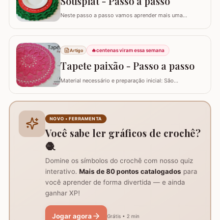
Sousplat - Passo a passo
Neste passo a passo vamos aprender mais uma
daquelas peças que deixam sua mesa toda estilosa!
Este SOUSPLAT cai como uma luva na decoração
natalina. O fio verde e o detalhe triangular do
acabamento remete imediatamente ao formato de
🔥
centenas viram essa semana
Artigo
pinheiro e vamos combinar que o pinheiro só lembra
Tapete paixão - Passo a passo
natal :)…
Material necessário e preparação inicial: São
necessários dois novelos de 400g e um de 200g do fio,
agulha de crochê 3.0mm, tesoura, agulha de tapeceiro,
além de um anel mágico para iniciar o trabalho. Início
do trabalho e formação do centro do tapete: Comece
NOVO • FERRAMENTA
com um anel mágico ou uma argola de 10…
Você sabe ler gráficos de crochê?
🧶
Domine os símbolos do crochê com nosso quiz
interativo.
Mais de 80 pontos catalogados
para
você aprender de forma divertida — e ainda
ganhar XP!
Jogar agora
Grátis • 2 min