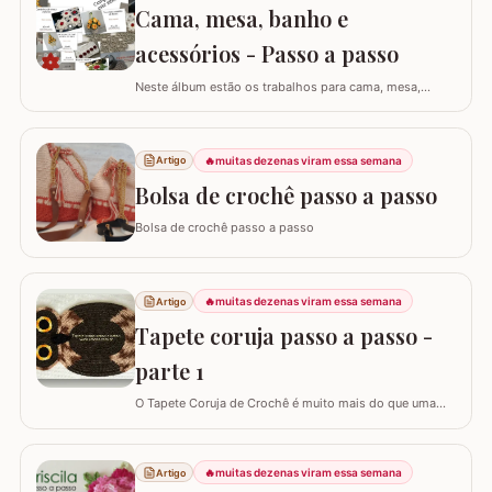
Cama, mesa, banho e
falso ponto alto: Experimentar…
acessórios - Passo a passo
Neste álbum estão os trabalhos para cama, mesa,
banho e acessórios. Para ver o passo a passo basta
clicar nas imagens! Trilhos/caminhos e centro de mesa
Sousplat Puxa-saco e porta-pano de prato Squares para
🔥
muitas dezenas viram essa semana
Artigo
colcha de cama Outros Álbuns que temos no blog
Bolsa de crochê passo a passo
Bolsa de crochê passo a passo
🔥
muitas dezenas viram essa semana
Artigo
Tapete coruja passo a passo -
parte 1
O Tapete Coruja de Crochê é muito mais do que uma
peça utilitária; é um clássico que une a simbologia da
sabedoria com a delicadeza do feito à mão. Embora a
coruja real consiga girar o pescoço em 270°, a nossa
🔥
muitas dezenas viram essa semana
Artigo
versão em crochê é ainda mais versátil: podemos criá-