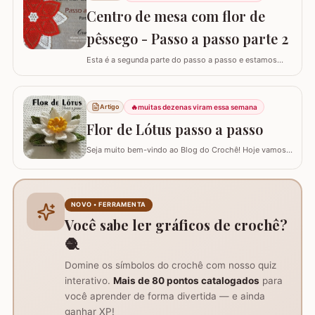
passo a passo do TAPETE DO LAVABO já está
Centro de mesa com flor de
disponível aqui no blog, confira nos links abaixo! Jogo
de…
pêssego - Passo a passo parte 2
Esta é a segunda parte do passo a passo e estamos
confeccionando o centro de mesa com flor de pêssego.
Se está procurando o início do trabalho visite o link
abaixo onde também temos a lista completa de
🔥
muitas dezenas viram essa semana
Artigo
materiais. Centro de mesa com flor de pêssego - Parte 1
Tamanho do trabalho pronto: 60 cm de…
Flor de Lótus passo a passo
Seja muito bem-vindo ao Blog do Crochê! Hoje vamos
aprender, através deste tutorial completo, como
confeccionar a belíssima Flor de Lótus em crochê. Este
passo a passo detalhado foi preparado para que você
crie uma peça volumosa e encantadora, perfeita para
NOVO • FERRAMENTA
trilhos de mesa, aplicações em tapetes ou…
Você sabe ler gráficos de crochê?
🧶
Domine os símbolos do crochê com nosso quiz
interativo.
Mais de 80 pontos catalogados
para
você aprender de forma divertida — e ainda
ganhar XP!