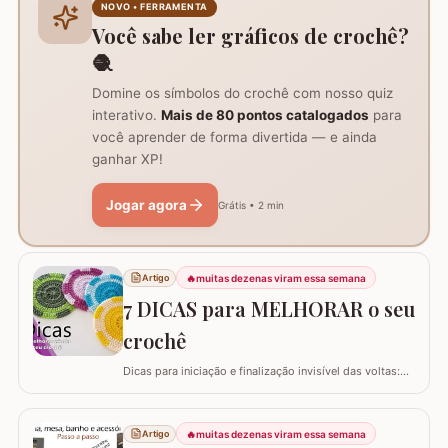
carregador dentro da bolsa, ele funciona como um
NOVO • FERRAMENTA
suporte inteligente na hora de carregar seu…
Você sabe ler gráficos de crochê?
🧶
Domine os símbolos do crochê com nosso quiz
interativo.
Mais de 80 pontos catalogados
para
você aprender de forma divertida — e ainda
ganhar XP!
Jogar agora
Grátis • 2 min
🔥
muitas dezenas viram essa semana
Artigo
7 DICAS para MELHORAR o seu
crochê
Dicas para iniciação e finalização invisível das voltas:
Ajustar a tensão do fio e usar truques específicos
garante um acabamento quase imperceptível nas
iniciações e finalizações das voltas, resultando em um
🔥
muitas dezenas viram essa semana
Artigo
trabalho mais elegante. Variações de pontos com o