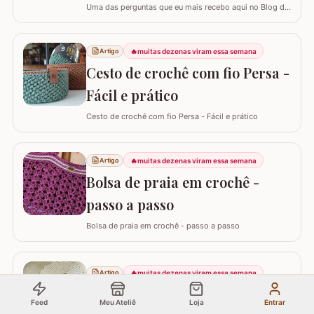
Uma das perguntas que eu mais recebo aqui no Blog do
Crochê, tanto de quem está começando quanto de
quem já tem estrada, é: "Samuel, quanto eu devo cobrar
pelas minhas peças?". Eu sei que muitas vezes o medo
🔥
muitas dezenas viram essa semana
Artigo
de cobrar o valor justo e não vender fala mais alto, mas
Cesto de crochê com fio Persa -
hoje eu quero te ajudar a mudar…
Fácil e prático
Cesto de crochê com fio Persa - Fácil e prático
🔥
muitas dezenas viram essa semana
Artigo
Bolsa de praia em crochê -
passo a passo
Bolsa de praia em crochê - passo a passo
🔥
muitas dezenas viram essa semana
Artigo
Tapete espiral - Passo a passo
Feed
Meu Ateliê
Loja
Entrar