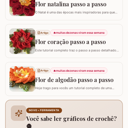
agregando ainda mais valor em nossas…
Flor natalina passo a passo
O Natal é uma das épocas mais inspiradoras para quem
faz artesanato, e nada simboliza melhor essa data do
que as flores vibrantes em tons de vermelho e dourado.
Hoje, vamos aprender o passo a passo da Flor Natalina,
uma criação belíssima da artesã Shirley Lucimar, que
🔥
muitas dezenas viram essa semana
Artigo
gentilmente compartilhou seu…
Flor coração passo a passo
Este tutorial completo traz o passo a passo detalhado
para você confeccionar a Flor Coração, uma peça
exuberante e versátil para aplicar em seus trabalhos.
Este guia para iniciantes apresenta uma adaptação com
8 pétalas, garantindo um formato mais cheio e
🔥
muitas dezenas viram essa semana
Artigo
arredondado, ideal para tapetes, mantas e…
Flor de algodão passo a passo
Hoje trago para vocês um tutorial completo de uma
peça encantadora: a Flor de Algodão em crochê. Esta
flor possui 12 pétalas e uma base quadrada (square)
perfeitamente adaptada para facilitar a continuidade do
seu trabalho manual, seja em colchas, caminhos de
NOVO • FERRAMENTA
mesa ou tapetes. Vamos aprender com…
Você sabe ler gráficos de crochê?
🧶