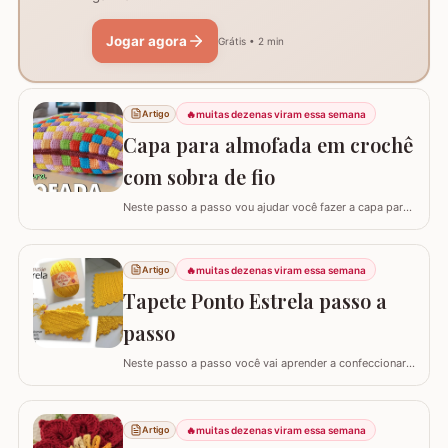
Jogar agora
Grátis • 2 min
🔥
muitas dezenas viram essa semana
Artigo
Capa para almofada em crochê
com sobra de fio
Neste passo a passo vou ajudar você fazer a capa para
almofada com sobra de fios! Aqui no blog já tenho o
passo a passo do tapete, mas desta vez vou mostrar
como é super fácil fazer um modelo quadrado com as
🔥
muitas dezenas viram essa semana
Artigo
bordas retas. O passo a passo está bem detalhado,
Tapete Ponto Estrela passo a
mas se sentir alguma dificuldade deixe um…
passo
Neste passo a passo você vai aprender a confeccionar
um lindo tapete utilizando apenas 1 novelo de Barroco
Maxcolor (400g/452 metros). Quem trabalha com este
fio com certeza sabe que a qualidade é indiscutível. É
🔥
muitas dezenas viram essa semana
Artigo
mais durável e possui cores vibrantes deixando