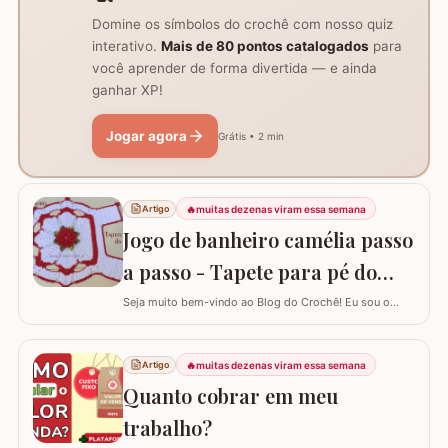
Domine os símbolos do crochê com nosso quiz
interativo.
Mais de 80 pontos catalogados
para
você aprender de forma divertida — e ainda
ganhar XP!
Jogar agora
Grátis • 2 min
🔥
muitas dezenas viram essa semana
Artigo
Jogo de banheiro camélia passo
a passo - Tapete para pé do
vaso
Seja muito bem-vindo ao Blog do Crochê! Eu sou o
Samuel Ramos e hoje vamos aprender a confeccionar o
tapete camélia para o pé do vaso sanitário. Este passo
a passo foi elaborado com muito carinho para que você
🔥
muitas dezenas viram essa semana
Artigo
complete seu jogo de banheiro com perfeição. É uma
Quanto cobrar em meu
peça com encaixe preciso e um…
trabalho?