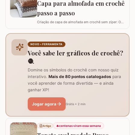
Capa para almofada em crochê
fios Barroco maxcolor, Barroco…
passo a passo
Criação de capa de almofada em crochê sem zíper: O
tutorial ensina como fazer uma capa de 50cm x 50cm,
prática para lavar e versátil, usando crochê com fio de
algodão para um acabamento bonito e resistente.
Materiais necessários para o projeto: São
NOVO • FERRAMENTA
imprescindíveis fio de algodão nº6, agulha de…
Você sabe ler gráficos de crochê?
🧶
Domine os símbolos do crochê com nosso quiz
interativo.
Mais de 80 pontos catalogados
para
você aprender de forma divertida — e ainda
ganhar XP!
Jogar agora
Grátis • 2 min
🔥
centenas viram essa semana
Artigo