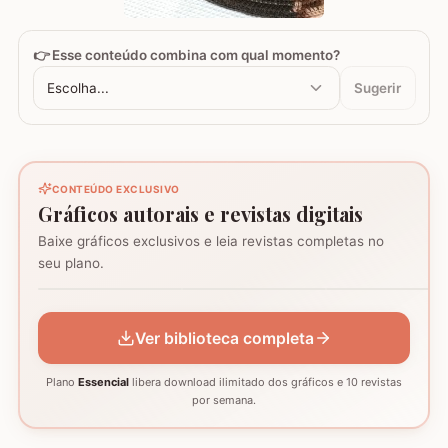
👉 Esse conteúdo combina com qual momento?
Escolha...
Sugerir
CONTEÚDO EXCLUSIVO
Gráficos autorais e revistas digitais
Baixe gráficos exclusivos e leia revistas completas no
Coração - Tapete
seu plano.
montagem
Mosaico de corujas
Mosaico de barcos
GRÁFICO
GRÁFICO
GRÁFICO
Ver biblioteca completa
Plano
Essencial
libera download ilimitado dos gráficos e 10 revistas
por semana.