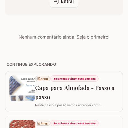
Entrar
Nenhum comentário ainda. Seja o primeiro!
CONTINUE EXPLORANDO
🔥
centenas viram essa semana
Artigo
Capa para Almofada - Passo a
passo
Neste passo a passo vamos aprender como
confeccionar a CAPA PARA ALMOFADA com leques
intercalados. Fiz a capa para almofada de 40 x 40 e
seguindo o passo a passo você consegue adaptar para
🔥
centenas viram essa semana
Artigo
o tamanho desejado. Utilizei o fio Barroco Maxcolor da